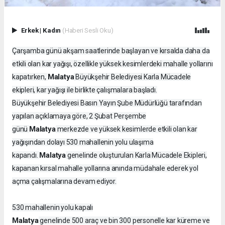
Erkek
|
Kadın
(Haberi Sesli Oku)
Çarşamba günü akşam saatlerinde başlayan ve kırsalda daha da
etkili olan kar yağışı, özellikle yüksek kesimlerdeki mahalle yollarını
Malatya
kapatırken,
Büyükşehir Belediyesi Karla Mücadele
ekipleri, kar yağışı ile birlikte çalışmalara başladı.
Büyükşehir Belediyesi Basın Yayın Şube Müdürlüğü tarafından
yapılan açıklamaya göre, 2 Şubat Perşembe
Malatya
günü
merkezde ve yüksek kesimlerde etkili olan kar
yağışından dolayı 530 mahallenin yolu ulaşıma
Malatya
kapandı.
genelinde oluşturulan Karla Mücadele Ekipleri,
kapanan kırsal mahalle yollarına anında müdahale ederek yol
açma çalışmalarına devam ediyor.
530 mahallenin yolu kapalı
Malatya
genelinde 500 araç ve bin 300 personelle kar küreme ve