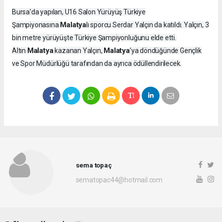
Bursa'da yapılan, U16 Salon Yürüyüş Türkiye
Malatya
Şampiyonasına
lı sporcu Serdar Yalçın da katıldı. Yalçın, 3
bin metre yürüyüşte Türkiye Şampiyonluğunu elde etti.
Malatya
Malatya
Altın
kazanan Yalçın,
’ya döndüğünde Gençlik
ve Spor Müdürlüğü tarafından da ayrıca ödüllendirilecek.
sema topaç
sematopac44@hotmail.com