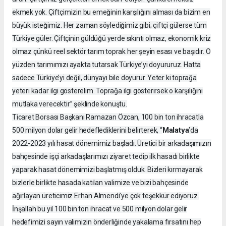
ekmek yok. Çiftçimizin bu emeğinin karşılığını alması da bizim en
büyük isteğimiz. Her zaman söylediğimiz gibi; çiftçi gülerse tüm
Türkiye güler. Çiftçinin güldüğü yerde sıkıntı olmaz, ekonomik kriz
olmaz çünkü reel sektör tarım toprak her şeyin esası ve başıdır. O
yüzden tarımımızı ayakta tutarsak Türkiye’yi doyururuz. Hatta
sadece Türkiye’yi değil, dünyayı bile doyurur. Yeter ki toprağa
yeteri kadar ilgi gösterelim. Toprağa ilgi gösterirsek o karşılığını
mutlaka verecektir” şeklinde konuştu.
Ticaret Borsası Başkanı Ramazan Özcan, 100 bin ton ihracatla
Malatya
500 milyon dolar gelir hedeflediklerini belirterek, “
’da
2022-2023 yılı hasat dönemimiz başladı. Üretici bir arkadaşımızın
bahçesinde işçi arkadaşlarımızı ziyaret tedip ilk hasadı birlikte
yaparak hasat dönemimizi başlatmış olduk. Bizleri kırmayarak
bizlerle birlikte hasada katılan valimize ve bizi bahçesinde
ağırlayan üreticimiz Erhan Almendi’ye çok teşekkür ediyoruz.
İnşallah bu yıl 100 bin ton ihracat ve 500 milyon dolar gelir
hedefimizi sayın valimizin önderliğinde yakalama fırsatını hep