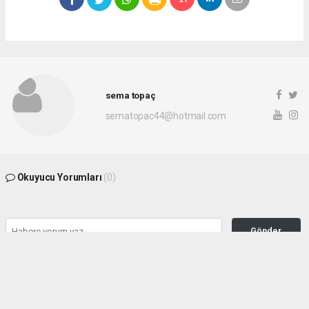
sema topaç
sematopac44@hotmail.com
Okuyucu Yorumları
(0)
Gönder
Yorum yazarak Topluluk Kuralları’nı kabul etmiş bulunuyor ve malatyahakimiyet.net
sitesine yaptığınız yorumunuzla ilgili doğrudan veya dolaylı tüm sorumluluğu tek
başınıza üstleniyorsunuz. Yazılan tüm yorumlardan site yönetimi hiçbir şekilde
sorumlu tutulamaz.