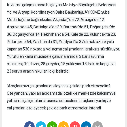
Malatya
tuzlama çalışmalarına başlayan
Büyükşehir Belediyesi
Yol ve Altyapı Koordinasyon Daire Başkanlığı, AYKOME Şube
Müdürlüğüne bağlı ekipler; Akçadağ’da 72, Arapgir’de 42,
Arguvan’da 45, Battalgazi’de 39, Darende’de 51, Doğanşehir’de
36, Doğanyol’da 14, Hekimhan’da 54, Kale’de 22, Kuluncak’ta 23,
Pütürge’de 64, Yazıhan’da 31, Yeşilyurt’ta 37 olmak üzere yolu
kapanan 530 noktada, yol açma çalışmalarını aralıksız sürdürüyor.
Yürütülen karla mücadele çalışmalarında, 3 kar savurma
makinesi, 10 dozer, 28 greyder, 18 yükleyici, 13 traktör kepçe ve
23 servis aracının kullanıldığı belirtildi.
“Araçlarımızı çalışmaları etkileyecek şekilde park etmeyelim”
Öte yandan, yapılan açıklamada, özellikle merkezde kaldırım ve
yol açma çalışmaları sırasında sürücülerin araçlarını yanlış ve
çalışmaları etkileyecek şekilde park etmemeleri istendi.