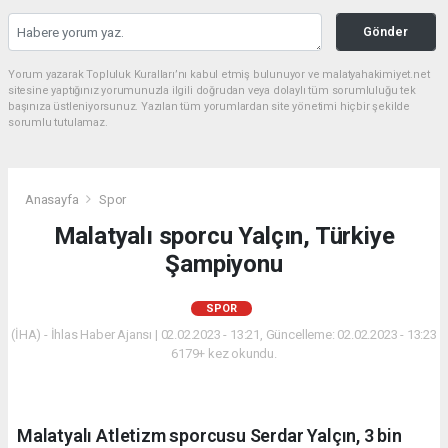
Gönder
Yorum yazarak Topluluk Kuralları’nı kabul etmiş bulunuyor ve malatyahakimiyet.net
sitesine yaptığınız yorumunuzla ilgili doğrudan veya dolaylı tüm sorumluluğu tek
başınıza üstleniyorsunuz. Yazılan tüm yorumlardan site yönetimi hiçbir şekilde
sorumlu tutulamaz.
Anasayfa
Spor
Malatyalı sporcu Yalçın, Türkiye
Şampiyonu
SPOR
(İHA) - İhlas Haber Ajansı | 02.02.2023 - 13:21, Güncelleme: 02.02.2023 - 13:23
6179+ kez okundu.
Malatyalı Atletizm sporcusu Serdar Yalçın, 3 bin