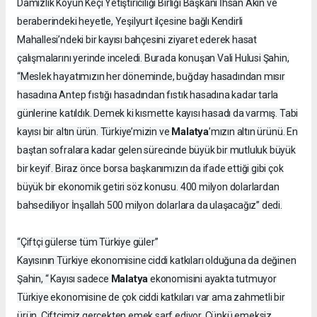
Damızlık Koyun Keçi Yetiştiriciliği Birliği Başkanı İhsan Akın ve
beraberindeki heyetle, Yeşilyurt ilçesine bağlı Kendirli
Mahallesi’ndeki bir kayısı bahçesini ziyaret ederek hasat
çalışmalarını yerinde inceledi. Burada konuşan Vali Hulusi Şahin,
“Meslek hayatımızın her döneminde, buğday hasadından mısır
hasadına Antep fıstığı hasadından fıstık hasadına kadar tarla
günlerine katıldık. Demek ki kısmette kayısı hasadı da varmış. Tabi
Malatya
kayısı bir altın ürün. Türkiye’mizin ve
’mızın altın ürünü. En
baştan sofralara kadar gelen sürecinde büyük bir mutluluk büyük
bir keyif. Biraz önce borsa başkanımızın da ifade ettiği gibi çok
büyük bir ekonomik getiri söz konusu. 400 milyon dolarlardan
bahsediliyor İnşallah 500 milyon dolarlara da ulaşacağız” dedi.
“Çiftçi gülerse tüm Türkiye güler”
Kayısının Türkiye ekonomisine ciddi katkıları olduğuna da değinen
Malatya
Şahin, “ Kayısı sadece
ekonomisini ayakta tutmuyor
Türkiye ekonomisine de çok ciddi katkıları var ama zahmetli bir
ürün. Çiftçimiz gerçekten emek sarf ediyor. Çünkü emeksiz