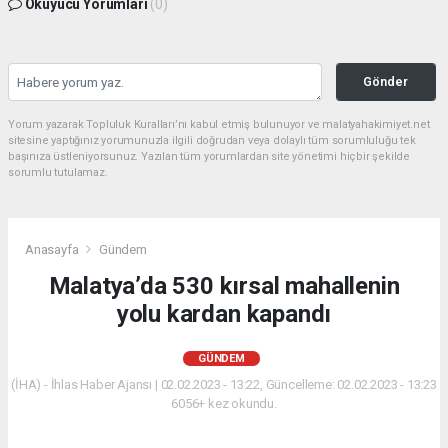
Okuyucu Yorumları
(0)
Gönder
Yorum yazarak Topluluk Kuralları’nı kabul etmiş bulunuyor ve malatyahakimiyet.net
sitesine yaptığınız yorumunuzla ilgili doğrudan veya dolaylı tüm sorumluluğu tek
başınıza üstleniyorsunuz. Yazılan tüm yorumlardan site yönetimi hiçbir şekilde
sorumlu tutulamaz.
Anasayfa
Gündem
Malatya’da 530 kırsal mahallenin
yolu kardan kapandı
GÜNDEM
(İHA) - İhlas Haber Ajansı | 02.02.2023 - 13:22, Güncelleme: 02.02.2023 - 13:23
6056+ kez okundu.