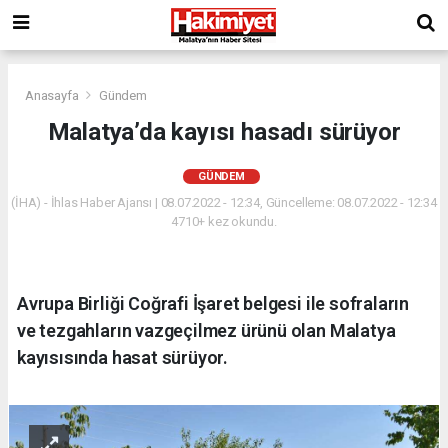
Anasayfa
Gündem
Malatya’da kayısı hasadı sürüyor
GÜNDEM
(İHA) - İhlas Haber Ajansı | 08.07.2022 - 12:34, Güncelleme: 08.07.2022 - 12:34
4710+ kez okundu.
Avrupa Birliği Coğrafi İşaret belgesi ile sofraların
ve tezgahların vazgeçilmez ürünü olan Malatya
kayısısında hasat sürüyor.