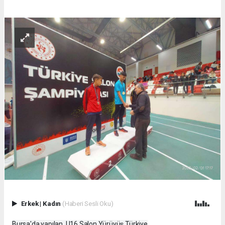
Erkek
|
Kadın
(Haberi Sesli Oku)
Bursa'da yapılan, U16 Salon Yürüyüş Türkiye