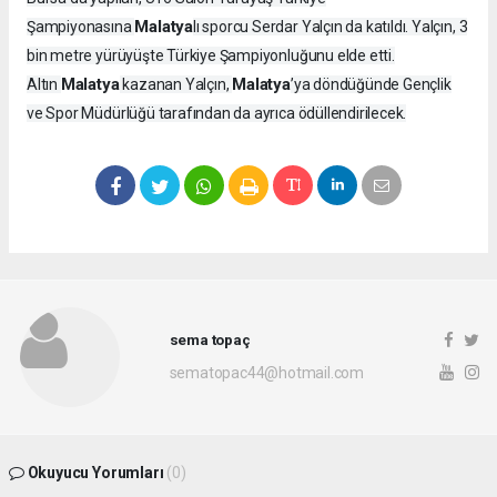
Malatya
Şampiyonasına
lı sporcu Serdar Yalçın da katıldı. Yalçın, 3
bin metre yürüyüşte Türkiye Şampiyonluğunu elde etti.
Malatya
Malatya
Altın
kazanan Yalçın,
’ya döndüğünde Gençlik
ve Spor Müdürlüğü tarafından da ayrıca ödüllendirilecek.
sema topaç
sematopac44@hotmail.com
Okuyucu Yorumları
(0)