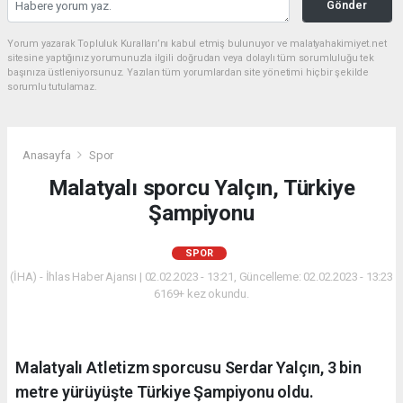
Gönder
Yorum yazarak Topluluk Kuralları’nı kabul etmiş bulunuyor ve malatyahakimiyet.net
sitesine yaptığınız yorumunuzla ilgili doğrudan veya dolaylı tüm sorumluluğu tek
başınıza üstleniyorsunuz. Yazılan tüm yorumlardan site yönetimi hiçbir şekilde
sorumlu tutulamaz.
Anasayfa
Spor
Malatyalı sporcu Yalçın, Türkiye
Şampiyonu
SPOR
(İHA) - İhlas Haber Ajansı | 02.02.2023 - 13:21, Güncelleme: 02.02.2023 - 13:23
6169+ kez okundu.
Malatyalı Atletizm sporcusu Serdar Yalçın, 3 bin
metre yürüyüşte Türkiye Şampiyonu oldu.