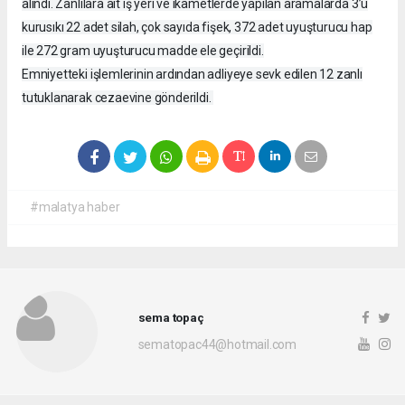
alındı. Zanlılara ait iş yeri ve ikametlerde yapılan aramalarda 3’ü
kurusıkı 22 adet silah, çok sayıda fişek, 372 adet uyuşturucu hap
ile 272 gram uyuşturucu madde ele geçirildi.
Emniyetteki işlemlerinin ardından adliyeye sevk edilen 12 zanlı
tutuklanarak cezaevine gönderildi.
#malatya haber
sema topaç
sematopac44@hotmail.com