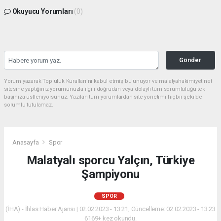
Okuyucu Yorumları
(0)
Gönder
Yorum yazarak Topluluk Kuralları’nı kabul etmiş bulunuyor ve malatyahakimiyet.net
sitesine yaptığınız yorumunuzla ilgili doğrudan veya dolaylı tüm sorumluluğu tek
başınıza üstleniyorsunuz. Yazılan tüm yorumlardan site yönetimi hiçbir şekilde
sorumlu tutulamaz.
Anasayfa
Spor
Malatyalı sporcu Yalçın, Türkiye
Şampiyonu
SPOR
(İHA) - İhlas Haber Ajansı | 02.02.2023 - 13:21, Güncelleme: 02.02.2023 - 13:23
6169+ kez okundu.