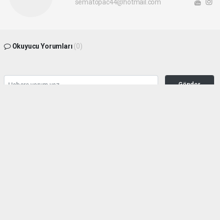
sematopac44@hotmail.com
Okuyucu Yorumları
(0)
Gönder
Yorum yazarak Topluluk Kuralları’nı kabul etmiş bulunuyor ve malatyahakimiyet.net
sitesine yaptığınız yorumunuzla ilgili doğrudan veya dolaylı tüm sorumluluğu tek
başınıza üstleniyorsunuz. Yazılan tüm yorumlardan site yönetimi hiçbir şekilde
sorumlu tutulamaz.
haber paketi
haber scripti
haber yazılımı
Tüm hakları saklı tutulmaktadır.Copyright 2026©
Haber Yazılımı:
Web Aksiyon ®