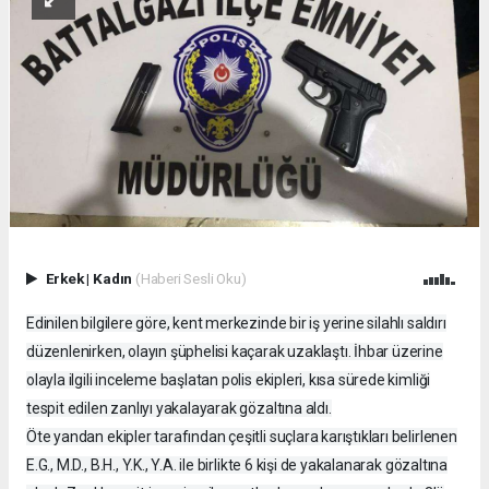
Erkek
|
Kadın
(Haberi Sesli Oku)
Edinilen bilgilere göre, kent merkezinde bir iş yerine silahlı saldırı
düzenlenirken, olayın şüphelisi kaçarak uzaklaştı. İhbar üzerine
olayla ilgili inceleme başlatan polis ekipleri, kısa sürede kimliği
tespit edilen zanlıyı yakalayarak gözaltına aldı.
Öte yandan ekipler tarafından çeşitli suçlara karıştıkları belirlenen
E.G., M.D., B.H., Y.K., Y.A. ile birlikte 6 kişi de yakalanarak gözaltına