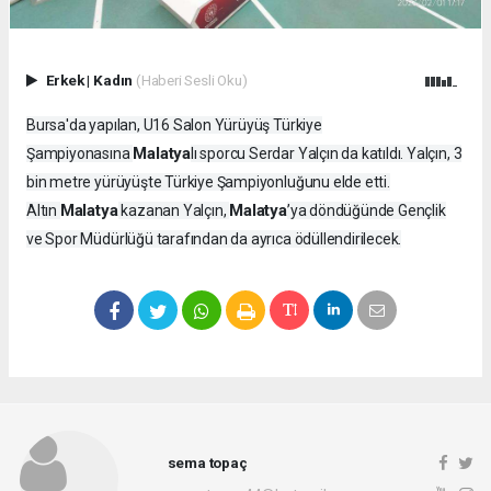
Erkek
|
Kadın
(Haberi Sesli Oku)
Bursa'da yapılan, U16 Salon Yürüyüş Türkiye
Malatya
Şampiyonasına
lı sporcu Serdar Yalçın da katıldı. Yalçın, 3
bin metre yürüyüşte Türkiye Şampiyonluğunu elde etti.
Malatya
Malatya
Altın
kazanan Yalçın,
’ya döndüğünde Gençlik
ve Spor Müdürlüğü tarafından da ayrıca ödüllendirilecek.
sema topaç