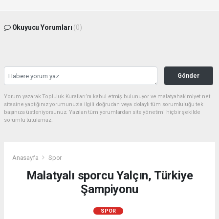
Okuyucu Yorumları
(0)
Gönder
Yorum yazarak Topluluk Kuralları’nı kabul etmiş bulunuyor ve malatyahakimiyet.net
sitesine yaptığınız yorumunuzla ilgili doğrudan veya dolaylı tüm sorumluluğu tek
başınıza üstleniyorsunuz. Yazılan tüm yorumlardan site yönetimi hiçbir şekilde
sorumlu tutulamaz.
Anasayfa
Spor
Malatyalı sporcu Yalçın, Türkiye
Şampiyonu
SPOR