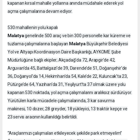
kapanan kırsal mahalle yollarına anında müdahale ederek yol
açma çalışmalarına devam ediyor.
530 mahallenin yolu kapalı
Malatya
genelinde 500 araç ve bin 300 personelle kar küreme ve
Malatya
tuzlama çalışmalarına başlayan
Büyükşehir Belediyesi
Yol ve Altyapı Koordinasyon Daire Başkanlığı, AYKOME Şube
Müdürlüğüne bağlı ekipler; Akçadağ’da 72, Arapgir’de 42,
Arguvan’da 45, Battalgazi’de 39, Darende’de 51, Doğanşehir’de
36, Doğanyol’da 14, Hekimhan’da 54, Kale’de 22, Kuluncak’ta 23,
Pütürge’de 64, Yazıhan’da 31, Yeşilyurt’ta 37 olmak üzere yolu
kapanan 530 noktada, yol açma çalışmalarını aralıksız sürdürüyor.
Yürütülen karla mücadele çalışmalarında, 3 kar savurma
makinesi, 10 dozer, 28 greyder, 18 yükleyici, 13 traktör kepçe ve
23 servis aracının kullanıldığı belirtildi.
“Araçlarımızı çalışmaları etkileyecek şekilde park etmeyelim”