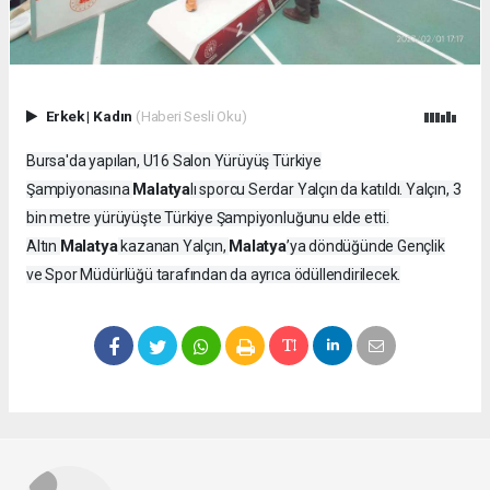
Erkek
|
Kadın
(Haberi Sesli Oku)
Bursa'da yapılan, U16 Salon Yürüyüş Türkiye
Malatya
Şampiyonasına
lı sporcu Serdar Yalçın da katıldı. Yalçın, 3
bin metre yürüyüşte Türkiye Şampiyonluğunu elde etti.
Malatya
Malatya
Altın
kazanan Yalçın,
’ya döndüğünde Gençlik
ve Spor Müdürlüğü tarafından da ayrıca ödüllendirilecek.