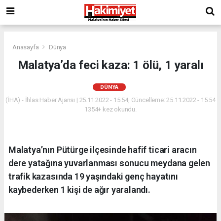
Anasayfa
Dünya
Malatya’da feci kaza: 1 ölü, 1 yaralı
DÜNYA
(İHA) - İhlas Haber Ajansı | 25.11.2022 - 15:54, Güncelleme: 25.11.2022 - 15:54
1354+ kez okundu.
Malatya’nın Pütürge ilçesinde hafif ticari aracın
dere yatağına yuvarlanması sonucu meydana gelen
trafik kazasında 19 yaşındaki genç hayatını
kaybederken 1 kişi de ağır yaralandı.