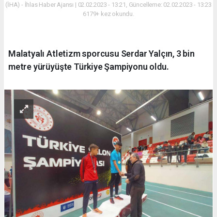
(İHA) - İhlas Haber Ajansı | 02.02.2023 - 13:21, Güncelleme: 02.02.2023 - 13:23
6179+ kez okundu.
Malatyalı Atletizm sporcusu Serdar Yalçın, 3 bin
metre yürüyüşte Türkiye Şampiyonu oldu.