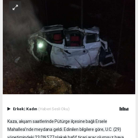
Erkek
|
Kadın
(Haberi Sesli Oku)
Kaza, akşam saatlerinde Pütürge ilçesine bağlı Ersele
Mahallesi’nde meydana geldi. Edinilen bilgilere göre, U.C. (29)
yönetimindeki 23 DN 577 plakalı hafif ticari araç olumsuz hava