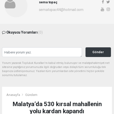
sema topaç
sematopac44@hotmail.com
Okuyucu Yorumları
(0)
Gönder
Yorum yazarak Topluluk Kuralları’nı kabul etmiş bulunuyor ve malatyahakimiyet.net
sitesine yaptığınız yorumunuzla ilgili doğrudan veya dolaylı tüm sorumluluğu tek
başınıza üstleniyorsunuz. Yazılan tüm yorumlardan site yönetimi hiçbir şekilde
sorumlu tutulamaz.
Anasayfa
Gündem
Malatya’da 530 kırsal mahallenin
yolu kardan kapandı