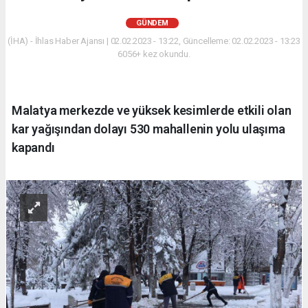
GÜNDEM
(İHA) - İhlas Haber Ajansı | 02.02.2023 - 13:22, Güncelleme: 02.02.2023 - 13:23
6056+ kez okundu.
Malatya merkezde ve yüksek kesimlerde etkili olan
kar yağışından dolayı 530 mahallenin yolu ulaşıma
kapandı