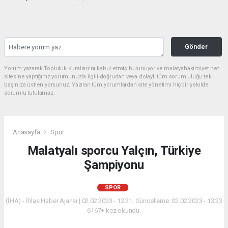
Gönder
Yorum yazarak Topluluk Kuralları’nı kabul etmiş bulunuyor ve malatyahakimiyet.net
sitesine yaptığınız yorumunuzla ilgili doğrudan veya dolaylı tüm sorumluluğu tek
başınıza üstleniyorsunuz. Yazılan tüm yorumlardan site yönetimi hiçbir şekilde
sorumlu tutulamaz.
Anasayfa
Spor
Malatyalı sporcu Yalçın, Türkiye
Şampiyonu
SPOR
(İHA) - İhlas Haber Ajansı | 02.02.2023 - 13:21, Güncelleme: 02.02.2023 - 13:23
6167+ kez okundu.