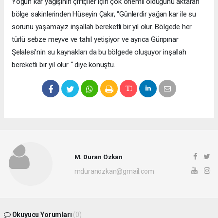
Yoğun kar yağışının çiftçiler için çok önemli olduğunu aktaran
bölge sakinlerinden Hüseyin Çakır, “Günlerdir yağan kar ile su
sorunu yaşamayız inşallah bereketli bir yıl olur. Bölgede her
türlü sebze meyve ve tahıl yetişiyor ve ayrıca Günpınar
Şelalesi’nin su kaynakları da bu bölgede oluşuyor inşallah
bereketli bir yıl olur “ diye konuştu.
M. Duran Özkan
mduranozkan@gmail.com
Okuyucu Yorumları
(0)