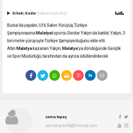
Erkek
|
Kadın
(Haberi Sesli Oku)
Bursa'da yapılan, U16 Salon Yürüyüş Türkiye
Malatya
Şampiyonasına
lı sporcu Serdar Yalçın da katıldı. Yalçın, 3
bin metre yürüyüşte Türkiye Şampiyonluğunu elde etti.
Malatya
Malatya
Altın
kazanan Yalçın,
’ya döndüğünde Gençlik
ve Spor Müdürlüğü tarafından da ayrıca ödüllendirilecek.
sema topaç
sematopac44@hotmail.com