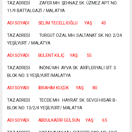
TAZ.ADRESİ ZAFER MH. ŞEHNAZ SK. ÜZMEZ APT. NO:
11/9 BATTALGAZİ / MALATYA
ADI SOYADI SELİM TECELLİOĞLU YAŞ 43
TAZ.ADRESİ TURGUT ÖZAL MH. SALTANAT SK. NO: 2/24
YEŞİLYURT / MALATYA
ADI SOYADI BÜLENT KILIÇ YAŞ 55
TAZ.ADRESİ İNÖNÜ MH. AYVA SK. ARİFLERYALI SİT. 3.
BLOK NO: 3 YEŞİLYURT/MALATYA
ADI SOYADI İBRAHİM KÜÇÜK YAŞ 80
TAZ.ADRESİ TECDE MH. HAYRAT SK. SEVGİ HİSAR B-
BLOK NO: 13/2/4 YEŞİLYURT/ MALATYA
ADI SOYADI ABDULKADİR GÜLSÜN YAŞ 65