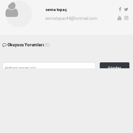
sema topaç
sematopac44@hotmail.com
Okuyucu Yorumları
(0)
Gönder
Yorum yazarak Topluluk Kuralları’nı kabul etmiş bulunuyor ve malatyahakimiyet.net
sitesine yaptığınız yorumunuzla ilgili doğrudan veya dolaylı tüm sorumluluğu tek
başınıza üstleniyorsunuz. Yazılan tüm yorumlardan site yönetimi hiçbir şekilde
sorumlu tutulamaz.
haber paketi
haber scripti
haber yazılımı