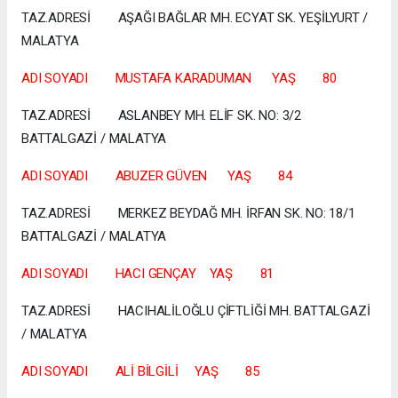
TAZ.ADRESİ AŞAĞI BAĞLAR MH. ECYAT SK. YEŞİLYURT /
MALATYA
ADI SOYADI MUSTAFA KARADUMAN YAŞ 80
TAZ.ADRESİ ASLANBEY MH. ELİF SK. NO: 3/2
BATTALGAZİ / MALATYA
ADI SOYADI ABUZER GÜVEN YAŞ 84
TAZ.ADRESİ MERKEZ BEYDAĞ MH. İRFAN SK. NO: 18/1
BATTALGAZİ / MALATYA
ADI SOYADI HACI GENÇAY YAŞ 81
TAZ.ADRESİ HACIHALİLOĞLU ÇİFTLİĞİ MH. BATTALGAZİ
/ MALATYA
ADI SOYADI ALİ BİLGİLİ YAŞ 85