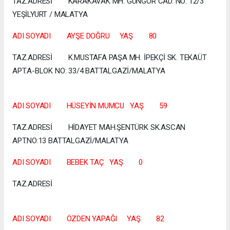
TAZ.ADRESİ KARAKAVAK MH. GÜNGÖR CAD. NO: 12/3
YEŞİLYURT / MALATYA
ADI SOYADI AYŞE DOĞRU YAŞ 80
TAZ.ADRESİ K.MUSTAFA PAŞA MH. İPEKÇİ SK. TEKAÜT
APT.A-BLOK NO: 33/4 BATTALGAZİ/MALATYA
ADI SOYADI HÜSEYİN MUMCU YAŞ 59
TAZ.ADRESİ HİDAYET MAH.ŞENTÜRK SK.ASCAN
APT.NO:13 BATTALGAZİ/MALATYA
ADI SOYADI BEBEK TAÇ YAŞ 0
TAZ.ADRESİ
ADI SOYADI ÖZDEN YAPAĞI YAŞ 82