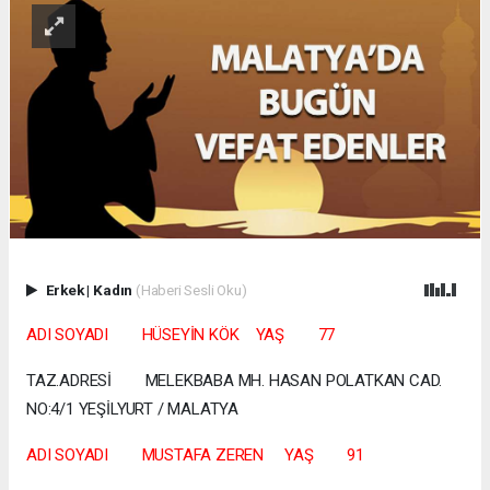
Erkek
|
Kadın
(Haberi Sesli Oku)
ADI SOYADI HÜSEYİN KÖK YAŞ 77
TAZ.ADRESİ MELEKBABA MH. HASAN POLATKAN CAD.
NO:4/1 YEŞİLYURT / MALATYA
ADI SOYADI MUSTAFA ZEREN YAŞ 91