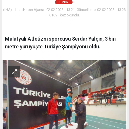
SPOR
(İHA) - İhlas Haber Ajansı | 02.02.2023 - 13:21, Güncelleme: 02.02.2023 - 13:23
6169+ kez okundu.
Malatyalı Atletizm sporcusu Serdar Yalçın, 3 bin
metre yürüyüşte Türkiye Şampiyonu oldu.