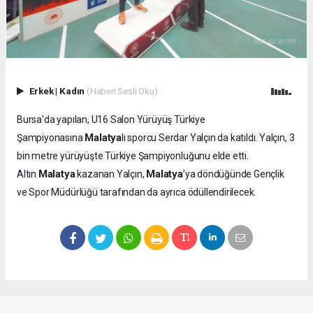
Erkek
|
Kadın
(Haberi Sesli Oku)
Bursa'da yapılan, U16 Salon Yürüyüş Türkiye
Malatya
Şampiyonasına
lı sporcu Serdar Yalçın da katıldı. Yalçın, 3
bin metre yürüyüşte Türkiye Şampiyonluğunu elde etti.
Malatya
Malatya
Altın
kazanan Yalçın,
’ya döndüğünde Gençlik
ve Spor Müdürlüğü tarafından da ayrıca ödüllendirilecek.