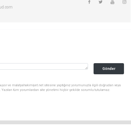
ud.com
Gönder
uyor ve malatyahakimiyet.net sitesine yaptığınız yorumunuzla ilgili doğrudan veya
. Yazılan tüm yorumlardan site yönetimi hiçbir şekilde sorumlu tutulamaz.