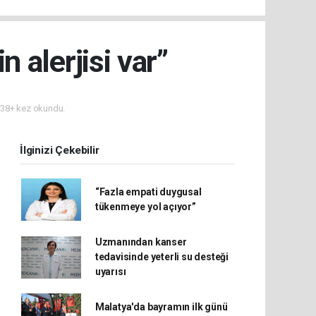
 alerjisi var”
38+ kez okundu.
İlginizi Çekebilir
“Fazla empati duygusal
tükenmeye yol açıyor”
Uzmanından kanser
tedavisinde yeterli su desteği
uyarısı
Malatya'da bayramın ilk günü