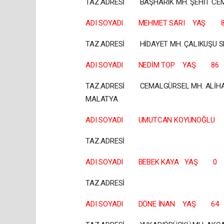
TAZ.ADRESİ BAŞHARIK MH. ŞEHİT CEMİL
ADI SOYADI MEHMET SARI YA
TAZ.ADRESİ HİDAYET MH. ÇALI
ADI SOYADI NEDİM TOP YAŞ
TAZ.ADRESİ CEMALGÜRSEL MH. ALİHAYDA
MALAT
ADI SOYADI UMUTCAN KOYUNO
TAZ.A
ADI SOYADI BEBEK KAYA YA
TAZ.A
ADI SOYADI DÖNE İNAN YAŞ 