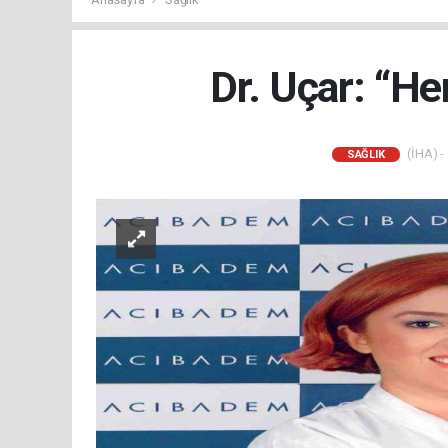
Dr. Uçar: “He
(İHA) -
SAĞLIK