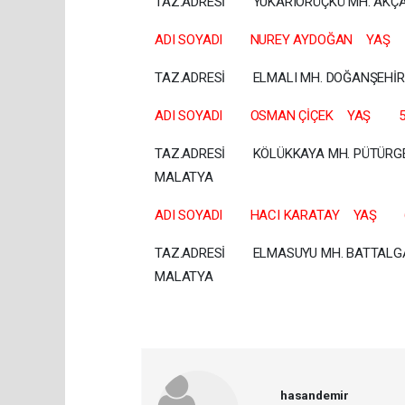
TAZ.ADRESİ YUKARIÖR
ADI SOYADI NUREY AYDOĞAN
TAZ.ADRESİ ELMALI MH. DOĞANŞEH
ADI SOYADI OSMAN ÇİÇEK YA
TAZ.ADRESİ KÖLÜKKAYA MH. PÜTÜRGE
MALA
ADI SOYADI HACI KARATAY YAŞ 
TAZ.ADRESİ ELMASUYU MH. BATTALGA
MALA
hasandemir