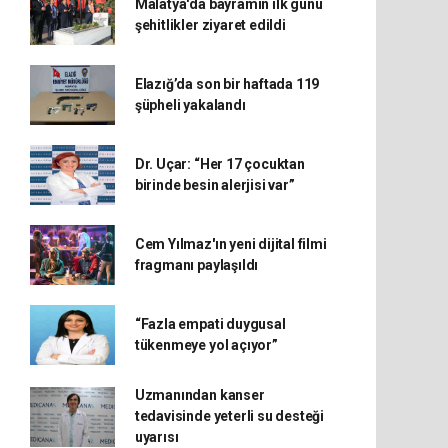
Malatya'da bayramın ilk günü
şehitlikler ziyaret edildi
Elazığ’da son bir haftada 119
şüpheli yakalandı
Dr. Uçar: “Her 17 çocuktan
birinde besin alerjisi var”
Cem Yılmaz'ın yeni dijital filmi
fragmanı paylaşıldı
“Fazla empati duygusal
tükenmeye yol açıyor”
Uzmanından kanser
tedavisinde yeterli su desteği
uyarısı