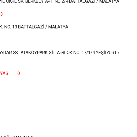
 ÖKKE SK. BERKBEY APT. NO:2/4 BATTALGAZİ / MALATYA
Ş 83
KUŞU SK. NO: 13 BATTALGAZİ / MALATYA
 86
R SK. ATAKÖYPARK SİT. A-BLOK NO: 17/1/4 YEŞİLYURT /
YA
ĞLU YAŞ 0
DRESİ
Ş 0
DRESİ
64