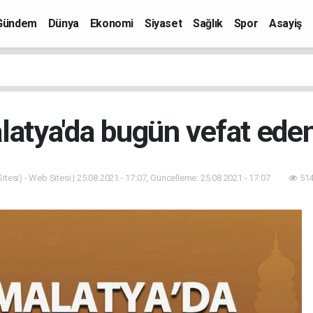
Gündem
Dünya
Ekonomi
Siyaset
Sağlık
Spor
Asayiş
latya'da bugün vefat eden
tesi) - Web Sitesi | 25.08.2021 - 17:07, Güncelleme: 25.08.2021 - 17:07
514