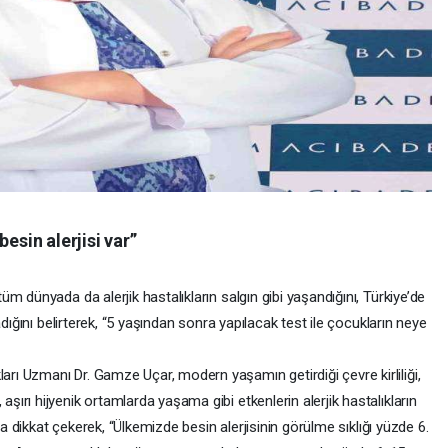
esin alerjisi var”
m dünyada da alerjik hastalıkların salgın gibi yaşandığını, Türkiye’de
dığını belirterek, “5 yaşından sonra yapılacak test ile çocukların neye
ı Uzmanı Dr. Gamze Uçar, modern yaşamın getirdiği çevre kirliliği,
rı hijyenik ortamlarda yaşama gibi etkenlerin alerjik hastalıkların
na dikkat çekerek, “Ülkemizde besin alerjisinin görülme sıklığı yüzde 6.