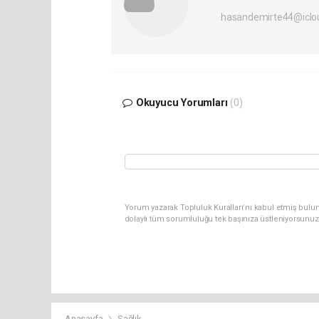
hasandemirte44@iclo
Okuyucu Yorumları
(0)
Yorum yazarak Topluluk Kuralları’nı kabul etmiş bulun
dolaylı tüm sorumluluğu tek başınıza üstleniyorsunuz
Anasayfa
Sağlık