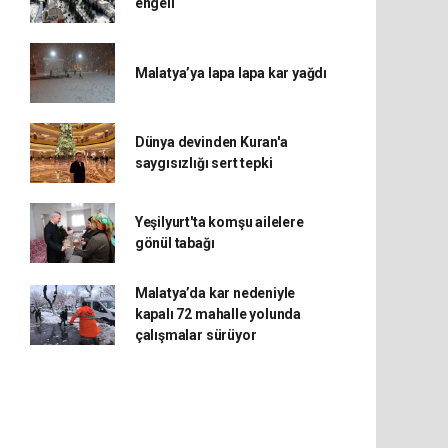
engeli
Malatya’ya lapa lapa kar yağdı
Dünya devinden Kuran'a
saygısızlığı sert tepki
Yeşilyurt'ta komşu ailelere
gönül tabağı
Malatya’da kar nedeniyle
kapalı 72 mahalle yolunda
çalışmalar sürüyor