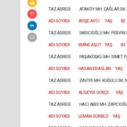
TAZ.ADRESİ ATAKÖY MH. ÇAĞLAR SK. 
ADI SOYADI AYİŞE AVCI YAŞ 82
TAZ.ADRESİ SARICIOĞLU MH. PERVİN S
ADI SOYADI EMİNE AŞUT YAŞ
TAZ.ADRESİ PAŞAKÖŞKÜ MH. İSMET PAŞ
ADI SOYADI HASAN ERASLAN
TAZ.ADRESİ ZAVİYE MH. KUĞU
ADI SOYADI ALİSEYDİ GÖKÇE
TAZ.ADRESİ HACI ABDİ MH. ZAPCIOĞLU 
ADI SOYADI LEMAN GÜRBÜZ 