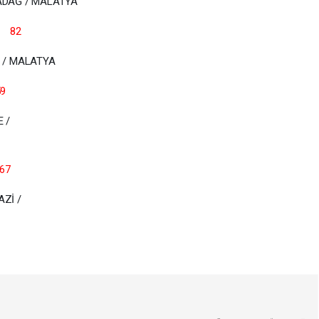
ÜÇKÜ MH. AKÇADAĞ / MALATYA
 YAŞ 82
İR / MALATYA
Ş 59
 /
TYA
67
Zİ /
TYA