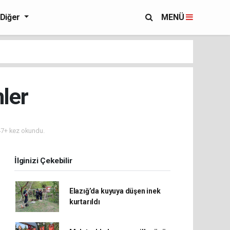
Diğer
MENÜ
ler
7+ kez okundu.
İlginizi Çekebilir
Elazığ’da kuyuya düşen inek
kurtarıldı