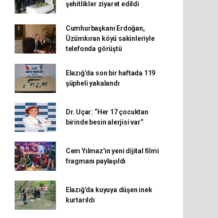
şehitlikler ziyaret edildi
Cumhurbaşkanı Erdoğan,
Üzümkıran köyü sakinleriyle
telefonda görüştü
Elazığ’da son bir haftada 119
şüpheli yakalandı
Dr. Uçar: “Her 17 çocuktan
birinde besin alerjisi var”
Cem Yılmaz'ın yeni dijital filmi
fragmanı paylaşıldı
Elazığ’da kuyuya düşen inek
kurtarıldı