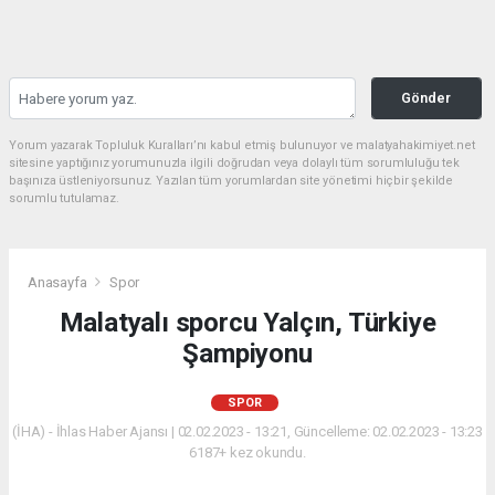
Gönder
Yorum yazarak Topluluk Kuralları’nı kabul etmiş bulunuyor ve malatyahakimiyet.net
sitesine yaptığınız yorumunuzla ilgili doğrudan veya dolaylı tüm sorumluluğu tek
başınıza üstleniyorsunuz. Yazılan tüm yorumlardan site yönetimi hiçbir şekilde
sorumlu tutulamaz.
Anasayfa
Spor
Malatyalı sporcu Yalçın, Türkiye
Şampiyonu
SPOR
(İHA) - İhlas Haber Ajansı | 02.02.2023 - 13:21, Güncelleme: 02.02.2023 - 13:23
6187+ kez okundu.