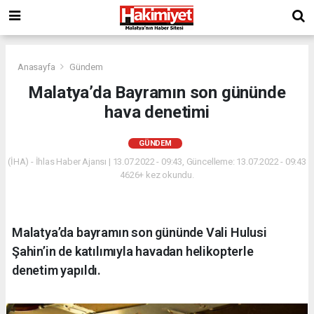
Anasayfa
Gündem
Malatya’da Bayramın son gününde
hava denetimi
GÜNDEM
(İHA) - İhlas Haber Ajansı | 13.07.2022 - 09:43, Güncelleme: 13.07.2022 - 09:43
4626+ kez okundu.
Malatya’da bayramın son gününde Vali Hulusi
Şahin’in de katılımıyla havadan helikopterle
denetim yapıldı.