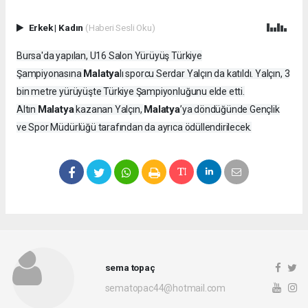
Erkek
|
Kadın
(Haberi Sesli Oku)
Bursa'da yapılan, U16 Salon Yürüyüş Türkiye
Malatya
Şampiyonasına
lı sporcu Serdar Yalçın da katıldı. Yalçın, 3
bin metre yürüyüşte Türkiye Şampiyonluğunu elde etti.
Malatya
Malatya
Altın
kazanan Yalçın,
’ya döndüğünde Gençlik
ve Spor Müdürlüğü tarafından da ayrıca ödüllendirilecek.
sema topaç
sematopac44@hotmail.com