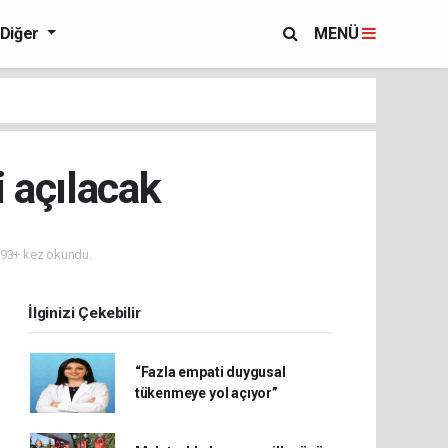
Diğer
MENÜ
 açılacak
93+ kez okundu.
İlginizi Çekebilir
“Fazla empati duygusal
tükenmeye yol açıyor”