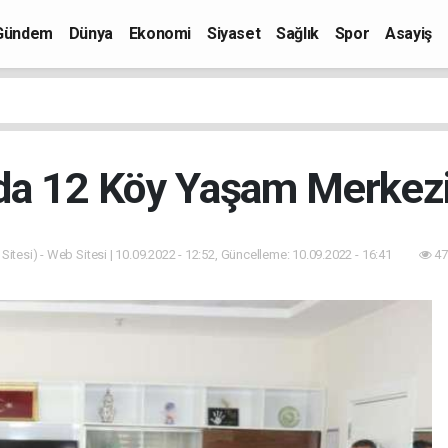
Gündem
Dünya
Ekonomi
Siyaset
Sağlık
Spor
Asayiş
da 12 Köy Yaşam Merkezi
itesi) - Web Sitesi | 10.09.2022 - 12:52, Güncelleme: 10.09.2022 - 16:41
47