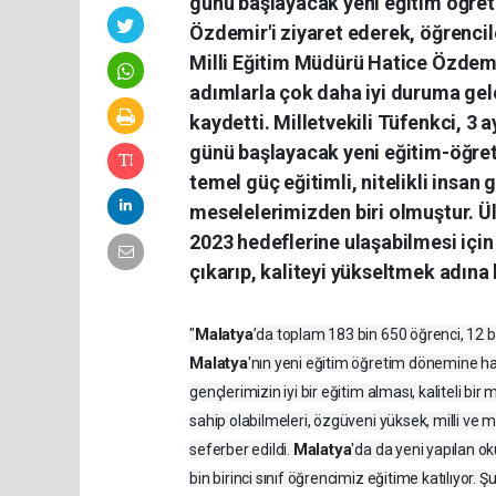
günü başlayacak yeni eğitim öğret
Özdemir'i ziyaret ederek, öğrencile
Milli Eğitim Müdürü Hatice Özdemir
adımlarla çok daha iyi duruma ge
kaydetti. Milletvekili Tüfenkci, 3 a
günü başlayacak yeni eğitim-öğretim
temel güç eğitimli, nitelikli insan
meselelerimizden biri olmuştur. Ül
2023 hedeflerine ulaşabilmesi için
çıkarıp, kaliteyi yükseltmek adına b
Malatya
"
’da toplam 183 bin 650 öğrenci, 12 
Malatya
'nın yeni eğitim öğretim dönemine ha
gençlerimizin iyi bir eğitim alması, kaliteli bi
sahip olabilmeleri, özgüveni yüksek, milli ve m
Malatya
seferber edildi.
'da da yeni yapılan ok
bin birinci sınıf öğrencimiz eğitime katılıyor. Ş