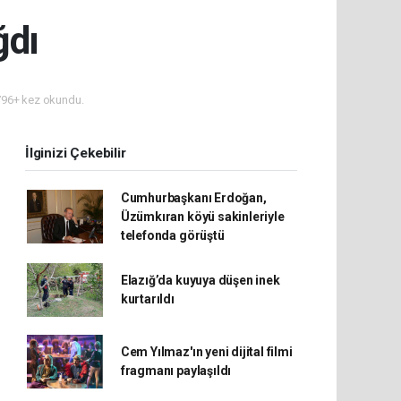
ğdı
96+ kez okundu.
İlginizi Çekebilir
Cumhurbaşkanı Erdoğan,
Üzümkıran köyü sakinleriyle
telefonda görüştü
Elazığ’da kuyuya düşen inek
kurtarıldı
Cem Yılmaz'ın yeni dijital filmi
fragmanı paylaşıldı