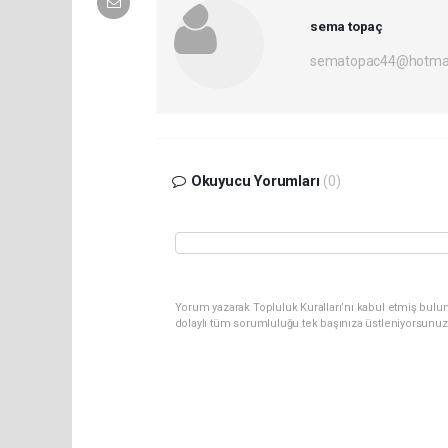
sema topaç
sematopac44@hotmai
Okuyucu Yorumları
(0)
Yorum yazarak Topluluk Kuralları’nı kabul etmiş bulun
dolaylı tüm sorumluluğu tek başınıza üstleniyorsunuz