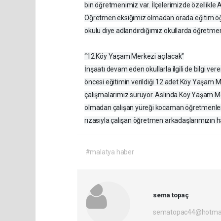
bin öğretmenimiz var. İlçelerimizde özellikle
Öğretmen eksiğimiz olmadan orada eğitim öğr
okulu diye adlandırdığımız okullarda öğretmen
“12 Köy Yaşam Merkezi açılacak”
İnşaatı devam eden okullarla ilgili de bilgi ver
öncesi eğitimin verildiği 12 adet Köy Yaşam Mer
çalışmalarımız sürüyor. Aslında Köy Yaşam Mer
olmadan çalışan yüreği kocaman öğretmenlerim 
rızasıyla çalışan öğretmen arkadaşlarımızın 
#malatya haber
sema topaç
sematopac44@hotmai