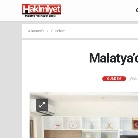
Anasayfa
Gündem
Malatya’
(Web S
GÜNDEM