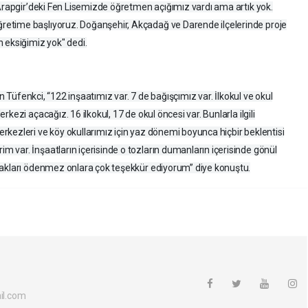
 Arapgir’deki Fen Lisemizde öğretmen açığımız vardı ama artık yok.
etime başlıyoruz. Doğanşehir, Akçadağ ve Darende ilçelerinde proje
 eksiğimiz yok" dedi.
en Tüfenkci, “122 inşaatımız var. 7 de bağışçımız var. İlkokul ve okul
kezi açacağız. 16 ilkokul, 17 de okul öncesi var. Bunlarla ilgili
kezleri ve köy okullarımız için yaz dönemi boyunca hiçbir beklentisi
var. İnşaatların içerisinde o tozların dumanların içerisinde gönül
hakları ödenmez onlara çok teşekkür ediyorum” diye konuştu.
l.com