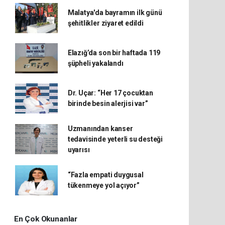
Malatya'da bayramın ilk günü
şehitlikler ziyaret edildi
Elazığ’da son bir haftada 119
şüpheli yakalandı
Dr. Uçar: “Her 17 çocuktan
birinde besin alerjisi var”
Uzmanından kanser
tedavisinde yeterli su desteği
uyarısı
“Fazla empati duygusal
tükenmeye yol açıyor”
En Çok Okunanlar