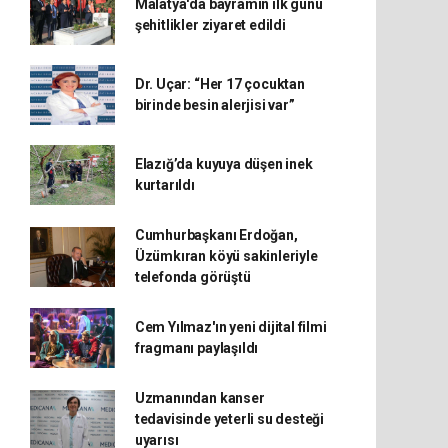
Malatya'da bayramın ilk günü
şehitlikler ziyaret edildi
Dr. Uçar: “Her 17 çocuktan
birinde besin alerjisi var”
Elazığ’da kuyuya düşen inek
kurtarıldı
Cumhurbaşkanı Erdoğan,
Üzümkıran köyü sakinleriyle
telefonda görüştü
Cem Yılmaz'ın yeni dijital filmi
fragmanı paylaşıldı
Uzmanından kanser
tedavisinde yeterli su desteği
uyarısı