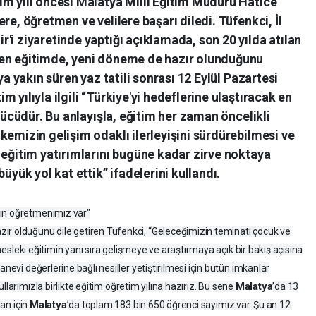
im yılı öncesi Malatya Milli Eğitim Müdürü Hatice
re, öğretmen ve velilere başarı diledi. Tüfenkci, İl
'i ziyaretinde yaptığı açıklamada, son 20 yılda atılan
len eğitimde, yeni döneme de hazır olunduğunu
ya yakın süren yaz tatili sonrası 12 Eylül Pazartesi
 yılıyla ilgili “Türkiye'yi hedeflerine ulaştıracak en
 gücüdür. Bu anlayışla, eğitim her zaman öncelikli
kemizin gelişim odaklı ilerleyişini sürdürebilmesi ve
 eğitim yatırımlarını bugüne kadar zirve noktaya
üyük yol kat ettik” ifadelerini kullandı.
bin öğretmenimiz var"
zır olduğunu dile getiren Tüfenkci, “Geleceğimizin teminatı çocuk ve
r mesleki eğitimin yanı sıra gelişmeye ve araştırmaya açık bir bakış açısına
anevi değerlerine bağlı nesiller yetiştirilmesi için bütün imkanlar
Malatya
ullarımızla birlikte eğitim öğretim yılına hazırız. Bu sene
’da 13
Malatya
uan için
’da toplam 183 bin 650 öğrenci sayımız var. Şu an 12