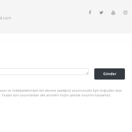
l.com
Gönder
uyor ve malatyahakimiyet.net sitesine yaptığınız yorumunuzla ilgili doğrudan veya
. Yazılan tüm yorumlardan site yönetimi hiçbir şekilde sorumlu tutulamaz.