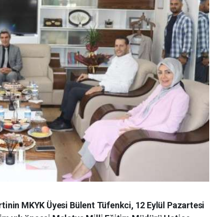
artinin MKYK Üyesi Bülent Tüfenkci, 12 Eylül Pazartesi