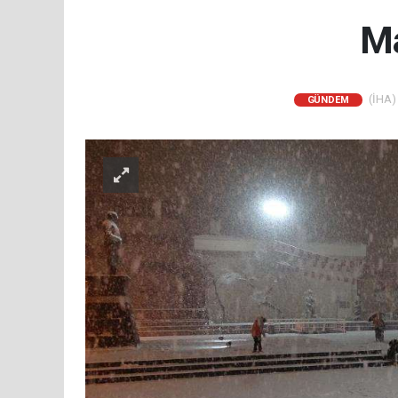
Ma
(İHA) 
GÜNDEM