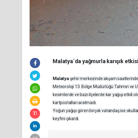
Malatya`da yağmurla karışık etkisi
Malatya
şehir merkezinde akşam saatlerinde y
Meteoroloji 13. Bölge Müdürlüğü Tahmin ve Uy
kesimlerde ve bazı ilçelerde kar yağışı etkili
kartpostalları aratmadı.
Yoğun yağışı gören birçok vatandaş ise okulların
keyfini çıkardı.