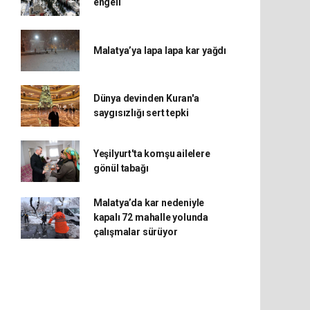
engeli
Malatya’ya lapa lapa kar yağdı
Dünya devinden Kuran'a
saygısızlığı sert tepki
Yeşilyurt'ta komşu ailelere
gönül tabağı
Malatya’da kar nedeniyle
kapalı 72 mahalle yolunda
çalışmalar sürüyor