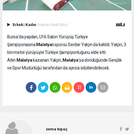
Erkek
|
Kadın
(Haberi Sesli Oku)
Bursa'da yapılan, U16 Salon Yürüyüş Türkiye
Malatya
Şampiyonasına
lı sporcu Serdar Yalçın da katıldı. Yalçın, 3
bin metre yürüyüşte Türkiye Şampiyonluğunu elde etti.
Malatya
Malatya
Altın
kazanan Yalçın,
’ya döndüğünde Gençlik
ve Spor Müdürlüğü tarafından da ayrıca ödüllendirilecek.
sema topaç