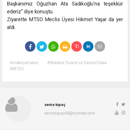
Başkanımız Oğuzhan Ata Sadıkoğlu’na teşekkür
ederiz” diye konuştu.
Ziyarette MTSO Meclis Üyesi Hikmet Yaşar da yer
aldı.
#malatya haber
#Malatya Ticaret ve Sanayi Odası
#MTSO
sema topaç
sematopac44@hotmail.com