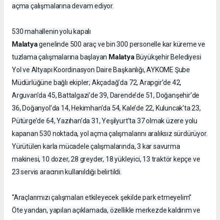
açma çalışmalarına devam ediyor.
530 mahallenin yolu kapalı
Malatya
genelinde 500 araç ve bin 300 personelle kar küreme ve
Malatya
tuzlama çalışmalarına başlayan
Büyükşehir Belediyesi
Yol ve Altyapı Koordinasyon Daire Başkanlığı, AYKOME Şube
Müdürlüğüne bağlı ekipler; Akçadağ’da 72, Arapgir’de 42,
Arguvan’da 45, Battalgazi’de 39, Darende’de 51, Doğanşehir’de
36, Doğanyol’da 14, Hekimhan’da 54, Kale’de 22, Kuluncak’ta 23,
Pütürge’de 64, Yazıhan’da 31, Yeşilyurt’ta 37 olmak üzere yolu
kapanan 530 noktada, yol açma çalışmalarını aralıksız sürdürüyor.
Yürütülen karla mücadele çalışmalarında, 3 kar savurma
makinesi, 10 dozer, 28 greyder, 18 yükleyici, 13 traktör kepçe ve
23 servis aracının kullanıldığı belirtildi.
“Araçlarımızı çalışmaları etkileyecek şekilde park etmeyelim”
Öte yandan, yapılan açıklamada, özellikle merkezde kaldırım ve