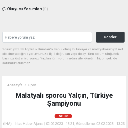
Okuyucu Yorumları
(0)
Gönder
Yorum yazarak Topluluk Kuralları’nı kabul etmiş bulunuyor ve malatyahakimiyet.net
sitesine yaptığınız yorumunuzla ilgili doğrudan veya dolaylı tüm sorumluluğu tek
başınıza üstleniyorsunuz. Yazılan tüm yorumlardan site yönetimi hiçbir şekilde
sorumlu tutulamaz.
Anasayfa
Spor
Malatyalı sporcu Yalçın, Türkiye
Şampiyonu
SPOR
(İHA) - İhlas Haber Ajansı | 02.02.2023 - 13:21, Güncelleme: 02.02.2023 - 13:23