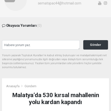
sematopac44@hotmail.com
Okuyucu Yorumları
(0)
Gönder
Yorum yazarak Topluluk Kuralları’nı kabul etmiş bulunuyor ve malatyahakimiyet.net
sitesine yaptığınız yorumunuzla ilgili doğrudan veya dolaylı tüm sorumluluğu tek
başınıza üstleniyorsunuz. Yazılan tüm yorumlardan site yönetimi hiçbir şekilde
sorumlu tutulamaz.
Anasayfa
Gündem
Malatya’da 530 kırsal mahallenin
yolu kardan kapandı