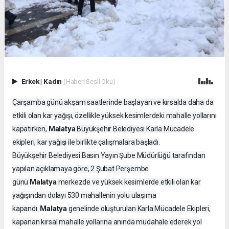
Erkek
|
Kadın
(Haberi Sesli Oku)
Çarşamba günü akşam saatlerinde başlayan ve kırsalda daha da
etkili olan kar yağışı, özellikle yüksek kesimlerdeki mahalle yollarını
Malatya
kapatırken,
Büyükşehir Belediyesi Karla Mücadele
ekipleri, kar yağışı ile birlikte çalışmalara başladı.
Büyükşehir Belediyesi Basın Yayın Şube Müdürlüğü tarafından
yapılan açıklamaya göre, 2 Şubat Perşembe
Malatya
günü
merkezde ve yüksek kesimlerde etkili olan kar
yağışından dolayı 530 mahallenin yolu ulaşıma
Malatya
kapandı.
genelinde oluşturulan Karla Mücadele Ekipleri,
kapanan kırsal mahalle yollarına anında müdahale ederek yol