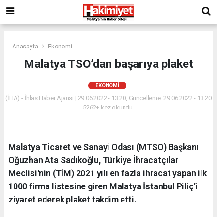
Anasayfa
Ekonomi
Malatya TSO’dan başarıya plaket
EKONOMI
(İHA) - İhlas Haber Ajansı | 29.06.2022 - 13:20, Güncelleme: 29.06.2022 - 13:20
5262+ kez okundu.
Malatya Ticaret ve Sanayi Odası (MTSO) Başkanı
Oğuzhan Ata Sadıkoğlu, Türkiye İhracatçılar
Meclisi'nin (TİM) 2021 yılı en fazla ihracat yapan ilk
1000 firma listesine giren Malatya İstanbul Piliç’i
ziyaret ederek plaket takdim etti.