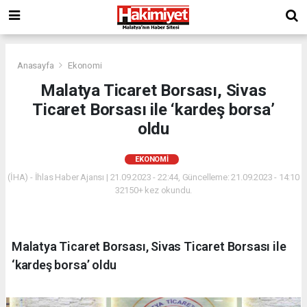
Anasayfa
Ekonomi
Malatya Ticaret Borsası, Sivas
Ticaret Borsası ile ‘kardeş borsa’
oldu
EKONOMI
(İHA) - İhlas Haber Ajansı | 21.09.2023 - 22:44, Güncelleme: 21.09.2023 - 14:10
32150+ kez okundu.
Malatya Ticaret Borsası, Sivas Ticaret Borsası ile
‘kardeş borsa’ oldu