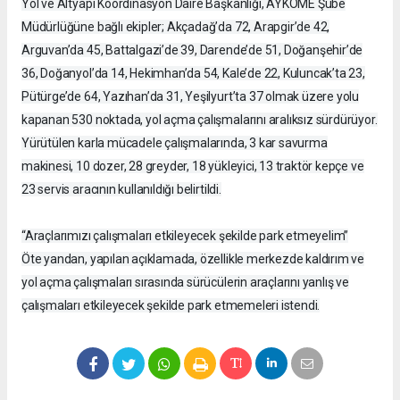
Yol ve Altyapı Koordinasyon Daire Başkanlığı, AYKOME Şube
Müdürlüğüne bağlı ekipler; Akçadağ’da 72, Arapgir’de 42,
Arguvan’da 45, Battalgazi’de 39, Darende’de 51, Doğanşehir’de
36, Doğanyol’da 14, Hekimhan’da 54, Kale’de 22, Kuluncak’ta 23,
Pütürge’de 64, Yazıhan’da 31, Yeşilyurt’ta 37 olmak üzere yolu
kapanan 530 noktada, yol açma çalışmalarını aralıksız sürdürüyor.
Yürütülen karla mücadele çalışmalarında, 3 kar savurma
makinesi, 10 dozer, 28 greyder, 18 yükleyici, 13 traktör kepçe ve
23 servis aracının kullanıldığı belirtildi.
“Araçlarımızı çalışmaları etkileyecek şekilde park etmeyelim”
Öte yandan, yapılan açıklamada, özellikle merkezde kaldırım ve
yol açma çalışmaları sırasında sürücülerin araçlarını yanlış ve
çalışmaları etkileyecek şekilde park etmemeleri istendi.