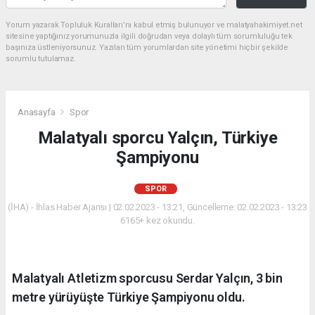
Yorum yazarak Topluluk Kuralları’nı kabul etmiş bulunuyor ve malatyahakimiyet.net
sitesine yaptığınız yorumunuzla ilgili doğrudan veya dolaylı tüm sorumluluğu tek
başınıza üstleniyorsunuz. Yazılan tüm yorumlardan site yönetimi hiçbir şekilde
sorumlu tutulamaz.
Anasayfa
Spor
Malatyalı sporcu Yalçın, Türkiye
Şampiyonu
SPOR
(İHA) - İhlas Haber Ajansı | 02.02.2023 - 13:21, Güncelleme: 02.02.2023 - 13:23
6165+ kez okundu.
Malatyalı Atletizm sporcusu Serdar Yalçın, 3 bin
metre yürüyüşte Türkiye Şampiyonu oldu.