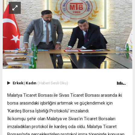
Erkek
|
Kadın
(Haberi Sesli Oku)
Malatya Ticaret Borsası ile Sivas Ticaret Borsası arasında iki
borsa arasındaki işbirliğini artırmak ve güçlendirmek için
‘Kardeş Borsa İşbirliği Protokolü’ imzalandı.
İki komşu şehir olan Malatya ve Sivas’ın Ticaret Borsaları
imzaladıkları protokol ile kardeş oda oldu. Malatya Ticaret
Borsası’nda gerçekleştirilen protokol imza töreninde konuşan