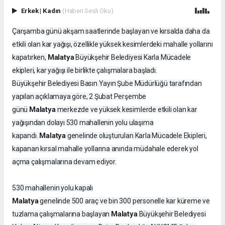
Erkek
|
Kadın
(Haberi Sesli Oku)
Çarşamba günü akşam saatlerinde başlayan ve kırsalda daha da
etkili olan kar yağışı, özellikle yüksek kesimlerdeki mahalle yollarını
Malatya
kapatırken,
Büyükşehir Belediyesi Karla Mücadele
ekipleri, kar yağışı ile birlikte çalışmalara başladı.
Büyükşehir Belediyesi Basın Yayın Şube Müdürlüğü tarafından
yapılan açıklamaya göre, 2 Şubat Perşembe
Malatya
günü
merkezde ve yüksek kesimlerde etkili olan kar
yağışından dolayı 530 mahallenin yolu ulaşıma
Malatya
kapandı.
genelinde oluşturulan Karla Mücadele Ekipleri,
kapanan kırsal mahalle yollarına anında müdahale ederek yol
açma çalışmalarına devam ediyor.
530 mahallenin yolu kapalı
Malatya
genelinde 500 araç ve bin 300 personelle kar küreme ve
Malatya
tuzlama çalışmalarına başlayan
Büyükşehir Belediyesi