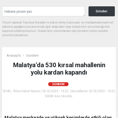
Gönder
Yorum yazarak Topluluk Kuralları’nı kabul etmiş bulunuyor ve malatyahakimiyet.net
sitesine yaptığınız yorumunuzla ilgili doğrudan veya dolaylı tüm sorumluluğu tek
başınıza üstleniyorsunuz. Yazılan tüm yorumlardan site yönetimi hiçbir şekilde
sorumlu tutulamaz.
Anasayfa
Gündem
Malatya’da 530 kırsal mahallenin
yolu kardan kapandı
GÜNDEM
(İHA) - İhlas Haber Ajansı | 02.02.2023 - 13:22, Güncelleme: 02.02.2023 - 13:23
6038+ kez okundu.
Malatya merkezde ve yüksek kesimlerde etkili olan