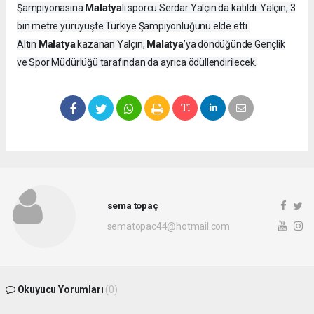
Malatya
Şampiyonasına
lı sporcu Serdar Yalçın da katıldı. Yalçın, 3
bin metre yürüyüşte Türkiye Şampiyonluğunu elde etti.
Malatya
Malatya
Altın
kazanan Yalçın,
’ya döndüğünde Gençlik
ve Spor Müdürlüğü tarafından da ayrıca ödüllendirilecek.
sema topaç
sematopac44@hotmail.com
Okuyucu Yorumları
(0)