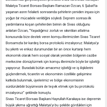
Malatya Ticaret Borsası Başkanı Ramazan Özcan, 6 Şubat’ta
yaşanan asrın felaketi sonrasında şehirlerin yeniden inşası için
yoğun bir mücadele verildiğini söyledi. Deprem sonrası ilk
yardımlarına koşan şehirlerden birinin de Sivas olduğunu
anlatan Özcan, “Yaşadığımız zorluk ve sıkıntıları atlatma
konusunda bize destek veren komşu illerimizden Sivas Ticaret
Borsamızla bir kardeş borsa protokolü imzalıyoruz. Malatya’yı
bu yıkıntı ve enkaz durumundan bir an önce kurtarıp hem
ekonomik olarak hem sosyal olarak yeniden bölgenin cazibe
merkezine dönüştürmek için komşu illerimizle böyle bir işbirliği
yapıyoruz. Buradaki bütün amacımız işbirliği ve iş ilişkilerini
güçlendirmek, ticaretin ve ekonominin özellikle gelişimine
katkıda bulunmak, üyelerimiz ve bölge ekonomisinin
sürdürülebilir büyümesini de teşvik etmek için bu protokolü
imzalıyoruz” şeklinde konuştu.
Sivas Ticaret Borsası Başkanı Hayrullah Karakaya ise depremin
büyük yıkıma uğrattığı Malatya’yı bu şekilde gördükleri için