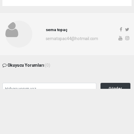
sema topaç
sematopac44@hotmail.com
Okuyucu Yorumları
(0)
Gönder
Yorum yazarak Topluluk Kuralları’nı kabul etmiş bulunuyor ve malatyahakimiyet.net
sitesine yaptığınız yorumunuzla ilgili doğrudan veya dolaylı tüm sorumluluğu tek
başınıza üstleniyorsunuz. Yazılan tüm yorumlardan site yönetimi hiçbir şekilde
sorumlu tutulamaz.