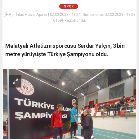
SPOR
(İHA) - İhlas Haber Ajansı | 02.02.2023 - 13:21, Güncelleme: 02.02.2023 - 13:23
6169+ kez okundu.
Malatyalı Atletizm sporcusu Serdar Yalçın, 3 bin
metre yürüyüşte Türkiye Şampiyonu oldu.