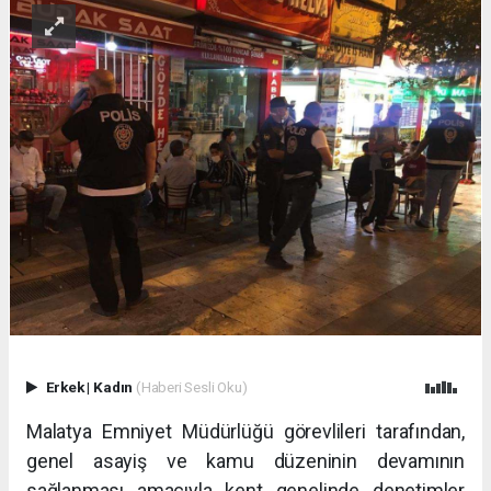
Erkek
|
Kadın
(Haberi Sesli Oku)
Malatya Emniyet Müdürlüğü görevlileri tarafından,
genel asayiş ve kamu düzeninin devamının
sağlanması amacıyla kent genelinde denetimler