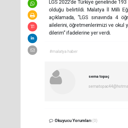
LGS 2022’de Türkiye genelinde 193 Tü
olduğu belirtildi. Malatya İl Mill
açıklamada, “LGS sınavında 4 öğre
ailelerini, öğretmenlerimizi ve okul 
dilerim” ifadelerine yer verdi.
#malatya haber
sema topaç
sematopac44@hotmai
Okuyucu Yorumları
(0)