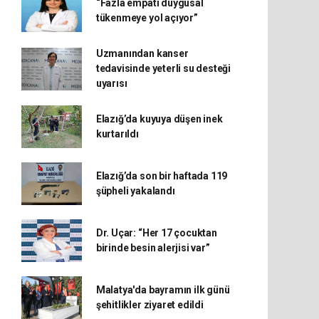
“Fazla empati duygusal
tükenmeye yol açıyor”
Uzmanından kanser
tedavisinde yeterli su desteği
uyarısı
Elazığ’da kuyuya düşen inek
kurtarıldı
Elazığ’da son bir haftada 119
şüpheli yakalandı
Dr. Uçar: “Her 17 çocuktan
birinde besin alerjisi var”
Malatya'da bayramın ilk günü
şehitlikler ziyaret edildi