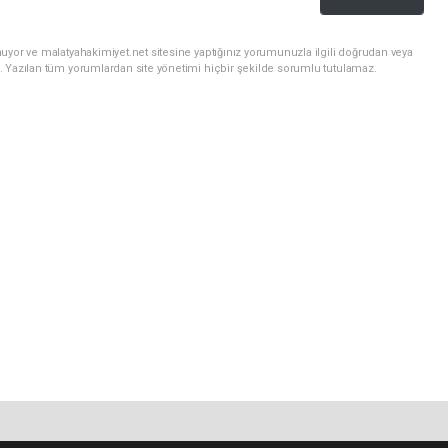
uyor ve malatyahakimiyet.net sitesine yaptığınız yorumunuzla ilgili doğrudan veya
. Yazılan tüm yorumlardan site yönetimi hiçbir şekilde sorumlu tutulamaz.