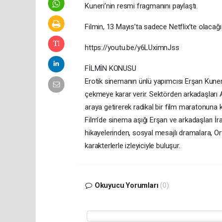
Kuneri’nin resmi fragmanını paylaştı.
Filmin, 13 Mayıs’ta sadece Netflix’te olacağı 
https://youtu.be/y6LUximnJss
FİLMİN KONUSU
Erotik sinemanın ünlü yapımcısı Erşan Kuneri
çekmeye karar verir. Sektörden arkadaşları A
araya getirerek radikal bir film maratonuna ko
Film’de sinema aşığı Erşan ve arkadaşları İ
hikayelerinden, sosyal mesajlı dramalara, Or
karakterlerle izleyiciyle buluşur.
Okuyucu Yorumları
(0)