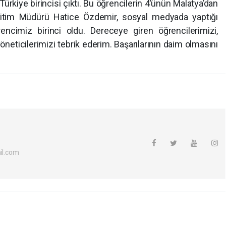
rkiye birincisi çıktı. Bu öğrencilerin 4’ünün Malatya’dan
i Eğitim Müdürü Hatice Özdemir, sosyal medyada yaptığı
ncimiz birinci oldu. Dereceye giren öğrencilerimizi,
yöneticilerimizi tebrik ederim. Başarılarının daim olmasını
l.com