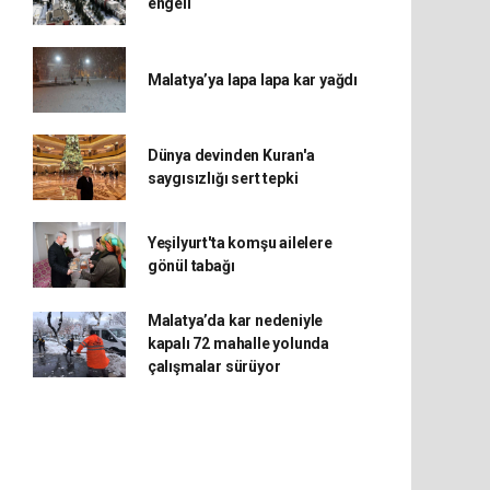
engeli
Malatya’ya lapa lapa kar yağdı
Dünya devinden Kuran'a
saygısızlığı sert tepki
Yeşilyurt'ta komşu ailelere
gönül tabağı
Malatya’da kar nedeniyle
kapalı 72 mahalle yolunda
çalışmalar sürüyor