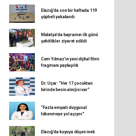
Elazığ’da son bir haftada 119
şüpheli yakalandı
Malatya'da bayramın ilk günü
şehitlikler ziyaret edildi
Cem Yılmaz'ın yeni dijital filmi
fragmanı paylaşıldı
Dr. Uçar: “Her 17 çocuktan
birinde besin alerjisi var”
“Fazla empati duygusal
tükenmeye yol açıyor”
Elazığ’da kuyuya düşen inek