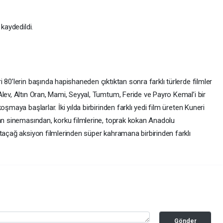
kaydedildi.
 80’lerin başında hapishaneden çıktıktan sonra farklı türlerde filmler
lev, Altın Oran, Mami, Seyyal, Tumtum, Feride ve Payro Kemal’i bir
şmaya başlarlar. İki yılda birbirinden farklı yedi film üreten Kuneri
ran sinemasından, korku filmlerine, toprak kokan Anadolu
taçağ aksiyon filmlerinden süper kahramana birbirinden farklı
Gönder