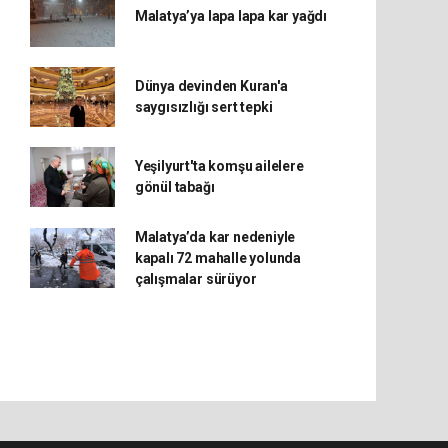
Malatya’ya lapa lapa kar yağdı
Dünya devinden Kuran'a
saygısızlığı sert tepki
Yeşilyurt'ta komşu ailelere
gönül tabağı
Malatya’da kar nedeniyle
kapalı 72 mahalle yolunda
çalışmalar sürüyor