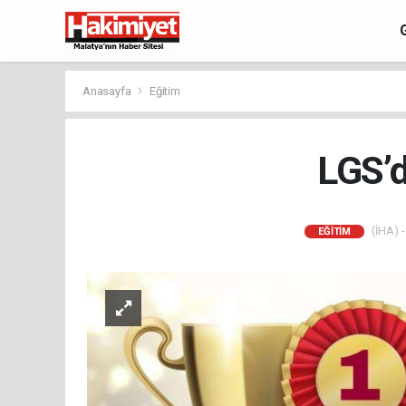
Anasayfa
Eğitim
LGS’d
(İHA) -
EĞITIM