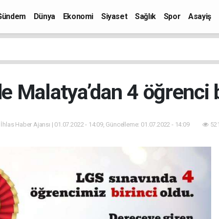
Gündem
Dünya
Ekonomi
Siyaset
Sağlık
Spor
Asayiş
e Malatya’dan 4 öğrenci b
 İhlas Haber Ajansı | 01.07.2022 - 14:09, Güncelleme: 01.07.2022 - 14:09
521