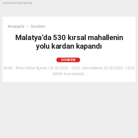
sorumlu tutulamaz.
Anasayfa
Gündem
Malatya’da 530 kırsal mahallenin
yolu kardan kapandı
GÜNDEM
(İHA) - İhlas Haber Ajansı | 02.02.2023 - 13:22, Güncelleme: 02.02.2023 - 13:23
6050+ kez okundu.
Malatya merkezde ve yüksek kesimlerde etkili olan
kar yağışından dolayı 530 mahallenin yolu ulaşıma
kapandı