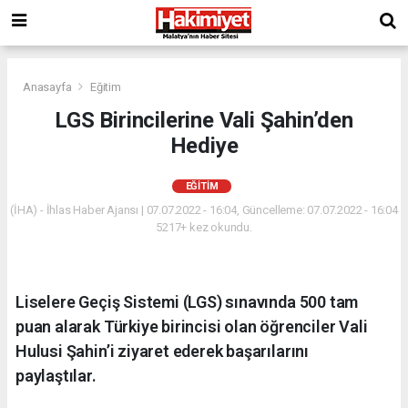
Anasayfa
Eğitim
LGS Birincilerine Vali Şahin’den
Hediye
EĞITIM
(İHA) - İhlas Haber Ajansı | 07.07.2022 - 16:04, Güncelleme: 07.07.2022 - 16:04
5217+ kez okundu.
Liselere Geçiş Sistemi (LGS) sınavında 500 tam
puan alarak Türkiye birincisi olan öğrenciler Vali
Hulusi Şahin’i ziyaret ederek başarılarını
paylaştılar.