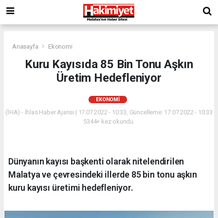
Anasayfa
Ekonomi
Kuru Kayısıda 85 Bin Tonu Aşkın
Üretim Hedefleniyor
EKONOMI
(İHA) - İhlas Haber Ajansı | 17.07.2022 - 10:33, Güncelleme: 17.07.2022 - 10:33
5344+ kez okundu.
Dünyanın kayısı başkenti olarak nitelendirilen
Malatya ve çevresindeki illerde 85 bin tonu aşkın
kuru kayısı üretimi hedefleniyor.