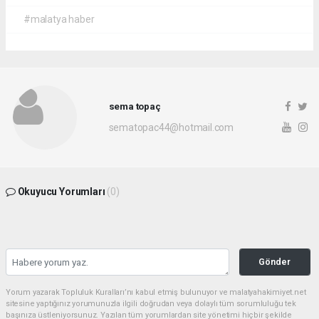
#malatya haber
sema topaç
sematopac44@hotmail.com
Okuyucu Yorumları
(0)
Gönder
Yorum yazarak Topluluk Kuralları’nı kabul etmiş bulunuyor ve malatyahakimiyet.net
sitesine yaptığınız yorumunuzla ilgili doğrudan veya dolaylı tüm sorumluluğu tek
başınıza üstleniyorsunuz. Yazılan tüm yorumlardan site yönetimi hiçbir şekilde