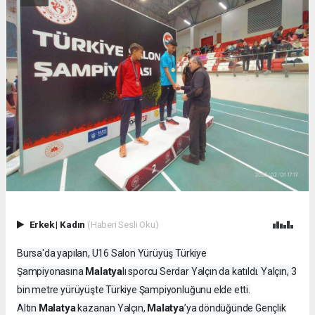
Erkek
|
Kadın
(Haberi Sesli Oku)
Bursa'da yapılan, U16 Salon Yürüyüş Türkiye
Malatya
Şampiyonasına
lı sporcu Serdar Yalçın da katıldı. Yalçın, 3
bin metre yürüyüşte Türkiye Şampiyonluğunu elde etti.
Malatya
Malatya
Altın
kazanan Yalçın,
’ya döndüğünde Gençlik