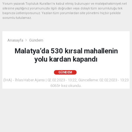
Yorum yazarak Topluluk Kuralları’nı kabul etmiş bulunuyor ve malatyahakimiyet.net
sitesine yaptığınız yorumunuzla ilgili doğrudan veya dolaylı tüm sorumluluğu tek
başınıza üstleniyorsunuz. Yazılan tüm yorumlardan site yönetimi hiçbir şekilde
sorumlu tutulamaz.
Anasayfa
Gündem
Malatya’da 530 kırsal mahallenin
yolu kardan kapandı
GÜNDEM
(İHA) - İhlas Haber Ajansı | 02.02.2023 - 13:22, Güncelleme: 02.02.2023 - 13:23
6065+ kez okundu.
Malatya merkezde ve yüksek kesimlerde etkili olan
kar yağışından dolayı 530 mahallenin yolu ulaşıma
kapandı