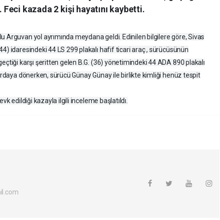
. Feci kazada 2 kişi hayatını kaybetti.
lu Arguvan yol ayrımında meydana geldi. Edinilen bilgilere göre, Sivas
4) idaresindeki 44 LS 299 plakalı hafif ticari araç , sürücüsünün
eçtiği karşı şeritten gelen B.G. (36) yönetimindeki 44 ADA 890 plakalı
hurdaya dönerken, sürücü Günay Günay ile birlikte kimliği henüz tespit
k edildiği kazayla ilgili inceleme başlatıldı.
l.com