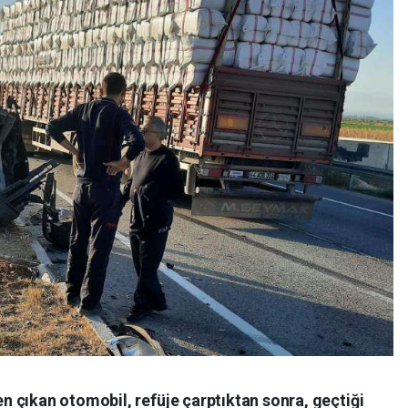
 çıkan otomobil, refüje çarptıktan sonra, geçtiği