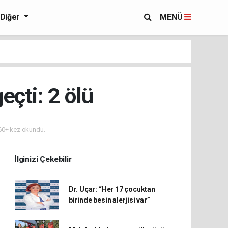
Diğer
MENÜ
eçti: 2 ölü
0+ kez okundu.
İlginizi Çekebilir
Dr. Uçar: “Her 17 çocuktan
birinde besin alerjisi var”