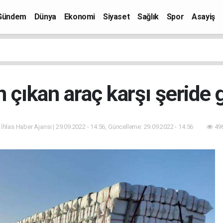
Gündem
Dünya
Ekonomi
Siyaset
Sağlık
Spor
Asayiş
 çıkan araç karşı şeride g
 İhlas Haber Ajansı | 29.09.2022 - 14:56, Güncelleme: 29.09.2022 - 14:56
496