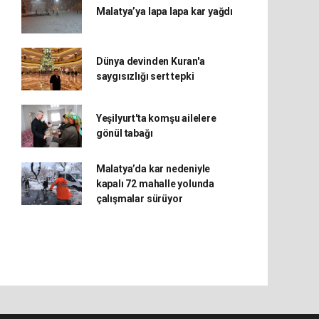
Malatya’ya lapa lapa kar yağdı
Dünya devinden Kuran'a
saygısızlığı sert tepki
Yeşilyurt'ta komşu ailelere
gönül tabağı
Malatya’da kar nedeniyle
kapalı 72 mahalle yolunda
çalışmalar sürüyor