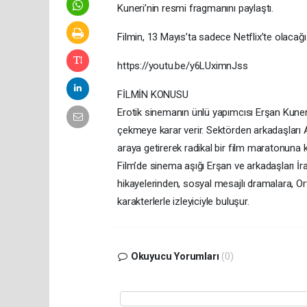
Kuneri’nin resmi fragmanını paylaştı.
Filmin, 13 Mayıs’ta sadece Netflix’te olacağı 
https://youtu.be/y6LUximnJss
FİLMİN KONUSU
Erotik sinemanın ünlü yapımcısı Erşan Kuneri
çekmeye karar verir. Sektörden arkadaşları A
araya getirerek radikal bir film maratonuna ko
Film’de sinema aşığı Erşan ve arkadaşları İ
hikayelerinden, sosyal mesajlı dramalara, Or
karakterlerle izleyiciyle buluşur.
Okuyucu Yorumları
(0)