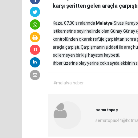
karşı şeritten gelen araçla çarpıştı
Malatya
Kaza, 07.00 sıralarında
-Sivas Karayo
istikametine seyir halinde olan Günay Günay (4
kontrolünden çıkarak refüje çarptıktan sonra g
araçla çarpıştı. Çarpışmanın şiddeti ile araç 
edilemeyen bir kişi hayatını kaybetti.
İhbar üzerine olay yerine çok sayıda ekibinin sev
#malatya haber
sema topaç
sematopac44@hotmai