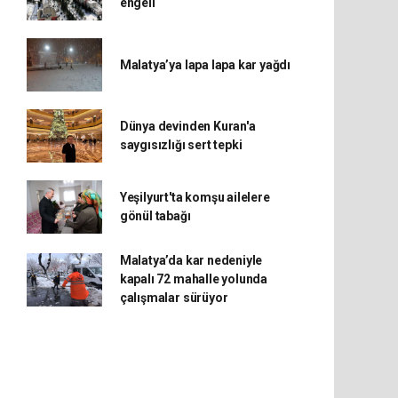
engeli
Malatya’ya lapa lapa kar yağdı
Dünya devinden Kuran'a
saygısızlığı sert tepki
Yeşilyurt'ta komşu ailelere
gönül tabağı
Malatya’da kar nedeniyle
kapalı 72 mahalle yolunda
çalışmalar sürüyor