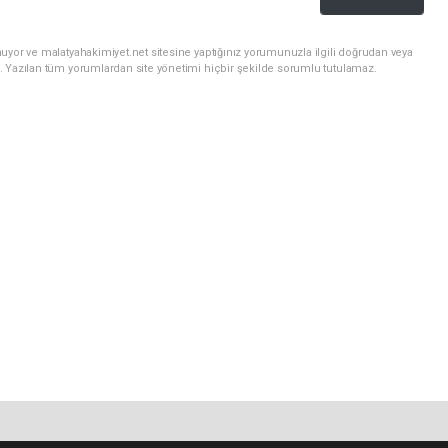
uyor ve malatyahakimiyet.net sitesine yaptığınız yorumunuzla ilgili doğrudan veya
. Yazılan tüm yorumlardan site yönetimi hiçbir şekilde sorumlu tutulamaz.