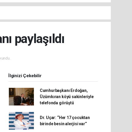
nı paylaşıldı
kundu.
İlginizi Çekebilir
Cumhurbaşkanı Erdoğan,
Üzümkıran köyü sakinleriyle
telefonda görüştü
Dr. Uçar: “Her 17 çocuktan
birinde besin alerjisi var”