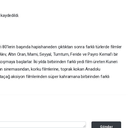
kaydedildi.
 80’lerin başında hapishaneden çıktıktan sonra farklı türlerde filmler
lev, Altın Oran, Mami, Seyyal, Tumtum, Feride ve Payro Kemal’i bir
şmaya başlarlar. İki yılda birbirinden farklı yedi film üreten Kuneri
ran sinemasından, korku filmlerine, toprak kokan Anadolu
taçağ aksiyon filmlerinden süper kahramana birbirinden farklı
Gönder