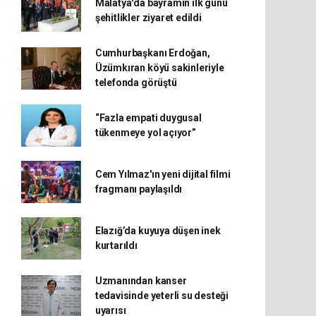
Malatya'da bayramın ilk günü
şehitlikler ziyaret edildi
Cumhurbaşkanı Erdoğan,
Üzümkıran köyü sakinleriyle
telefonda görüştü
“Fazla empati duygusal
tükenmeye yol açıyor”
Cem Yılmaz'ın yeni dijital filmi
fragmanı paylaşıldı
Elazığ’da kuyuya düşen inek
kurtarıldı
Uzmanından kanser
tedavisinde yeterli su desteği
uyarısı