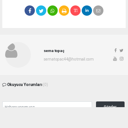
sema topaç
sematopac44@hotmail.com
Okuyucu Yorumları
(0)
Gönder
Yorum yazarak Topluluk Kuralları’nı kabul etmiş bulunuyor ve malatyahakimiyet.net
sitesine yaptığınız yorumunuzla ilgili doğrudan veya dolaylı tüm sorumluluğu tek