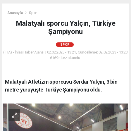
Anasayfa
Spor
Malatyalı sporcu Yalçın, Türkiye
Şampiyonu
SPOR
(İHA) - İhlas Haber Ajansı | 02.02.2023 - 13:21, Güncelleme: 02.02.2023 - 13:23
6169+ kez okundu.
Malatyalı Atletizm sporcusu Serdar Yalçın, 3 bin
metre yürüyüşte Türkiye Şampiyonu oldu.