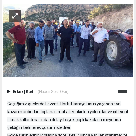
Erkek
|
Kadın
(Haberi Sesli Oku)
Geçtiğimiz günlerde Levent- Hartut karayolunun yaşanan son
kazanın ardından toplanan mahalle sakinleri yolun dar ve çift şerit
olarak kullanılmasından dolayı büyük çaplı kazaların meydana
geldiğini belirterek çözüm istediler.
Bölge sakinlerinin iddiasına göre, 1945 yılında yapılan stabilize yol