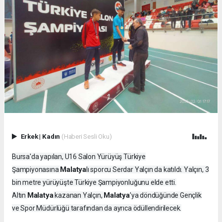
Erkek
|
Kadın
(Haberi Sesli Oku)
Bursa'da yapılan, U16 Salon Yürüyüş Türkiye
Malatya
Şampiyonasına
lı sporcu Serdar Yalçın da katıldı. Yalçın, 3
bin metre yürüyüşte Türkiye Şampiyonluğunu elde etti.
Malatya
Malatya
Altın
kazanan Yalçın,
’ya döndüğünde Gençlik
ve Spor Müdürlüğü tarafından da ayrıca ödüllendirilecek.