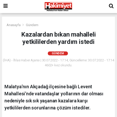
Anasayfa
Gündem
Kazalardan bıkan mahalleli
yetkililerden yardım istedi
GÜNDEM
(İHA) - İhlas Haber Ajansı | 30.07.2022 - 17:14, Güncelleme: 30.07.2022 - 17:14
4602+ kez okundu.
Malatya’nın Akçadağ ilçesine bağlı Levent
Mahallesi’nde vatandaşlar yollarının dar olması
nedeniyle sık sık yaşanan kazalara karşı
yetkililerden sorunlarına çözüm istediler.