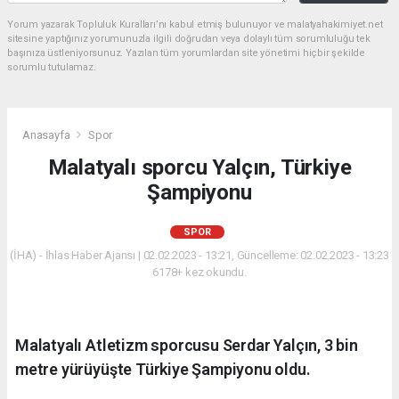
Yorum yazarak Topluluk Kuralları’nı kabul etmiş bulunuyor ve malatyahakimiyet.net
sitesine yaptığınız yorumunuzla ilgili doğrudan veya dolaylı tüm sorumluluğu tek
başınıza üstleniyorsunuz. Yazılan tüm yorumlardan site yönetimi hiçbir şekilde
sorumlu tutulamaz.
Anasayfa
Spor
Malatyalı sporcu Yalçın, Türkiye
Şampiyonu
SPOR
(İHA) - İhlas Haber Ajansı | 02.02.2023 - 13:21, Güncelleme: 02.02.2023 - 13:23
6178+ kez okundu.
Malatyalı Atletizm sporcusu Serdar Yalçın, 3 bin
metre yürüyüşte Türkiye Şampiyonu oldu.