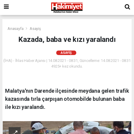
Anasayfa
Asayiş
Kazada, baba ve kızı yaralandı
ASAYIŞ
(İHA) - İhlas Haber Ajansı | 14.08.2021 - 08:31, Güncelleme: 14.08.2021 - 08:31
4925+ kez okundu.
Malatya'nın Darende ilçesinde meydana gelen trafik
kazasında tırla çarpışan otomobilde bulunan baba
ile kızı yaralandı.