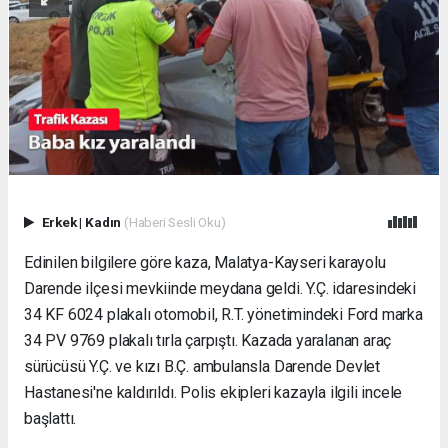
Erkek
|
Kadın
(Haberi Sesli Oku)
Edinilen bilgilere göre kaza, Malatya-Kayseri karayolu
Darende ilçesi mevkiinde meydana geldi. Y.Ç. idaresindeki
34 KF 6024 plakalı otomobil, R.T. yönetimindeki Ford marka
34 PV 9769 plakalı tırla çarpıştı. Kazada yaralanan araç
sürücüsü Y.Ç. ve kızı B.Ç. ambulansla Darende Devlet
Hastanesi'ne kaldırıldı. Polis ekipleri kazayla ilgili incele
başlattı.