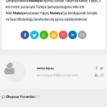
Malatya
Şampiyonasına
lı sporcu Serdar Yalçın da katıldı. Yalçın, 3
bin metre yürüyüşte Türkiye Şampiyonluğunu elde etti.
Malatya
Malatya
Altın
kazanan Yalçın,
’ya döndüğünde Gençlik
ve Spor Müdürlüğü tarafından da ayrıca ödüllendirilecek.
sema topaç
sematopac44@hotmail.com
Okuyucu Yorumları
(0)