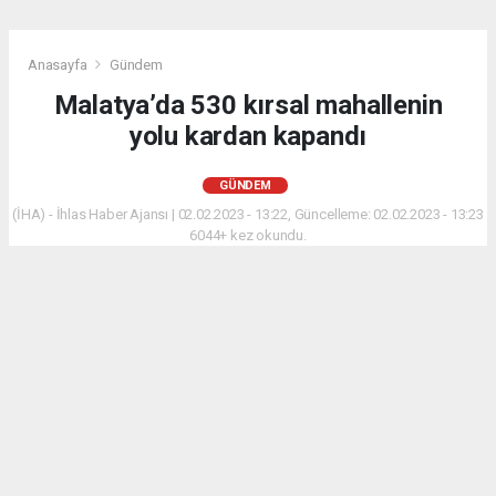
Anasayfa
Gündem
Malatya’da 530 kırsal mahallenin
yolu kardan kapandı
GÜNDEM
(İHA) - İhlas Haber Ajansı | 02.02.2023 - 13:22, Güncelleme: 02.02.2023 - 13:23
6044+ kez okundu.
Malatya merkezde ve yüksek kesimlerde etkili olan
kar yağışından dolayı 530 mahallenin yolu ulaşıma
kapandı