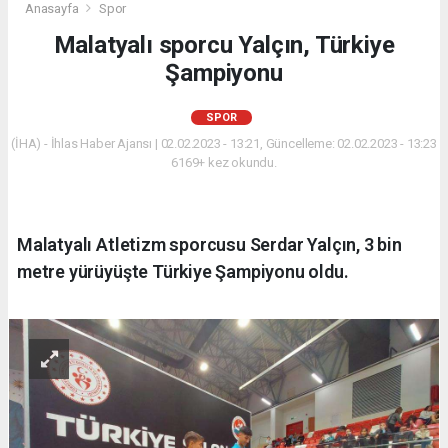
Anasayfa
Spor
Malatyalı sporcu Yalçın, Türkiye
Şampiyonu
SPOR
(İHA) - İhlas Haber Ajansı | 02.02.2023 - 13:21, Güncelleme: 02.02.2023 - 13:23
6169+ kez okundu.
Malatyalı Atletizm sporcusu Serdar Yalçın, 3 bin
metre yürüyüşte Türkiye Şampiyonu oldu.