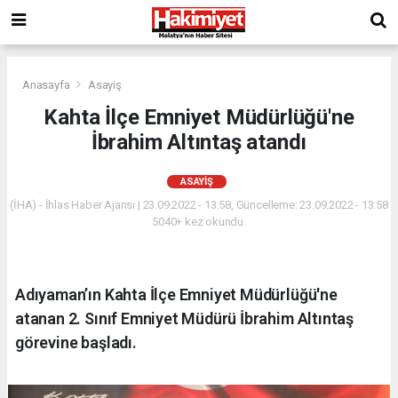
Anasayfa
Asayiş
Kahta İlçe Emniyet Müdürlüğü'ne
İbrahim Altıntaş atandı
ASAYIŞ
(İHA) - İhlas Haber Ajansı | 23.09.2022 - 13:58, Güncelleme: 23.09.2022 - 13:58
5040+ kez okundu.
Adıyaman’ın Kahta İlçe Emniyet Müdürlüğü'ne
atanan 2. Sınıf Emniyet Müdürü İbrahim Altıntaş
görevine başladı.