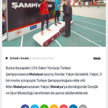
Erkek
|
Kadın
(Haberi Sesli Oku)
Bursa'da yapılan, U16 Salon Yürüyüş Türkiye
Malatya
Şampiyonasına
lı sporcu Serdar Yalçın da katıldı. Yalçın, 3
bin metre yürüyüşte Türkiye Şampiyonluğunu elde etti.
Malatya
Malatya
Altın
kazanan Yalçın,
’ya döndüğünde Gençlik
ve Spor Müdürlüğü tarafından da ayrıca ödüllendirilecek.