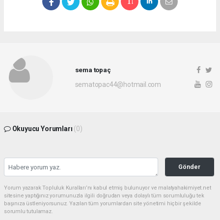
sema topaç
sematopac44@hotmail.com
Okuyucu Yorumları
(0)
Gönder
Yorum yazarak Topluluk Kuralları’nı kabul etmiş bulunuyor ve malatyahakimiyet.net
sitesine yaptığınız yorumunuzla ilgili doğrudan veya dolaylı tüm sorumluluğu tek
başınıza üstleniyorsunuz. Yazılan tüm yorumlardan site yönetimi hiçbir şekilde
sorumlu tutulamaz.