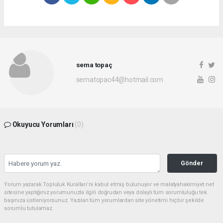
sema topaç
sematopac44@hotmail.com
Okuyucu Yorumları
(0)
Gönder
Yorum yazarak Topluluk Kuralları’nı kabul etmiş bulunuyor ve malatyahakimiyet.net
sitesine yaptığınız yorumunuzla ilgili doğrudan veya dolaylı tüm sorumluluğu tek
başınıza üstleniyorsunuz. Yazılan tüm yorumlardan site yönetimi hiçbir şekilde
sorumlu tutulamaz.