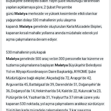
Büyükşehir Belediyesi Basın Yayın Şube Müdürlüğü tarafından
yapılan açıklamaya göre, 2 Şubat Perşembe
Malatya
günü
merkezde ve yüksek kesimlerde etkili olan kar
yağışından dolayı 530 mahallenin yolu ulaşıma
Malatya
kapandı.
genelinde oluşturulan Karla Mücadele Ekipleri,
kapanan kırsal mahalle yollarına anında müdahale ederek yol
açma çalışmalarına devam ediyor.
530 mahallenin yolu kapalı
Malatya
genelinde 500 araç ve bin 300 personelle kar küreme ve
Malatya
tuzlama çalışmalarına başlayan
Büyükşehir Belediyesi
Yol ve Altyapı Koordinasyon Daire Başkanlığı, AYKOME Şube
Müdürlüğüne bağlı ekipler; Akçadağ’da 72, Arapgir’de 42,
Arguvan’da 45, Battalgazi’de 39, Darende’de 51, Doğanşehir’de
36, Doğanyol’da 14, Hekimhan’da 54, Kale’de 22, Kuluncak’ta 23,
Pütürge’de 64, Yazıhan’da 31, Yeşilyurt’ta 37 olmak üzere yolu
kapanan 530 noktada, yol açma çalışmalarını aralıksız sürdürüyor.
Yürütülen karla mücadele çalışmalarında, 3 kar savurma