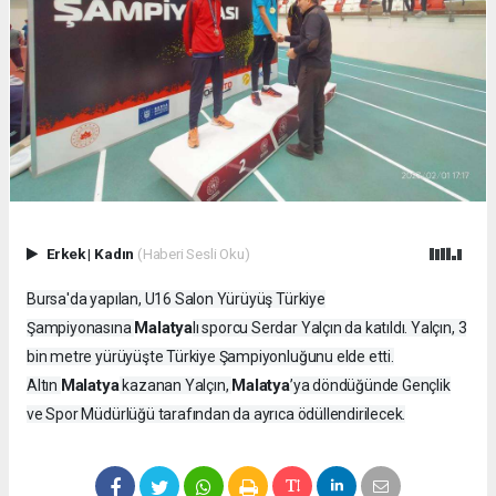
Erkek
|
Kadın
(Haberi Sesli Oku)
Bursa'da yapılan, U16 Salon Yürüyüş Türkiye
Malatya
Şampiyonasına
lı sporcu Serdar Yalçın da katıldı. Yalçın, 3
bin metre yürüyüşte Türkiye Şampiyonluğunu elde etti.
Malatya
Malatya
Altın
kazanan Yalçın,
’ya döndüğünde Gençlik
ve Spor Müdürlüğü tarafından da ayrıca ödüllendirilecek.