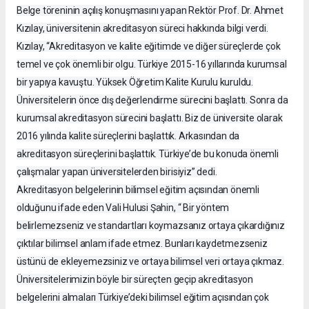
Belge töreninin açılış konuşmasını yapan Rektör Prof. Dr. Ahmet
Kızılay, üniversitenin akreditasyon süreci hakkında bilgi verdi.
Kızılay, “Akreditasyon ve kalite eğitimde ve diğer süreçlerde çok
temel ve çok önemli bir olgu. Türkiye 2015-16 yıllarında kurumsal
bir yapıya kavuştu. Yüksek Öğretim Kalite Kurulu kuruldu.
Üniversitelerin önce dış değerlendirme sürecini başlattı. Sonra da
kurumsal akreditasyon sürecini başlattı. Biz de üniversite olarak
2016 yılında kalite süreçlerini başlattık. Arkasından da
akreditasyon süreçlerini başlattık. Türkiye’de bu konuda önemli
çalışmalar yapan üniversitelerden birisiyiz” dedi.
Akreditasyon belgelerinin bilimsel eğitim açısından önemli
olduğunu ifade eden Vali Hulusi Şahin, “ Bir yöntem
belirlemezseniz ve standartları koymazsanız ortaya çıkardığınız
çıktılar bilimsel anlam ifade etmez. Bunları kaydetmezseniz
üstünü de ekleyemezsiniz ve ortaya bilimsel veri ortaya çıkmaz.
Üniversitelerimizin böyle bir süreçten geçip akreditasyon
belgelerini almaları Türkiye’deki bilimsel eğitim açısından çok