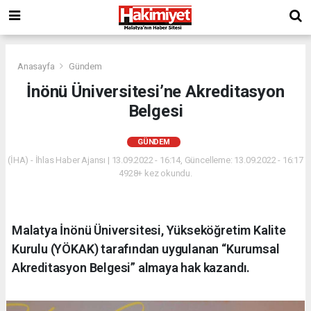
Anasayfa
Gündem
İnönü Üniversitesi’ne Akreditasyon
Belgesi
GÜNDEM
(İHA) - İhlas Haber Ajansı | 13.09.2022 - 16:14, Güncelleme: 13.09.2022 - 16:17
4928+ kez okundu.
Malatya İnönü Üniversitesi, Yükseköğretim Kalite
Kurulu (YÖKAK) tarafından uygulanan “Kurumsal
Akreditasyon Belgesi” almaya hak kazandı.