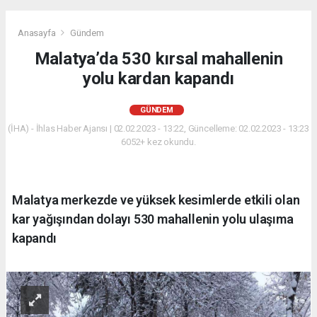
Anasayfa
Gündem
Malatya’da 530 kırsal mahallenin
yolu kardan kapandı
GÜNDEM
(İHA) - İhlas Haber Ajansı | 02.02.2023 - 13:22, Güncelleme: 02.02.2023 - 13:23
6052+ kez okundu.
Malatya merkezde ve yüksek kesimlerde etkili olan
kar yağışından dolayı 530 mahallenin yolu ulaşıma
kapandı