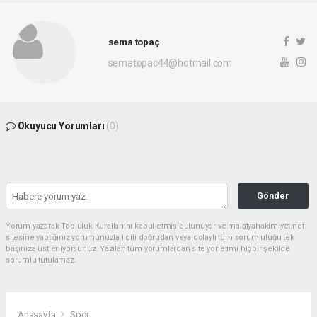
sema topaç
sematopac44@hotmail.com
Okuyucu Yorumları
(0)
Gönder
Yorum yazarak Topluluk Kuralları’nı kabul etmiş bulunuyor ve malatyahakimiyet.net
sitesine yaptığınız yorumunuzla ilgili doğrudan veya dolaylı tüm sorumluluğu tek
başınıza üstleniyorsunuz. Yazılan tüm yorumlardan site yönetimi hiçbir şekilde
sorumlu tutulamaz.
Anasayfa
Spor