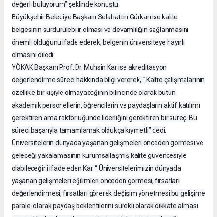
değerli buluyorum” şeklinde konuştu.
Büyükşehir Belediye Başkanı Selahattin Gürkan ise kalite
belgesinin sürdürülebilir olması ve devamlılığın sağlanmasını
önemli olduğunu ifade ederek, belgenin üniversiteye hayırlı
olmasını diledi.
YÖKAK Başkanı Prof. Dr. Muhsin Kar ise akreditasyon
değerlendirme süreci hakkında bilgi vererek, “ Kalite çalışmalarının
özellikle bir kişiyle olmayacağının bilincinde olarak bütün
akademik personellerin, öğrencilerin ve paydaşların aktif katılımı
gerektiren ama rektörlüğünde liderliğini gerektiren bir süreç. Bu
süreci başarıyla tamamlamak oldukça kıymetli” dedi.
Üniversitelerin dünyada yaşanan gelişmeleri önceden görmesi ve
geleceği yakalamasının kurumsallaşmış kalite güvencesiyle
olabileceğini ifade eden Kar, “ Üniversitelerimizin dünyada
yaşanan gelişmeleri eğilimleri önceden görmesi, fırsatları
değerlendirmesi, fırsatları görerek değişim yönetmesi bu gelişime
paralel olarak paydaş beklentilerini sürekli olarak dikkate alması