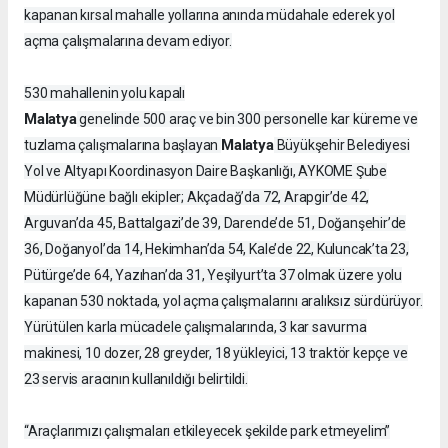
kapanan kırsal mahalle yollarına anında müdahale ederek yol
açma çalışmalarına devam ediyor.
530 mahallenin yolu kapalı
Malatya
genelinde 500 araç ve bin 300 personelle kar küreme ve
Malatya
tuzlama çalışmalarına başlayan
Büyükşehir Belediyesi
Yol ve Altyapı Koordinasyon Daire Başkanlığı, AYKOME Şube
Müdürlüğüne bağlı ekipler; Akçadağ’da 72, Arapgir’de 42,
Arguvan’da 45, Battalgazi’de 39, Darende’de 51, Doğanşehir’de
36, Doğanyol’da 14, Hekimhan’da 54, Kale’de 22, Kuluncak’ta 23,
Pütürge’de 64, Yazıhan’da 31, Yeşilyurt’ta 37 olmak üzere yolu
kapanan 530 noktada, yol açma çalışmalarını aralıksız sürdürüyor.
Yürütülen karla mücadele çalışmalarında, 3 kar savurma
makinesi, 10 dozer, 28 greyder, 18 yükleyici, 13 traktör kepçe ve
23 servis aracının kullanıldığı belirtildi.
“Araçlarımızı çalışmaları etkileyecek şekilde park etmeyelim”