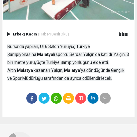
Erkek
|
Kadın
(Haberi Sesli Oku)
Bursa'da yapılan, U16 Salon Yürüyüş Türkiye
Malatya
Şampiyonasına
lı sporcu Serdar Yalçın da katıldı. Yalçın, 3
bin metre yürüyüşte Türkiye Şampiyonluğunu elde etti.
Malatya
Malatya
Altın
kazanan Yalçın,
’ya döndüğünde Gençlik
ve Spor Müdürlüğü tarafından da ayrıca ödüllendirilecek.