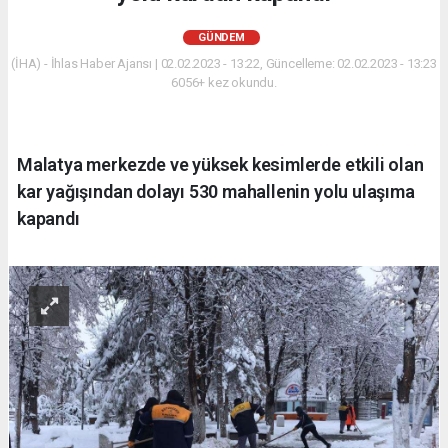
GÜNDEM
(İHA) - İhlas Haber Ajansı | 02.02.2023 - 13:22, Güncelleme: 02.02.2023 - 13:23
6056+ kez okundu.
Malatya merkezde ve yüksek kesimlerde etkili olan
kar yağışından dolayı 530 mahallenin yolu ulaşıma
kapandı