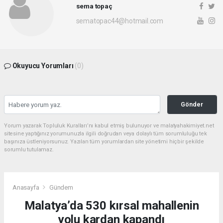
sema topaç
sematopac44@hotmail.com
Okuyucu Yorumları
(0)
Gönder
Yorum yazarak Topluluk Kuralları’nı kabul etmiş bulunuyor ve malatyahakimiyet.net
sitesine yaptığınız yorumunuzla ilgili doğrudan veya dolaylı tüm sorumluluğu tek
başınıza üstleniyorsunuz. Yazılan tüm yorumlardan site yönetimi hiçbir şekilde
sorumlu tutulamaz.
Anasayfa
Gündem
Malatya’da 530 kırsal mahallenin
yolu kardan kapandı