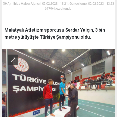
(İHA) - İhlas Haber Ajansı | 02.02.2023 - 13:21, Güncelleme: 02.02.2023 - 13:23
6179+ kez okundu.
Malatyalı Atletizm sporcusu Serdar Yalçın, 3 bin
metre yürüyüşte Türkiye Şampiyonu oldu.