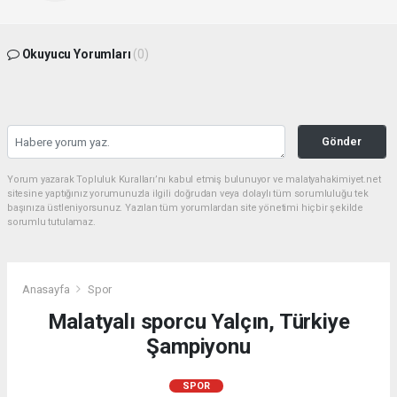
Okuyucu Yorumları
(0)
Gönder
Yorum yazarak Topluluk Kuralları’nı kabul etmiş bulunuyor ve malatyahakimiyet.net
sitesine yaptığınız yorumunuzla ilgili doğrudan veya dolaylı tüm sorumluluğu tek
başınıza üstleniyorsunuz. Yazılan tüm yorumlardan site yönetimi hiçbir şekilde
sorumlu tutulamaz.
Anasayfa
Spor
Malatyalı sporcu Yalçın, Türkiye
Şampiyonu
SPOR