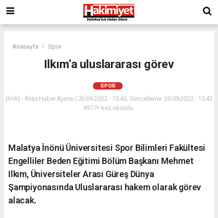
Anasayfa
Spor
Ilkım’a uluslararası görev
SPOR
(İHA) - İhlas Haber Ajansı | 20.09.2022 - 15:40, Güncelleme: 20.09.2022 - 15:42
4977+ kez okundu.
Malatya İnönü Üniversitesi Spor Bilimleri Fakültesi
Engelliler Beden Eğitimi Bölüm Başkanı Mehmet
Ilkım, Üniversiteler Arası Güreş Dünya
Şampiyonasında Uluslararası hakem olarak görev
alacak.