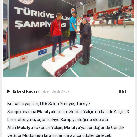
Erkek
|
Kadın
(Haberi Sesli Oku)
Bursa'da yapılan, U16 Salon Yürüyüş Türkiye
Malatya
Şampiyonasına
lı sporcu Serdar Yalçın da katıldı. Yalçın, 3
bin metre yürüyüşte Türkiye Şampiyonluğunu elde etti.
Malatya
Malatya
Altın
kazanan Yalçın,
’ya döndüğünde Gençlik
ve Spor Müdürlüğü tarafından da ayrıca ödüllendirilecek.