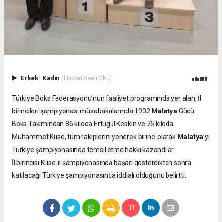
Erkek
|
Kadın
(Haberi Sesli Oku)
Türkiye Boks Federasyonu’nun faaliyet programında yer alan, İl
Malatya
birincileri şampiyonası müsabakalarında 1932
Gücü
Boks Takımından 86 kiloda Ertugul Keskin ve 75 kiloda
Malatya
Muhammet Kuse, tüm rakiplerini yenerek birinci olarak
’yı
Türkiye şampiyonasında temsil etme hakkı kazandılar.
İl birincisi Kuse, il şampiyonasında başarı gösterdikten sonra
katılacağı Türkiye şampiyonasında iddialı olduğunu belirtti.