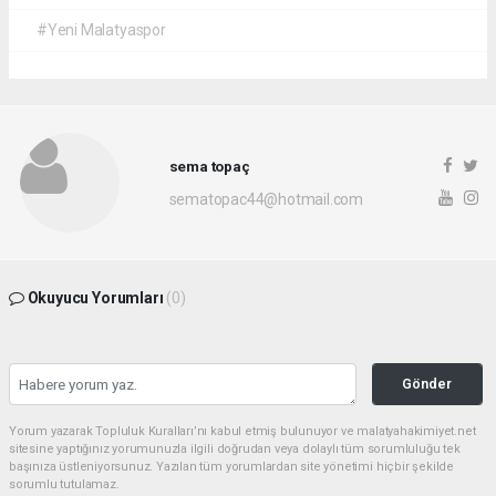
#Yeni Malatyaspor
sema topaç
sematopac44@hotmail.com
Okuyucu Yorumları
(0)
Gönder
Yorum yazarak Topluluk Kuralları’nı kabul etmiş bulunuyor ve malatyahakimiyet.net
sitesine yaptığınız yorumunuzla ilgili doğrudan veya dolaylı tüm sorumluluğu tek
başınıza üstleniyorsunuz. Yazılan tüm yorumlardan site yönetimi hiçbir şekilde
sorumlu tutulamaz.