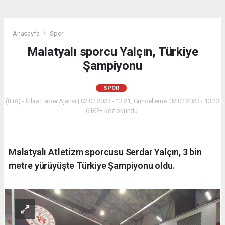
Anasayfa
Spor
Malatyalı sporcu Yalçın, Türkiye
Şampiyonu
SPOR
(İHA) - İhlas Haber Ajansı | 02.02.2023 - 13:21, Güncelleme: 02.02.2023 - 13:23
6162+ kez okundu.
Malatyalı Atletizm sporcusu Serdar Yalçın, 3 bin
metre yürüyüşte Türkiye Şampiyonu oldu.