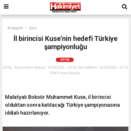
Anasayfa
Spor
İl birincisi Kuse’nin hedefi Türkiye
şampiyonluğu
SPOR
(İHA) - İhlas Haber Ajansı | 19.09.2022 - 15:15, Güncelleme: 19.09.2022 - 15:15
5047+ kez okundu.
Malatyalı Boksör Muhammet Kuse, il birincisi
olduktan sonra katılacağı Türkiye şampiyonasına
iddialı hazırlanıyor.