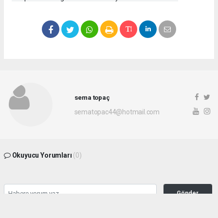
sema topaç
sematopac44@hotmail.com
Okuyucu Yorumları
(0)
Gönder
Yorum yazarak Topluluk Kuralları’nı kabul etmiş bulunuyor ve malatyahakimiyet.net