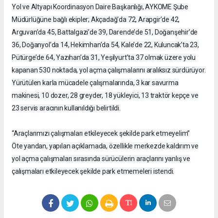
Yol ve Altyapı Koordinasyon Daire Başkanlığı, AYKOME Şube
Müdürlüğüne bağlı ekipler; Akçadağ’da 72, Arapgir’de 42,
Arguvan’da 45, Battalgazi’de 39, Darende’de 51, Doğanşehir’de
36, Doğanyol’da 14, Hekimhan’da 54, Kale’de 22, Kuluncak’ta 23,
Pütürge’de 64, Yazıhan’da 31, Yeşilyurt’ta 37 olmak üzere yolu
kapanan 530 noktada, yol açma çalışmalarını aralıksız sürdürüyor.
Yürütülen karla mücadele çalışmalarında, 3 kar savurma
makinesi, 10 dozer, 28 greyder, 18 yükleyici, 13 traktör kepçe ve
23 servis aracının kullanıldığı belirtildi.
“Araçlarımızı çalışmaları etkileyecek şekilde park etmeyelim”
Öte yandan, yapılan açıklamada, özellikle merkezde kaldırım ve
yol açma çalışmaları sırasında sürücülerin araçlarını yanlış ve
çalışmaları etkileyecek şekilde park etmemeleri istendi.