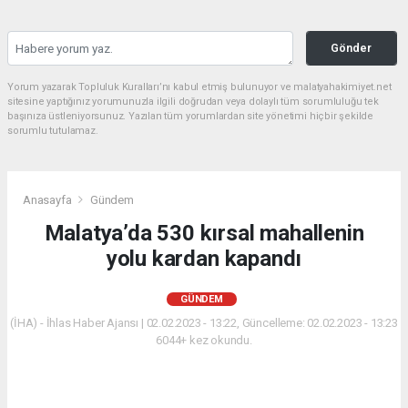
Gönder
Yorum yazarak Topluluk Kuralları’nı kabul etmiş bulunuyor ve malatyahakimiyet.net
sitesine yaptığınız yorumunuzla ilgili doğrudan veya dolaylı tüm sorumluluğu tek
başınıza üstleniyorsunuz. Yazılan tüm yorumlardan site yönetimi hiçbir şekilde
sorumlu tutulamaz.
Anasayfa
Gündem
Malatya’da 530 kırsal mahallenin
yolu kardan kapandı
GÜNDEM
(İHA) - İhlas Haber Ajansı | 02.02.2023 - 13:22, Güncelleme: 02.02.2023 - 13:23
6044+ kez okundu.