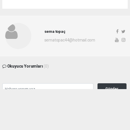
sema topaç
sematopac44@hotmail.com
Okuyucu Yorumları
(0)
Gönder
Yorum yazarak Topluluk Kuralları’nı kabul etmiş bulunuyor ve malatyahakimiyet.net
sitesine yaptığınız yorumunuzla ilgili doğrudan veya dolaylı tüm sorumluluğu tek
başınıza üstleniyorsunuz. Yazılan tüm yorumlardan site yönetimi hiçbir şekilde
sorumlu tutulamaz.