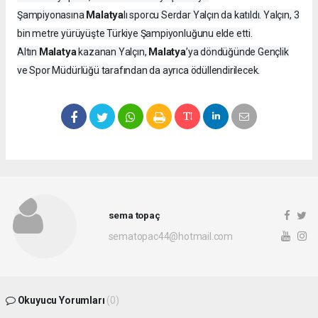
Malatya
Şampiyonasına
lı sporcu Serdar Yalçın da katıldı. Yalçın, 3
bin metre yürüyüşte Türkiye Şampiyonluğunu elde etti.
Malatya
Malatya
Altın
kazanan Yalçın,
’ya döndüğünde Gençlik
ve Spor Müdürlüğü tarafından da ayrıca ödüllendirilecek.
sema topaç
sematopac44@hotmail.com
Okuyucu Yorumları
(0)