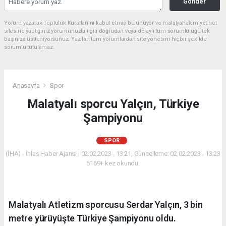
Gönder
Yorum yazarak Topluluk Kuralları’nı kabul etmiş bulunuyor ve malatyahakimiyet.net
sitesine yaptığınız yorumunuzla ilgili doğrudan veya dolaylı tüm sorumluluğu tek
başınıza üstleniyorsunuz. Yazılan tüm yorumlardan site yönetimi hiçbir şekilde
sorumlu tutulamaz.
Anasayfa
Spor
Malatyalı sporcu Yalçın, Türkiye
Şampiyonu
SPOR
(İHA) - İhlas Haber Ajansı | 02.02.2023 - 13:21, Güncelleme: 02.02.2023 - 13:23
6169+ kez okundu.
Malatyalı Atletizm sporcusu Serdar Yalçın, 3 bin
metre yürüyüşte Türkiye Şampiyonu oldu.