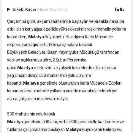
Erkek
|
Kadın
(Haberi Sesli Oku)
Çarşamba günü akşam saatlerinde başlayan ve kırsalda daha da
etkili olan kar yağışı, özellikle yüksek kesimlerdeki mahalle yollarını
Malatya
kapatırken,
Büyükşehir Belediyesi Karla Mücadele
ekipleri, kar yağışı ile birlikte çalışmalara başladı.
Büyükşehir Belediyesi Basın Yayın Şube Müdürlüğü tarafından
yapılan açıklamaya göre, 2 Şubat Perşembe
Malatya
günü
merkezde ve yüksek kesimlerde etkili olan kar
yağışından dolayı 530 mahallenin yolu ulaşıma
Malatya
kapandı.
genelinde oluşturulan Karla Mücadele Ekipleri,
kapanan kırsal mahalle yollarına anında müdahale ederek yol
açma çalışmalarına devam ediyor.
530 mahallenin yolu kapalı
Malatya
genelinde 500 araç ve bin 300 personelle kar küreme ve
Malatya
tuzlama çalışmalarına başlayan
Büyükşehir Belediyesi