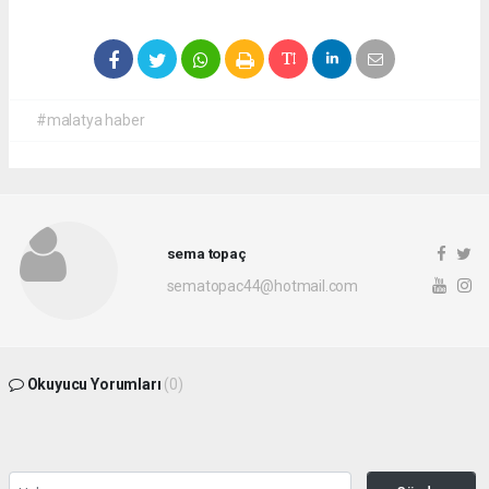
#malatya haber
sema topaç
sematopac44@hotmail.com
Okuyucu Yorumları
(0)