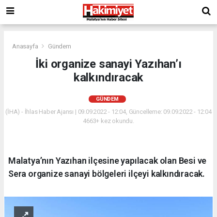
Anasayfa
Gündem
İki organize sanayi Yazıhan’ı
kalkındıracak
GÜNDEM
(İHA) - İhlas Haber Ajansı | 09.09.2022 - 12:04, Güncelleme: 09.09.2022 - 12:04
4663+ kez okundu.
Malatya’nın Yazıhan ilçesine yapılacak olan Besi ve
Sera organize sanayi bölgeleri ilçeyi kalkındıracak.