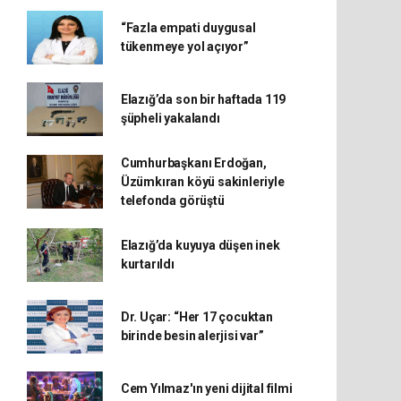
“Fazla empati duygusal
tükenmeye yol açıyor”
Elazığ’da son bir haftada 119
şüpheli yakalandı
Cumhurbaşkanı Erdoğan,
Üzümkıran köyü sakinleriyle
telefonda görüştü
Elazığ’da kuyuya düşen inek
kurtarıldı
Dr. Uçar: “Her 17 çocuktan
birinde besin alerjisi var”
Cem Yılmaz'ın yeni dijital filmi