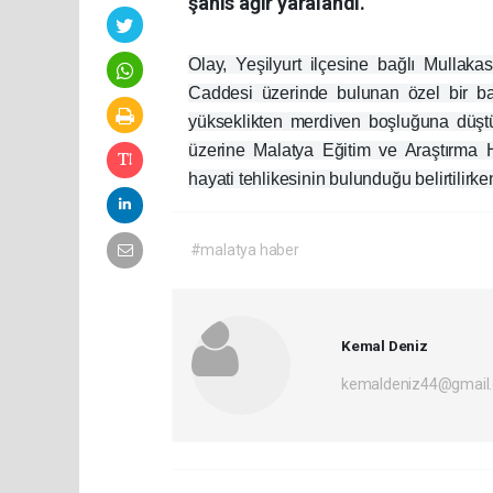
şahıs ağır yaralandı.
Olay, Yeşilyurt ilçesine bağlı Mullak
Caddesi üzerinde bulunan özel bir ba
yükseklikten merdiven boşluğuna düştü
üzerine Malatya Eğitim ve Araştırma Ha
hayati tehlikesinin bulunduğu belirtilirken
#malatya haber
Kemal Deniz
kemaldeniz44@gmail