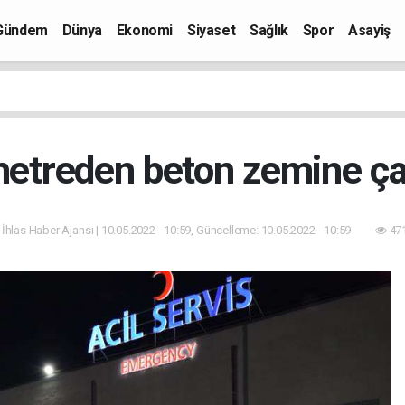
Gündem
Dünya
Ekonomi
Siyaset
Sağlık
Spor
Asayiş
metreden beton zemine ça
 İhlas Haber Ajansı | 10.05.2022 - 10:59, Güncelleme: 10.05.2022 - 10:59
471