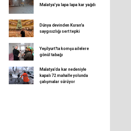
Malatya’ya lapa lapa kar yağdı
Dünya devinden Kuran'a
saygısızlığı sert tepki
Yeşilyurt'ta komşu ailelere
gönül tabağı
Malatya’da kar nedeniyle
kapalı 72 mahalle yolunda
çalışmalar sürüyor