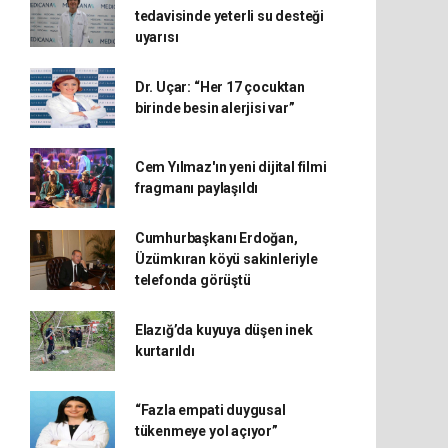
tedavisinde yeterli su desteği
uyarısı
Dr. Uçar: “Her 17 çocuktan
birinde besin alerjisi var”
Cem Yılmaz'ın yeni dijital filmi
fragmanı paylaşıldı
Cumhurbaşkanı Erdoğan,
Üzümkıran köyü sakinleriyle
telefonda görüştü
Elazığ’da kuyuya düşen inek
kurtarıldı
“Fazla empati duygusal
tükenmeye yol açıyor”