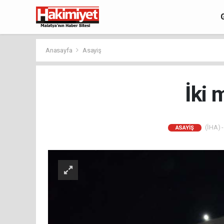
Anasayfa
Asayiş
İki 
(İHA) -
ASAYIŞ