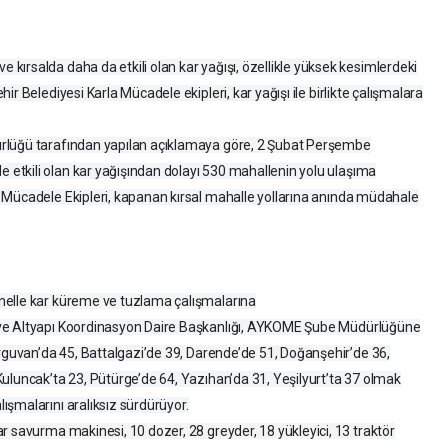
ırsalda daha da etkili olan kar yağışı, özellikle yüksek kesimlerdeki
ir Belediyesi Karla Mücadele ekipleri, kar yağışı ile birlikte çalışmalara
rlüğü tarafından yapılan açıklamaya göre, 2 Şubat Perşembe
etkili olan kar yağışından dolayı 530 mahallenin yolu ulaşıma
 Mücadele Ekipleri, kapanan kırsal mahalle yollarına anında müdahale
nelle kar küreme ve tuzlama çalışmalarına
 ve Altyapı Koordinasyon Daire Başkanlığı, AYKOME Şube Müdürlüğüne
Arguvan’da 45, Battalgazi’de 39, Darende’de 51, Doğanşehir’de 36,
uluncak’ta 23, Pütürge’de 64, Yazıhan’da 31, Yeşilyurt’ta 37 olmak
şmalarını aralıksız sürdürüyor.
r savurma makinesi, 10 dozer, 28 greyder, 18 yükleyici, 13 traktör