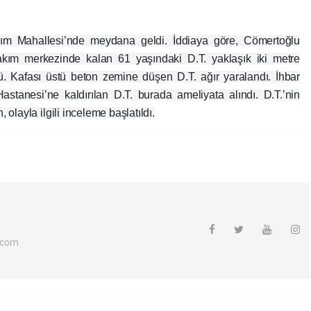
asım Mahallesi’nde meydana geldi. İddiaya göre, Cömertoğlu
kım merkezinde kalan 61 yaşındaki D.T. yaklaşık iki metre
. Kafası üstü beton zemine düşen D.T. ağır yaralandı. İhbar
stanesi’ne kaldırılan D.T. burada ameliyata alındı. D.T.’nin
, olayla ilgili inceleme başlatıldı.
.com