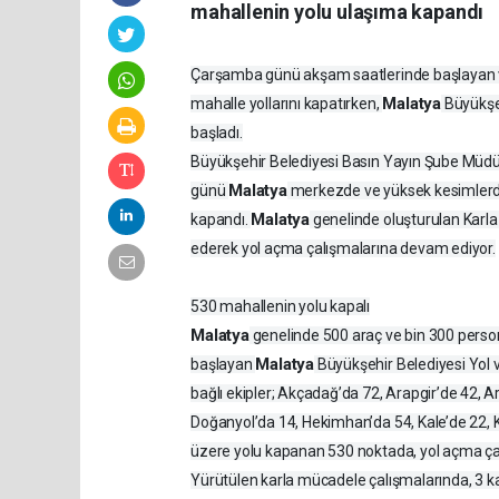
mahallenin yolu ulaşıma kapandı
Çarşamba günü akşam saatlerinde başlayan ve k
Malatya
mahalle yollarını kapatırken,
Büyükşeh
başladı.
Büyükşehir Belediyesi Basın Yayın Şube Müdü
Malatya
günü
merkezde ve yüksek kesimlerde 
Malatya
kapandı.
genelinde oluşturulan Karla
ederek yol açma çalışmalarına devam ediyor.
530 mahallenin yolu kapalı
Malatya
genelinde 500 araç ve bin 300 perso
Malatya
başlayan
Büyükşehir Belediyesi Yol
bağlı ekipler; Akçadağ’da 72, Arapgir’de 42, 
Doğanyol’da 14, Hekimhan’da 54, Kale’de 22, K
üzere yolu kapanan 530 noktada, yol açma çalı
Yürütülen karla mücadele çalışmalarında, 3 ka