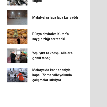
engeli
Malatya’ya lapa lapa kar yağdı
Dünya devinden Kuran'a
saygısızlığı sert tepki
Yeşilyurt'ta komşu ailelere
gönül tabağı
Malatya’da kar nedeniyle
kapalı 72 mahalle yolunda
çalışmalar sürüyor