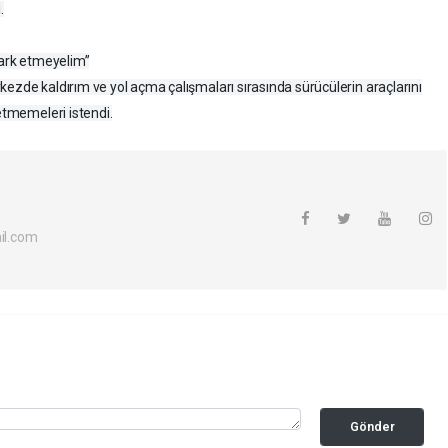
.
park etmeyelim”
kezde kaldırım ve yol açma çalışmaları sırasında sürücülerin araçlarını
 etmemeleri istendi.
l.com
Gönder