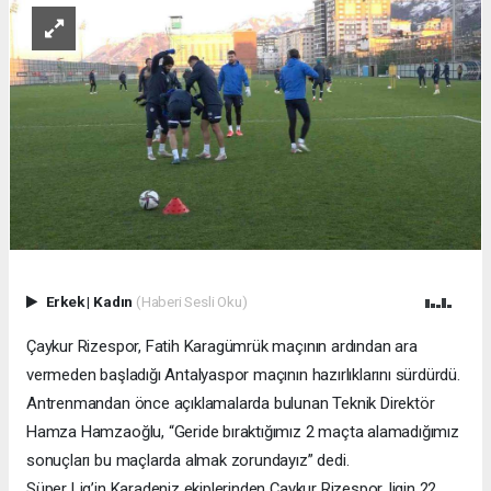
Erkek
|
Kadın
(Haberi Sesli Oku)
Çaykur Rizespor, Fatih Karagümrük maçının ardından ara
vermeden başladığı Antalyaspor maçının hazırlıklarını sürdürdü.
Antrenmandan önce açıklamalarda bulunan Teknik Direktör
Hamza Hamzaoğlu, “Geride bıraktığımız 2 maçta alamadığımız
sonuçları bu maçlarda almak zorundayız” dedi.
Süper Lig’in Karadeniz ekiplerinden Çaykur Rizespor, ligin 22.