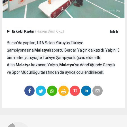
Erkek
|
Kadın
(Haberi Sesli Oku)
Bursa'da yapılan, U16 Salon Yürüyüş Türkiye
Malatya
Şampiyonasına
lı sporcu Serdar Yalçın da katıldı. Yalçın, 3
bin metre yürüyüşte Türkiye Şampiyonluğunu elde etti.
Malatya
Malatya
Altın
kazanan Yalçın,
’ya döndüğünde Gençlik
ve Spor Müdürlüğü tarafından da ayrıca ödüllendirilecek.