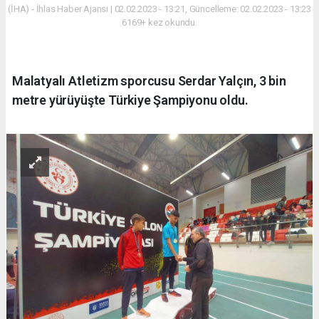
(İHA) - İhlas Haber Ajansı | 02.02.2023 - 13:21, Güncelleme: 02.02.2023 - 13:23
6169+ kez okundu.
Malatyalı Atletizm sporcusu Serdar Yalçın, 3 bin
metre yürüyüşte Türkiye Şampiyonu oldu.