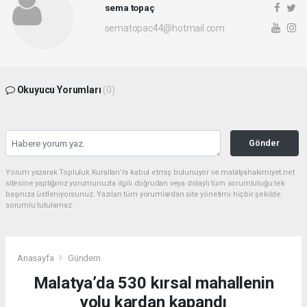
sema topaç
sematopac44@hotmail.com
Okuyucu Yorumları
(0)
Gönder
Yorum yazarak Topluluk Kuralları’nı kabul etmiş bulunuyor ve malatyahakimiyet.net
sitesine yaptığınız yorumunuzla ilgili doğrudan veya dolaylı tüm sorumluluğu tek
başınıza üstleniyorsunuz. Yazılan tüm yorumlardan site yönetimi hiçbir şekilde
sorumlu tutulamaz.
Anasayfa
Gündem
Malatya’da 530 kırsal mahallenin
yolu kardan kapandı