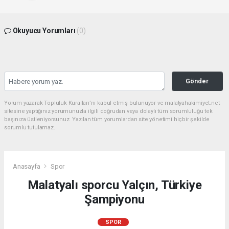
Okuyucu Yorumları
(0)
Gönder
Yorum yazarak Topluluk Kuralları’nı kabul etmiş bulunuyor ve malatyahakimiyet.net
sitesine yaptığınız yorumunuzla ilgili doğrudan veya dolaylı tüm sorumluluğu tek
başınıza üstleniyorsunuz. Yazılan tüm yorumlardan site yönetimi hiçbir şekilde
sorumlu tutulamaz.
Anasayfa
Spor
Malatyalı sporcu Yalçın, Türkiye
Şampiyonu
SPOR