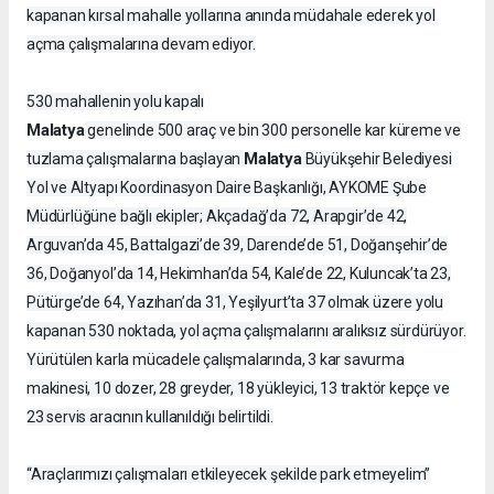
kapanan kırsal mahalle yollarına anında müdahale ederek yol
açma çalışmalarına devam ediyor.
530 mahallenin yolu kapalı
Malatya
genelinde 500 araç ve bin 300 personelle kar küreme ve
Malatya
tuzlama çalışmalarına başlayan
Büyükşehir Belediyesi
Yol ve Altyapı Koordinasyon Daire Başkanlığı, AYKOME Şube
Müdürlüğüne bağlı ekipler; Akçadağ’da 72, Arapgir’de 42,
Arguvan’da 45, Battalgazi’de 39, Darende’de 51, Doğanşehir’de
36, Doğanyol’da 14, Hekimhan’da 54, Kale’de 22, Kuluncak’ta 23,
Pütürge’de 64, Yazıhan’da 31, Yeşilyurt’ta 37 olmak üzere yolu
kapanan 530 noktada, yol açma çalışmalarını aralıksız sürdürüyor.
Yürütülen karla mücadele çalışmalarında, 3 kar savurma
makinesi, 10 dozer, 28 greyder, 18 yükleyici, 13 traktör kepçe ve
23 servis aracının kullanıldığı belirtildi.
“Araçlarımızı çalışmaları etkileyecek şekilde park etmeyelim”