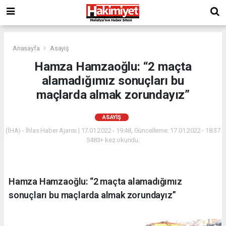
Anasayfa
Asayiş
Hamza Hamzaoğlu: “2 maçta
alamadığımız sonuçları bu
maçlarda almak zorundayız”
ASAYIŞ
(İHA) - İhlas Haber Ajansı | 17.01.2022 - 19:48, Güncelleme: 17.01.2022 - 18:37
5483+ kez okundu.
Hamza Hamzaoğlu: “2 maçta alamadığımız
sonuçları bu maçlarda almak zorundayız”