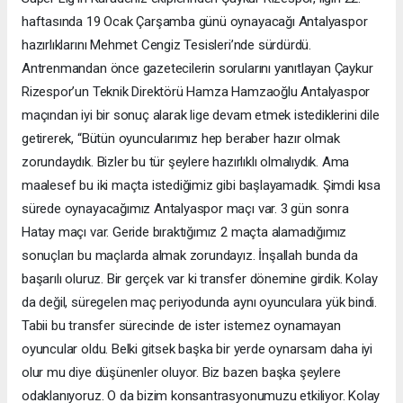
haftasında 19 Ocak Çarşamba günü oynayacağı Antalyaspor
hazırlıklarını Mehmet Cengiz Tesisleri’nde sürdürdü.
Antrenmandan önce gazetecilerin sorularını yanıtlayan Çaykur
Rizespor’un Teknik Direktörü Hamza Hamzaoğlu Antalyaspor
maçından iyi bir sonuç alarak lige devam etmek istediklerini dile
getirerek, “Bütün oyuncularımız hep beraber hazır olmak
zorundaydık. Bizler bu tür şeylere hazırlıklı olmalıydık. Ama
maalesef bu iki maçta istediğimiz gibi başlayamadık. Şimdi kısa
sürede oynayacağımız Antalyaspor maçı var. 3 gün sonra
Hatay maçı var. Geride bıraktığımız 2 maçta alamadığımız
sonuçları bu maçlarda almak zorundayız. İnşallah bunda da
başarılı oluruz. Bir gerçek var ki transfer dönemine girdik. Kolay
da değil, süregelen maç periyodunda aynı oyunculara yük bindi.
Tabii bu transfer sürecinde de ister istemez oynamayan
oyuncular oldu. Belki gitsek başka bir yerde oynarsam daha iyi
olur mu diye düşünenler oluyor. Biz bazen başka şeylere
odaklanıyoruz. O da bizim konsantrasyonumuzu etkiliyor. Kolay