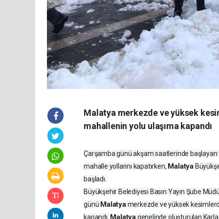
Malatya merkezde ve yüksek kesiml
mahallenin yolu ulaşıma kapandı
Çarşamba günü akşam saatlerinde başlayan ve k
Malatya
mahalle yollarını kapatırken,
Büyükşeh
başladı.
Büyükşehir Belediyesi Basın Yayın Şube Müdü
Malatya
günü
merkezde ve yüksek kesimlerde 
Malatya
kapandı.
genelinde oluşturulan Karla