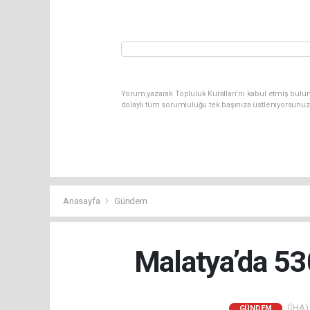
Yorum yazarak Topluluk Kuralları’nı kabul etmiş bulun
dolaylı tüm sorumluluğu tek başınıza üstleniyorsunuz
Anasayfa
Gündem
Malatya’da 53
(İHA) 
GÜNDEM