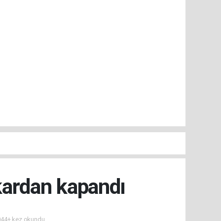
kardan kapandı
44+ kez okundu.