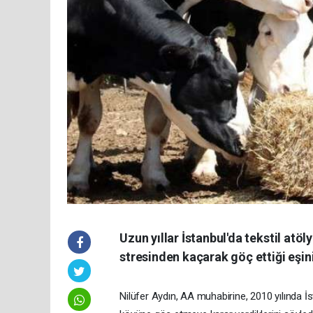
Uzun yıllar İstanbul'da tekstil atöl
stresinden kaçarak göç ettiği eşin
Nilüfer Aydın, AA muhabirine, 2010 yılında İs