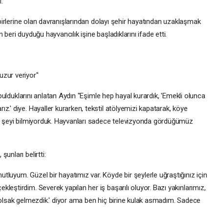
.
irbirlerine olan davranışlarından dolayı şehir hayatından uzaklaşmak
beri duyduğu hayvancılık işine başladıklarını ifade etti.
uzur veriyor"
e bulduklarını anlatan Aydın "Eşimle hep hayal kurardık, 'Emekli olunca
z.' diye. Hayaller kurarken, tekstil atölyemizi kapatarak, köye
ir şeyi bilmiyorduk. Hayvanları sadece televizyonda gördüğümüz
unları belirtti:
luyum. Güzel bir hayatımız var. Köyde bir şeylerle uğraştığınız için
leştirdim. Severek yapılan her iş başarılı oluyor. Bazı yakınlarımız,
e olsak gelmezdik.' diyor ama ben hiç birine kulak asmadım. Sadece