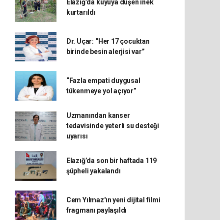
Elazığ’da kuyuya düşen inek
kurtarıldı
Dr. Uçar: “Her 17 çocuktan
birinde besin alerjisi var”
“Fazla empati duygusal
tükenmeye yol açıyor”
Uzmanından kanser
tedavisinde yeterli su desteği
uyarısı
Elazığ’da son bir haftada 119
şüpheli yakalandı
Cem Yılmaz'ın yeni dijital filmi
fragmanı paylaşıldı