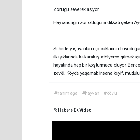
Zorluğu severek aşıyor
Hayvancılığın zor olduğuna dikkati çeken Aydın, 
Şehirde yaşayanların çocuklarının büyüdüğün
ilk ışıklarında kalkarak iş atölyeme gitmek 
hayatında hep bir koşturmaca oluyor. Bence 
zevkli. Köyde yaşamak insana keyif, mutlulu
#hanım ağa
#hayvan
#köylü
Habere Ek Video