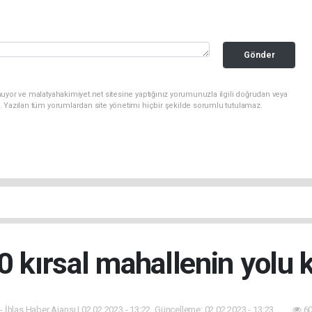
Gönder
uyor ve malatyahakimiyet.net sitesine yaptığınız yorumunuzla ilgili doğrudan veya
. Yazılan tüm yorumlardan site yönetimi hiçbir şekilde sorumlu tutulamaz.
0 kırsal mahallenin yolu 
- İhlas Haber Ajansı | 02.02.2023 - 13:22, Güncelleme: 02.02.2023 - 13:23
60