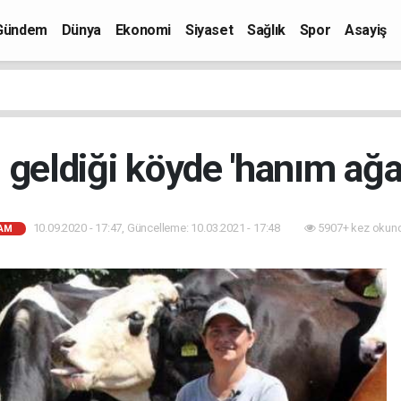
Gündem
Dünya
Ekonomi
Siyaset
Sağlık
Spor
Asayiş
 geldiği köyde 'hanım ağa
10.09.2020 - 17:47, Güncelleme: 10.03.2021 - 17:48
5907+ kez okun
AM