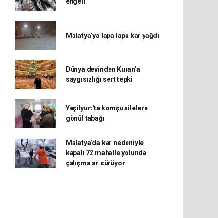
engeli
Malatya’ya lapa lapa kar yağdı
Dünya devinden Kuran'a
saygısızlığı sert tepki
Yeşilyurt'ta komşu ailelere
gönül tabağı
Malatya’da kar nedeniyle
kapalı 72 mahalle yolunda
çalışmalar sürüyor