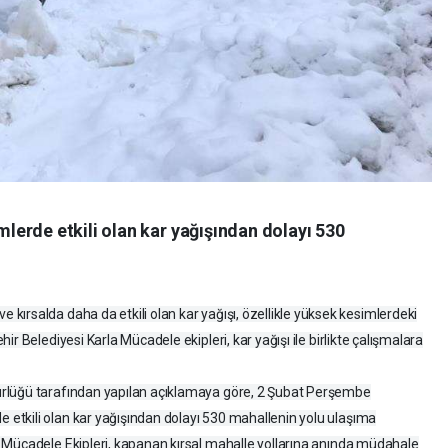
erde etkili olan kar yağışından dolayı 530
ırsalda daha da etkili olan kar yağışı, özellikle yüksek kesimlerdeki
ir Belediyesi Karla Mücadele ekipleri, kar yağışı ile birlikte çalışmalara
rlüğü tarafından yapılan açıklamaya göre, 2 Şubat Perşembe
etkili olan kar yağışından dolayı 530 mahallenin yolu ulaşıma
 Mücadele Ekipleri, kapanan kırsal mahalle yollarına anında müdahale