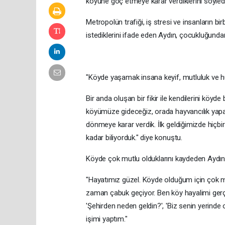
köyüne göç etmeye karar verdiklerini söyledi
Metropolün trafiği, iş stresi ve insanların b
istediklerini ifade eden Aydın, çocukluğundan 
"Köyde yaşamak insana keyif, mutluluk ve h
Bir anda oluşan bir fikir ile kendilerini köyd
köyümüze gideceğiz, orada hayvancılık yaparı
dönmeye karar verdik. İlk geldiğimizde hiçb
kadar biliyorduk." diye konuştu.
Köyde çok mutlu olduklarını kaydeden Aydın, ş
"Hayatımız güzel. Köyde olduğum için çok mut
zaman çabuk geçiyor. Ben köy hayalimi gerçek
'Şehirden neden geldin?', 'Biz senin yerind
işimi yaptım."