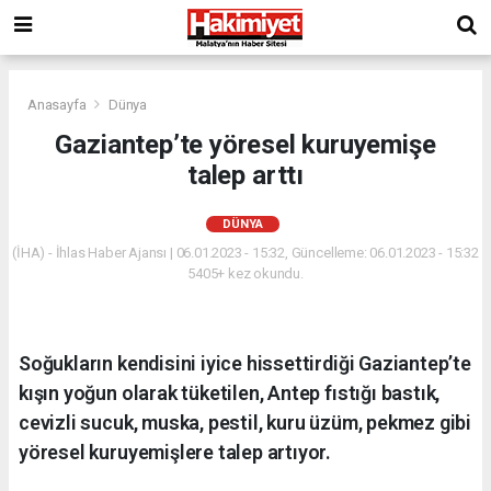
Anasayfa
Dünya
Gaziantep’te yöresel kuruyemişe
talep arttı
DÜNYA
(İHA) - İhlas Haber Ajansı | 06.01.2023 - 15:32, Güncelleme: 06.01.2023 - 15:32
5405+ kez okundu.
Soğukların kendisini iyice hissettirdiği Gaziantep’te
kışın yoğun olarak tüketilen, Antep fıstığı bastık,
cevizli sucuk, muska, pestil, kuru üzüm, pekmez gibi
yöresel kuruyemişlere talep artıyor.