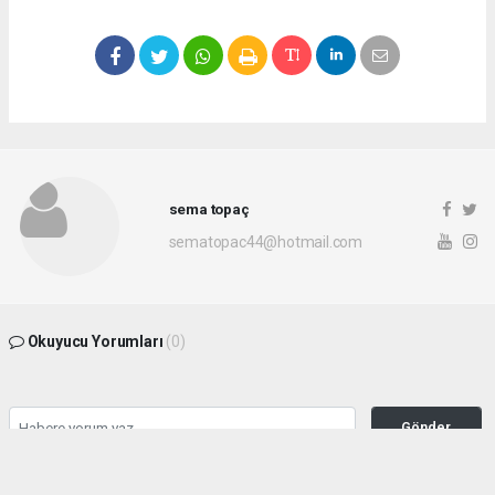
sema topaç
sematopac44@hotmail.com
Okuyucu Yorumları
(0)
Gönder
Yorum yazarak Topluluk Kuralları’nı kabul etmiş bulunuyor ve malatyahakimiyet.net
sitesine yaptığınız yorumunuzla ilgili doğrudan veya dolaylı tüm sorumluluğu tek