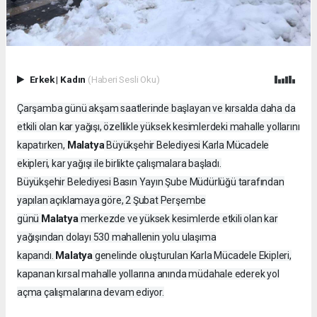
Erkek
|
Kadın
(Haberi Sesli Oku)
Çarşamba günü akşam saatlerinde başlayan ve kırsalda daha da
etkili olan kar yağışı, özellikle yüksek kesimlerdeki mahalle yollarını
Malatya
kapatırken,
Büyükşehir Belediyesi Karla Mücadele
ekipleri, kar yağışı ile birlikte çalışmalara başladı.
Büyükşehir Belediyesi Basın Yayın Şube Müdürlüğü tarafından
yapılan açıklamaya göre, 2 Şubat Perşembe
Malatya
günü
merkezde ve yüksek kesimlerde etkili olan kar
yağışından dolayı 530 mahallenin yolu ulaşıma
Malatya
kapandı.
genelinde oluşturulan Karla Mücadele Ekipleri,
kapanan kırsal mahalle yollarına anında müdahale ederek yol
açma çalışmalarına devam ediyor.