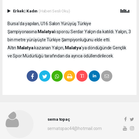
Erkek
|
Kadın
(Haberi Sesli Oku)
Bursa'da yapılan, U16 Salon Yürüyüş Türkiye
Malatya
Şampiyonasına
lı sporcu Serdar Yalçın da katıldı. Yalçın, 3
bin metre yürüyüşte Türkiye Şampiyonluğunu elde etti.
Malatya
Malatya
Altın
kazanan Yalçın,
’ya döndüğünde Gençlik
ve Spor Müdürlüğü tarafından da ayrıca ödüllendirilecek.
sema topaç
sematopac44@hotmail.com