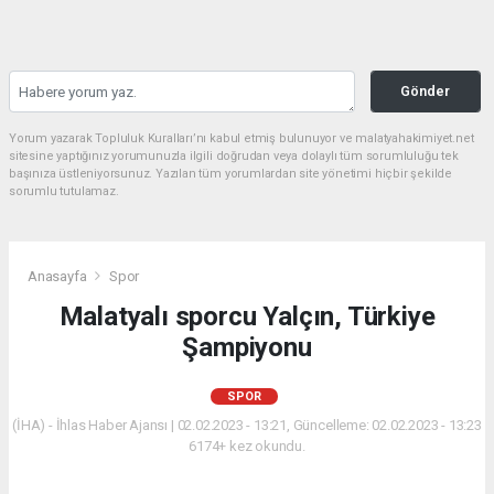
Gönder
Yorum yazarak Topluluk Kuralları’nı kabul etmiş bulunuyor ve malatyahakimiyet.net
sitesine yaptığınız yorumunuzla ilgili doğrudan veya dolaylı tüm sorumluluğu tek
başınıza üstleniyorsunuz. Yazılan tüm yorumlardan site yönetimi hiçbir şekilde
sorumlu tutulamaz.
Anasayfa
Spor
Malatyalı sporcu Yalçın, Türkiye
Şampiyonu
SPOR
(İHA) - İhlas Haber Ajansı | 02.02.2023 - 13:21, Güncelleme: 02.02.2023 - 13:23
6174+ kez okundu.