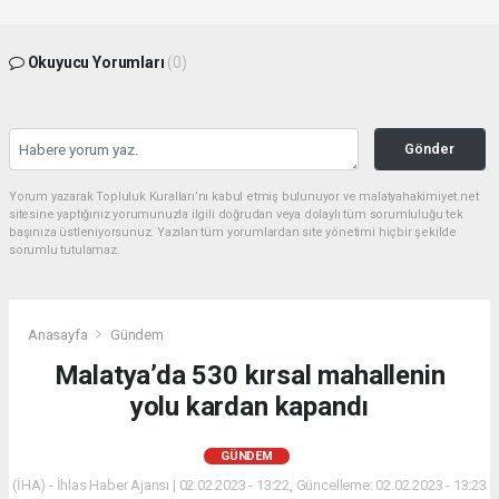
Okuyucu Yorumları
(0)
Gönder
Yorum yazarak Topluluk Kuralları’nı kabul etmiş bulunuyor ve malatyahakimiyet.net
sitesine yaptığınız yorumunuzla ilgili doğrudan veya dolaylı tüm sorumluluğu tek
başınıza üstleniyorsunuz. Yazılan tüm yorumlardan site yönetimi hiçbir şekilde
sorumlu tutulamaz.
Anasayfa
Gündem
Malatya’da 530 kırsal mahallenin
yolu kardan kapandı
GÜNDEM
(İHA) - İhlas Haber Ajansı | 02.02.2023 - 13:22, Güncelleme: 02.02.2023 - 13:23