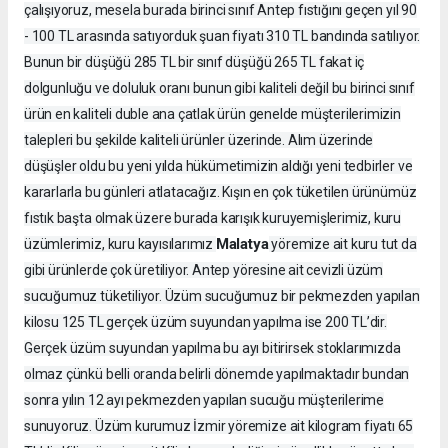
çalışıyoruz, mesela burada birinci sınıf Antep fıstığını geçen yıl 90
- 100 TL arasında satıyorduk şuan fiyatı 310 TL bandında satılıyor.
Bunun bir düşüğü 285 TL bir sınıf düşüğü 265 TL fakat iç
dolgunluğu ve doluluk oranı bunun gibi kaliteli değil bu birinci sınıf
ürün en kaliteli duble ana çatlak ürün genelde müşterilerimizin
talepleri bu şekilde kaliteli ürünler üzerinde. Alım üzerinde
düşüşler oldu bu yeni yılda hükümetimizin aldığı yeni tedbirler ve
kararlarla bu günleri atlatacağız. Kışın en çok tüketilen ürünümüz
fıstık başta olmak üzere burada karışık kuruyemişlerimiz, kuru
Malatya
üzümlerimiz, kuru kayısılarımız
yöremize ait kuru tut da
gibi ürünlerde çok üretiliyor. Antep yöresine ait cevizli üzüm
sucuğumuz tüketiliyor. Üzüm sucuğumuz bir pekmezden yapılan
kilosu 125 TL gerçek üzüm suyundan yapılma ise 200 TL’dir.
Gerçek üzüm suyundan yapılma bu ayı bitirirsek stoklarımızda
olmaz çünkü belli oranda belirli dönemde yapılmaktadır bundan
sonra yılın 12 ayı pekmezden yapılan sucuğu müşterilerime
sunuyoruz. Üzüm kurumuz İzmir yöremize ait kilogram fiyatı 65