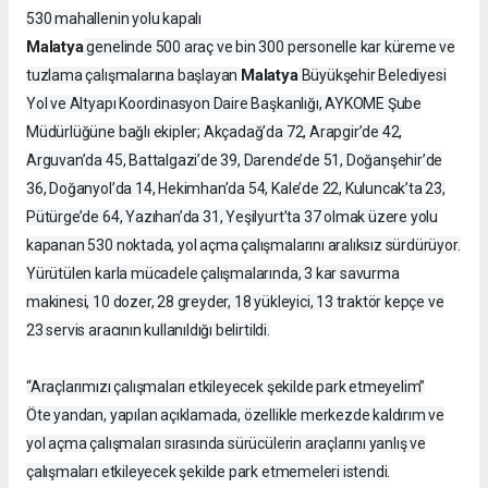
530 mahallenin yolu kapalı
Malatya
genelinde 500 araç ve bin 300 personelle kar küreme ve
Malatya
tuzlama çalışmalarına başlayan
Büyükşehir Belediyesi
Yol ve Altyapı Koordinasyon Daire Başkanlığı, AYKOME Şube
Müdürlüğüne bağlı ekipler; Akçadağ’da 72, Arapgir’de 42,
Arguvan’da 45, Battalgazi’de 39, Darende’de 51, Doğanşehir’de
36, Doğanyol’da 14, Hekimhan’da 54, Kale’de 22, Kuluncak’ta 23,
Pütürge’de 64, Yazıhan’da 31, Yeşilyurt’ta 37 olmak üzere yolu
kapanan 530 noktada, yol açma çalışmalarını aralıksız sürdürüyor.
Yürütülen karla mücadele çalışmalarında, 3 kar savurma
makinesi, 10 dozer, 28 greyder, 18 yükleyici, 13 traktör kepçe ve
23 servis aracının kullanıldığı belirtildi.
“Araçlarımızı çalışmaları etkileyecek şekilde park etmeyelim”
Öte yandan, yapılan açıklamada, özellikle merkezde kaldırım ve
yol açma çalışmaları sırasında sürücülerin araçlarını yanlış ve
çalışmaları etkileyecek şekilde park etmemeleri istendi.