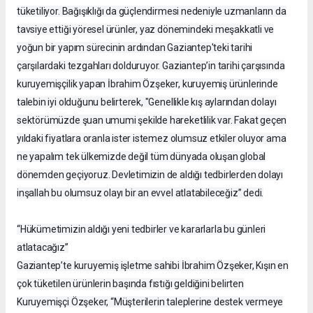
tüketiliyor. Bağışıklığı da güçlendirmesi nedeniyle uzmanların da
tavsiye ettiği yöresel ürünler, yaz dönemindeki meşakkatli ve
yoğun bir yapım sürecinin ardından Gaziantep'teki tarihi
çarşılardaki tezgahları dolduruyor. Gaziantep’in tarihi çarşısında
kuruyemişçilik yapan İbrahim Özşeker, kuruyemiş ürünlerinde
talebin iyi olduğunu belirterek, "Genellikle kış aylarından dolayı
sektörümüzde şuan umumi şekilde hareketlilik var. Fakat geçen
yıldaki fiyatlara oranla ister istemez olumsuz etkiler oluyor ama
ne yapalım tek ülkemizde değil tüm dünyada oluşan global
dönemden geçiyoruz. Devletimizin de aldığı tedbirlerden dolayı
inşallah bu olumsuz olayı bir an evvel atlatabileceğiz” dedi.
“Hükümetimizin aldığı yeni tedbirler ve kararlarla bu günleri
atlatacağız”
Gaziantep’te kuruyemiş işletme sahibi İbrahim Özşeker, Kışın en
çok tüketilen ürünlerin başında fıstığı geldiğini belirten
Kuruyemişçi Özşeker, “Müşterilerin taleplerine destek vermeye