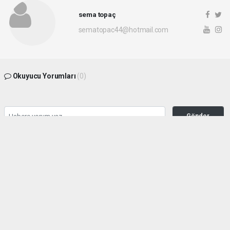
sema topaç
sematopac44@hotmail.com
Okuyucu Yorumları
(0)
Gönder
Yorum yazarak Topluluk Kuralları’nı kabul etmiş bulunuyor ve malatyahakimiyet.net
sitesine yaptığınız yorumunuzla ilgili doğrudan veya dolaylı tüm sorumluluğu tek
başınıza üstleniyorsunuz. Yazılan tüm yorumlardan site yönetimi hiçbir şekilde
sorumlu tutulamaz.
haber paketi
haber scripti
haber yazılımı