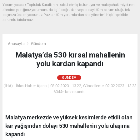
Yorum yazarak Topluluk Kuralları’nı kabul etmiş bulunuyor ve malatyahakimiyet.net
sitesine yaptığınız yorumunuzla ilgili doğrudan veya dolaylı tüm sorumluluğu tek
başınıza üstleniyorsunuz. Yazılan tüm yorumlardan site yönetimi hiçbir şekilde
sorumlu tutulamaz.
Anasayfa
Gündem
Malatya’da 530 kırsal mahallenin
yolu kardan kapandı
GÜNDEM
(İHA) - İhlas Haber Ajansı | 02.02.2023 - 13:22, Güncelleme: 02.02.2023 - 13:23
6044+ kez okundu.
Malatya merkezde ve yüksek kesimlerde etkili olan
kar yağışından dolayı 530 mahallenin yolu ulaşıma
kapandı