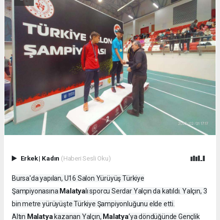
Erkek
|
Kadın
(Haberi Sesli Oku)
Bursa'da yapılan, U16 Salon Yürüyüş Türkiye
Malatya
Şampiyonasına
lı sporcu Serdar Yalçın da katıldı. Yalçın, 3
bin metre yürüyüşte Türkiye Şampiyonluğunu elde etti.
Malatya
Malatya
Altın
kazanan Yalçın,
’ya döndüğünde Gençlik