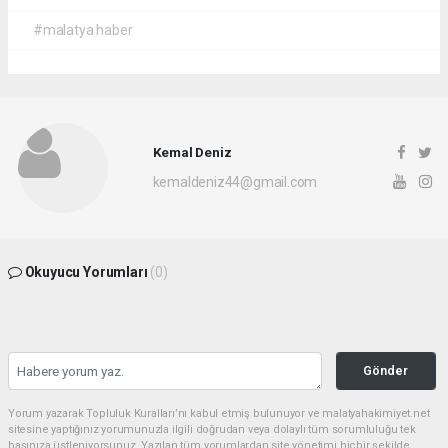
#malatya haber
Kemal Deniz
kemaldeniz44@gmail.com
Okuyucu Yorumları
(0)
Gönder
Yorum yazarak Topluluk Kuralları’nı kabul etmiş bulunuyor ve malatyahakimiyet.net
sitesine yaptığınız yorumunuzla ilgili doğrudan veya dolaylı tüm sorumluluğu tek
başınıza üstleniyorsunuz. Yazılan tüm yorumlardan site yönetimi hiçbir şekilde