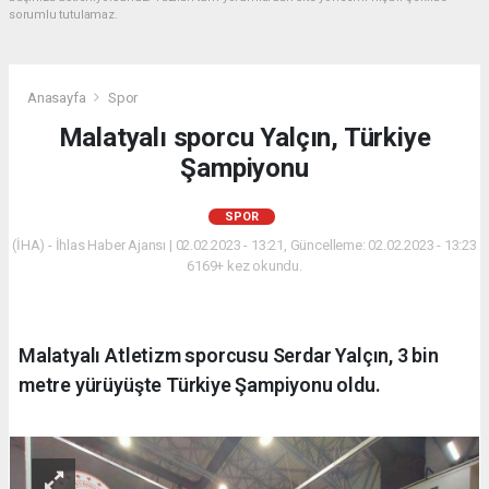
sorumlu tutulamaz.
Anasayfa
Spor
Malatyalı sporcu Yalçın, Türkiye
Şampiyonu
SPOR
(İHA) - İhlas Haber Ajansı | 02.02.2023 - 13:21, Güncelleme: 02.02.2023 - 13:23
6169+ kez okundu.
Malatyalı Atletizm sporcusu Serdar Yalçın, 3 bin
metre yürüyüşte Türkiye Şampiyonu oldu.