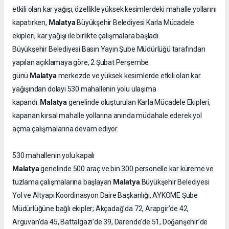
etkili olan kar yağışı, özellikle yüksek kesimlerdeki mahalle yollarını
Malatya
kapatırken,
Büyükşehir Belediyesi Karla Mücadele
ekipleri, kar yağışı ile birlikte çalışmalara başladı.
Büyükşehir Belediyesi Basın Yayın Şube Müdürlüğü tarafından
yapılan açıklamaya göre, 2 Şubat Perşembe
Malatya
günü
merkezde ve yüksek kesimlerde etkili olan kar
yağışından dolayı 530 mahallenin yolu ulaşıma
Malatya
kapandı.
genelinde oluşturulan Karla Mücadele Ekipleri,
kapanan kırsal mahalle yollarına anında müdahale ederek yol
açma çalışmalarına devam ediyor.
530 mahallenin yolu kapalı
Malatya
genelinde 500 araç ve bin 300 personelle kar küreme ve
Malatya
tuzlama çalışmalarına başlayan
Büyükşehir Belediyesi
Yol ve Altyapı Koordinasyon Daire Başkanlığı, AYKOME Şube
Müdürlüğüne bağlı ekipler; Akçadağ’da 72, Arapgir’de 42,
Arguvan’da 45, Battalgazi’de 39, Darende’de 51, Doğanşehir’de