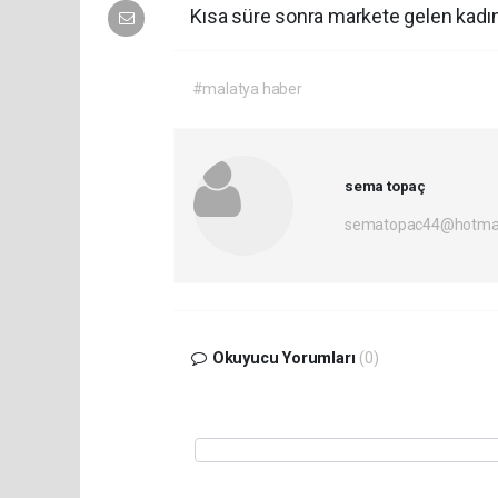
Kısa süre sonra markete gelen kadın
#malatya haber
sema topaç
sematopac44@hotmai
Okuyucu Yorumları
(0)