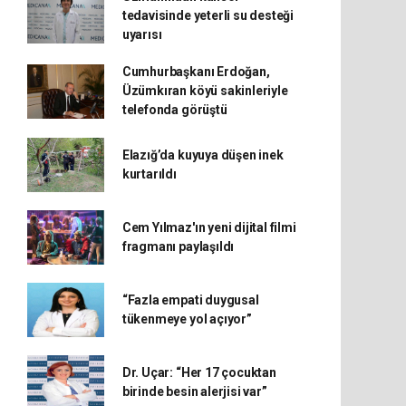
tedavisinde yeterli su desteği
uyarısı
Cumhurbaşkanı Erdoğan,
Üzümkıran köyü sakinleriyle
telefonda görüştü
Elazığ’da kuyuya düşen inek
kurtarıldı
Cem Yılmaz'ın yeni dijital filmi
fragmanı paylaşıldı
“Fazla empati duygusal
tükenmeye yol açıyor”
Dr. Uçar: “Her 17 çocuktan
birinde besin alerjisi var”