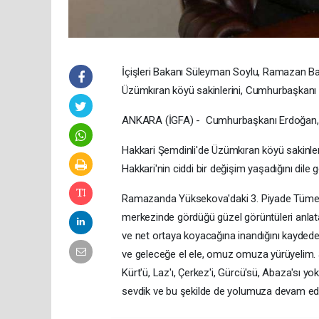
İçişleri Bakanı Süleyman Soylu, Ramazan Bayr
Üzümkıran köyü sakinlerini, Cumhurbaşkanı 
ANKARA (İGFA) - Cumhurbaşkanı Erdoğan, Ş
Hakkari Şemdinli'de Üzümkıran köyü sakinl
Hakkari'nin ciddi bir değişim yaşadığını dile ge
Ramazanda Yüksekova'daki 3. Piyade Tümen K
merkezinde gördüğü güzel görüntüleri anlat
ve net ortaya koyacağına inandığını kaydeder
ve geleceğe el ele, omuz omuza yürüyelim. Ş
Kürt'ü, Laz'ı, Çerkez'i, Gürcü'sü, Abaza'sı yok
sevdik ve bu şekilde de yolumuza devam ed