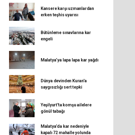
Kansere karşı uzmanlardan
erken teşhis uyarısı
Bütünleme sınavlarına kar
engeli
Malatya’ya lapa lapa kar yağdı
Dünya devinden Kuran'a
saygısızlığı sert tepki
Yeşilyurt'ta komşu ailelere
gönül tabağı
Malatya’da kar nedeniyle
kapalı 72 mahalle yolunda