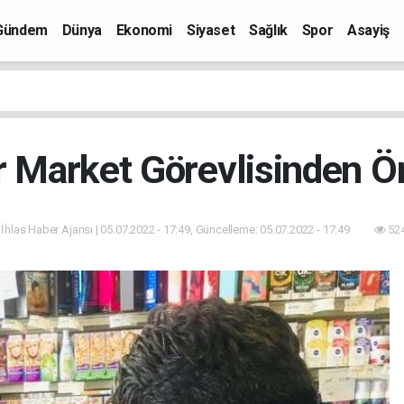
Gündem
Dünya
Ekonomi
Siyaset
Sağlık
Spor
Asayiş
r Market Görevlisinden Ö
 İhlas Haber Ajansı | 05.07.2022 - 17:49, Güncelleme: 05.07.2022 - 17:49
524