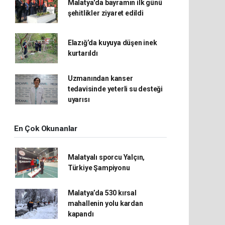
Malatya'da bayramın ilk günü
şehitlikler ziyaret edildi
Elazığ’da kuyuya düşen inek
kurtarıldı
Uzmanından kanser
tedavisinde yeterli su desteği
uyarısı
En Çok Okunanlar
Malatyalı sporcu Yalçın,
Türkiye Şampiyonu
Malatya’da 530 kırsal
mahallenin yolu kardan
kapandı