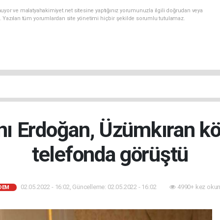
uyor ve malatyahakimiyet.net sitesine yaptığınız yorumunuzla ilgili doğrudan veya
. Yazılan tüm yorumlardan site yönetimi hiçbir şekilde sorumlu tutulamaz.
 Erdoğan, Üzümkıran köy
telefonda görüştü
02.05.2022 - 16:02, Güncelleme: 02.05.2022 - 16:02
4990+ kez okun
DEM