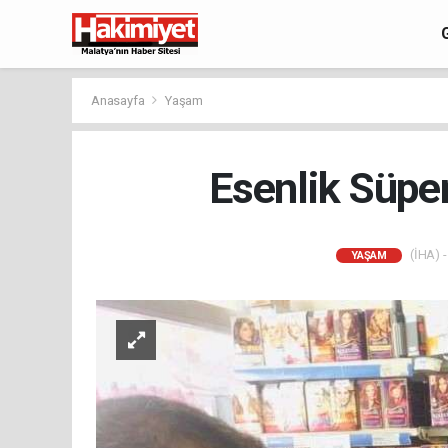
Anasayfa
Yaşam
Esenlik Süpe
(İHA) -
YAŞAM