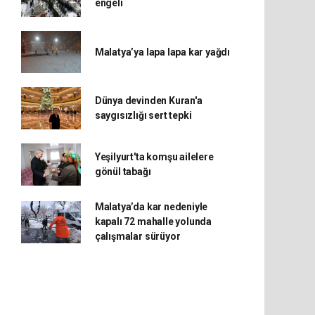
engeli
Malatya’ya lapa lapa kar yağdı
Dünya devinden Kuran'a
saygısızlığı sert tepki
Yeşilyurt'ta komşu ailelere
gönül tabağı
Malatya’da kar nedeniyle
kapalı 72 mahalle yolunda
çalışmalar sürüyor