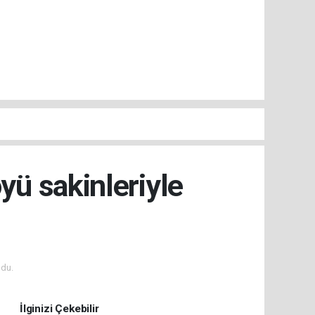
ü sakinleriyle
du.
İlginizi Çekebilir