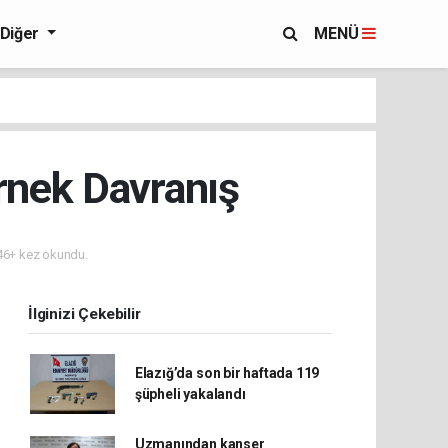
Diğer
MENÜ
rnek Davranış
6+ kez okundu.
İlginizi Çekebilir
Elazığ’da son bir haftada 119
şüpheli yakalandı
Uzmanından kanser