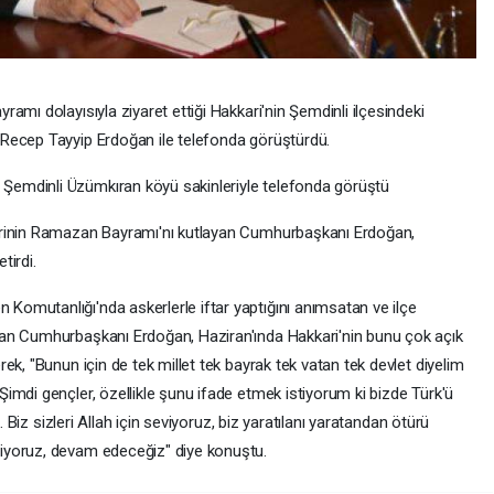
amı dolayısıyla ziyaret ettiği Hakkari'nin Şemdinli ilçesindeki
Recep Tayyip Erdoğan ile telefonda görüştürdü.
emdinli Üzümkıran köyü sakinleriyle telefonda görüştü
erinin Ramazan Bayramı'nı kutlayan Cumhurbaşkanı Erdoğan,
tirdi.
omutanlığı'nda askerlerle iftar yaptığını anımsatan ve ilçe
an Cumhurbaşkanı Erdoğan, Haziran'ında Hakkari'nin bunu çok açık
ek, "Bunun için de tek millet tek bayrak tek vatan tek devlet diyelim
imdi gençler, özellikle şunu ifade etmek istiyorum ki bizde Türk'ü
. Biz sizleri Allah için seviyoruz, biz yaratılanı yaratandan ötürü
iyoruz, devam edeceğiz" diye konuştu.