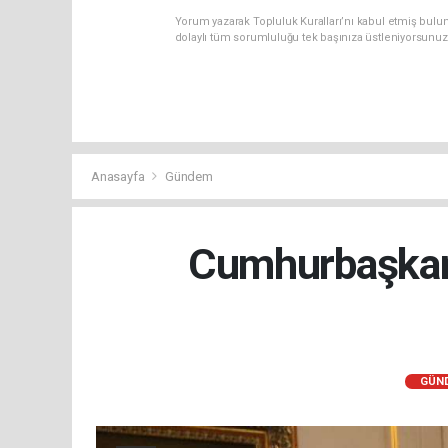
Yorum yazarak Topluluk Kuralları’nı kabul etmiş bulun
dolaylı tüm sorumluluğu tek başınıza üstleniyorsunuz
Anasayfa
Gündem
Cumhurbaşkanı
GÜN