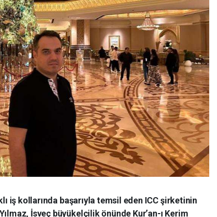
lı iş kollarında başarıyla temsil eden ICC şirketinin
Yılmaz, İsveç büyükelçilik önünde Kur’an-ı Kerim