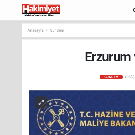
Anasayfa
Gündem
Erzurum v
(İHA) 
GÜNDEM