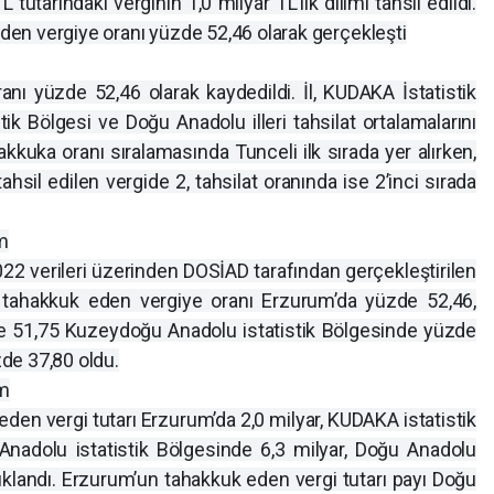
utarındaki verginin 1,0 milyar TL’lik dilimi tahsil edildi.
 eden vergiye oranı yüzde 52,46 olarak gerçekleşti
anı yüzde 52,46 olarak kaydedildi. İl, KUDAKA İstatistik
ik Bölgesi ve Doğu Anadolu illeri tahsilat ortalamalarını
akkuka oranı sıralamasında Tunceli ilk sırada yer alırken,
sil edilen vergide 2, tahsilat oranında ise 2’inci sırada
um
22 verileri üzerinden DOSİAD tarafından gerçekleştirilen
in tahakkuk eden vergiye oranı Erzurum’da yüzde 52,46,
e 51,75 Kuzeydoğu Anadolu istatistik Bölgesinde yüzde
de 37,80 oldu.
um
den vergi tutarı Erzurum’da 2,0 milyar, KUDAKA istatistik
Anadolu istatistik Bölgesinde 6,3 milyar, Doğu Anadolu
ıklandı. Erzurum’un tahakkuk eden vergi tutarı payı Doğu