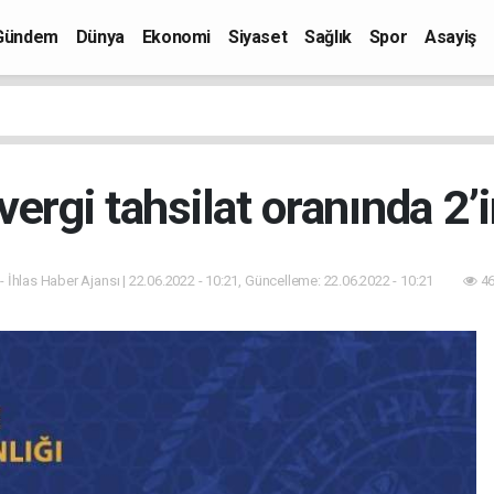
Gündem
Dünya
Ekonomi
Siyaset
Sağlık
Spor
Asayiş
ergi tahsilat oranında 2’i
- İhlas Haber Ajansı | 22.06.2022 - 10:21, Güncelleme: 22.06.2022 - 10:21
46