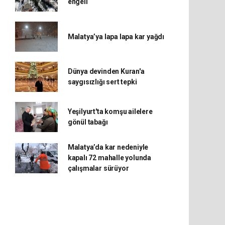
engeli
Malatya’ya lapa lapa kar yağdı
Dünya devinden Kuran'a
saygısızlığı sert tepki
Yeşilyurt'ta komşu ailelere
gönül tabağı
Malatya’da kar nedeniyle
kapalı 72 mahalle yolunda
çalışmalar sürüyor