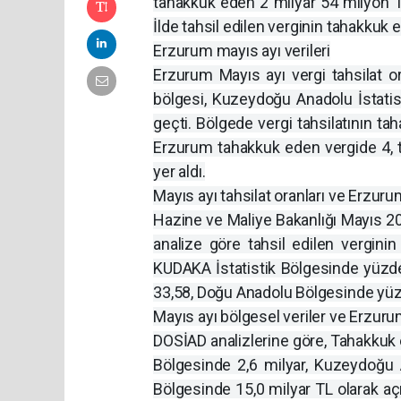
tahakkuk eden 2 milyar 54 milyon TL t
İlde tahsil edilen verginin tahakkuk
Erzurum mayıs ayı verileri
Erzurum Mayıs ayı vergi tahsilat or
bölgesi, Kuzeydoğu Anadolu İstatist
geçti. Bölgede vergi tahsilatının tah
Erzurum tahakkuk eden vergide 4, tah
yer aldı.
Mayıs ayı tahsilat oranları ve Erzur
Hazine ve Maliye Bakanlığı Mayıs 20
analize göre tahsil edilen vergin
KUDAKA İstatistik Bölgesinde yüzd
33,58, Doğu Anadolu Bölgesinde yüz
Mayıs ayı bölgesel veriler ve Erzur
DOSİAD analizlerine göre, Tahakkuk e
Bölgesinde 2,6 milyar, Kuzeydoğu 
Bölgesinde 15,0 milyar TL olarak aç