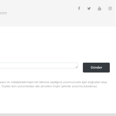
.com
Gönder
uyor ve malatyahakimiyet.net sitesine yaptığınız yorumunuzla ilgili doğrudan veya
. Yazılan tüm yorumlardan site yönetimi hiçbir şekilde sorumlu tutulamaz.