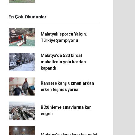
En Çok Okunanlar
Malatyalı sporcu Yalçın,
Türkiye Şampiyonu
Malatya’da 530 kırsal
mahallenin yolu kardan
kapandı
Kansere karşı uzmanlardan
erken teşhis uyarısı
Bütünleme sınavlarına kar
engeli
Malatya’ya lapa lapa kar yağdı