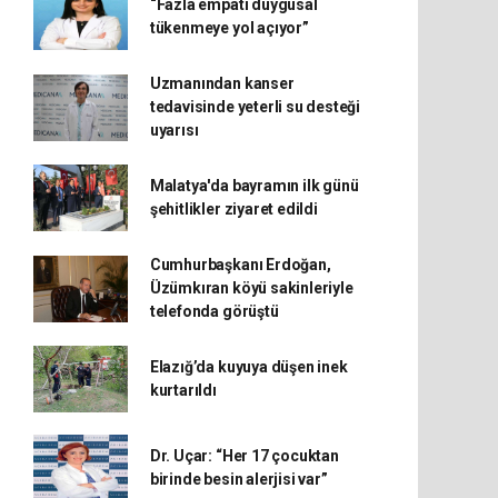
“Fazla empati duygusal
tükenmeye yol açıyor”
Uzmanından kanser
tedavisinde yeterli su desteği
uyarısı
Malatya'da bayramın ilk günü
şehitlikler ziyaret edildi
Cumhurbaşkanı Erdoğan,
Üzümkıran köyü sakinleriyle
telefonda görüştü
Elazığ’da kuyuya düşen inek
kurtarıldı
Dr. Uçar: “Her 17 çocuktan
birinde besin alerjisi var”