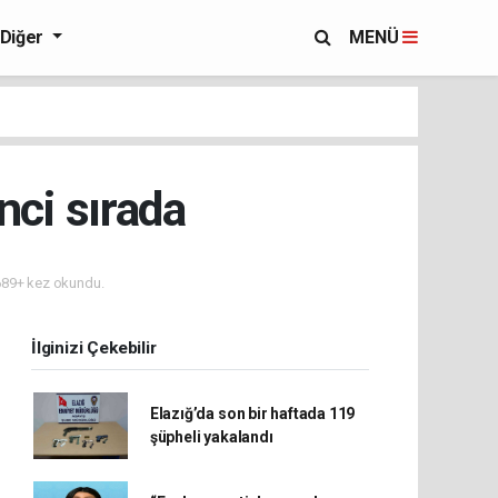
Diğer
MENÜ
nci sırada
89+ kez okundu.
İlginizi Çekebilir
Elazığ’da son bir haftada 119
şüpheli yakalandı