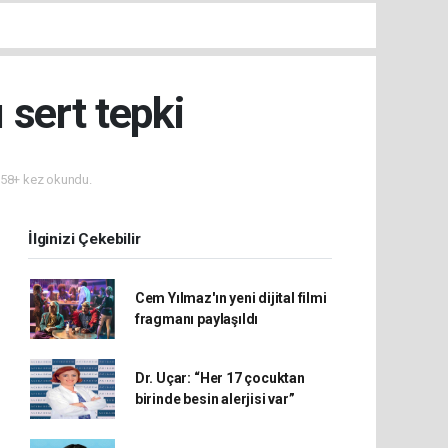
 sert tepki
58+ kez okundu.
İlginizi Çekebilir
Cem Yılmaz'ın yeni dijital filmi
fragmanı paylaşıldı
Dr. Uçar: “Her 17 çocuktan
birinde besin alerjisi var”