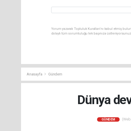
Yorum yazarak Topluluk Kuralları’nı kabul etmiş bulun
dolaylı tüm sorumluluğu tek başınıza üstleniyorsunuz
Anasayfa
Gündem
Dünya devi
(Web S
GÜNDEM