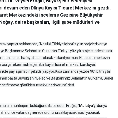
rof. Dr. Veysel Eroğlu, Büyükşehir Belediyesi
ımı devam eden Dünya Kayısı Ticaret Merkezini gezdi.
caret Merkezindeki inceleme Gezisine Büyükşehir
oğay, daire başkanları, ilgili şube müdürleri ve
arak yaptığı açıklamada, “Nasıl ki Türkiye için yüz yılın projeleri var ya
e Başkanımız Selahattin Gürkan’ın Türkiye yüz yılı projelerinden biridir.
n daha önce hafriyat alanı olarak kullanılıyormuş. Neticede merkezin
ması gereken muhteşem bir kayısı ticaret merkezi kuruluyor.
irlikte paylaşımlı bir şekilde yapıyor. Kısa zamanda yüzde 90’ı bitmiş bir
şünen başta Büyükşehir Belediye Başkanımız Selahattin Gürkan’a, Genel
hhit firmaya gönülden teşekkür ediyorum” dedi.
Malatya
ışmaları muhteşem bulduğunu ifade eden Eroğlu, “
’yı dünya
Daha önce vatandaş nerede ürününü saklayacak, nasıl yapacak