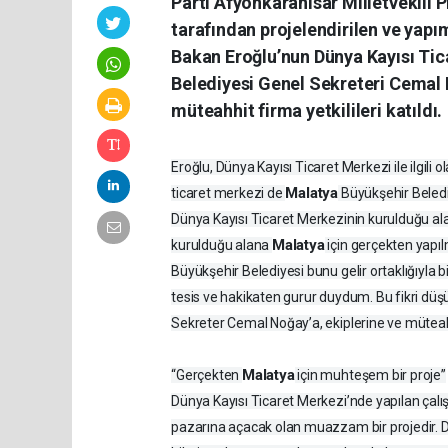
Parti Afyonkarahisar Milletvekili P
tarafından projelendirilen ve yap
Bakan Eroğlu’nun Dünya Kayısı Ti
Belediyesi Genel Sekreteri Cemal N
müteahhit firma yetkilileri katıldı.
Eroğlu, Dünya Kayısı Ticaret Merkezi ile ilgili ol
Malatya
ticaret merkezi de
Büyükşehir Belediy
Dünya Kayısı Ticaret Merkezinin kurulduğu ala
Malatya
kurulduğu alana
için gerçekten yapıl
Büyükşehir Belediyesi bunu gelir ortaklığıyla b
tesis ve hakikaten gurur duydum. Bu fikri dü
Sekreter Cemal Noğay’a, ekiplerine ve mütea
Malatya
“Gerçekten
için muhteşem bir proje”
Dünya Kayısı Ticaret Merkezi’nde yapılan çal
pazarına açacak olan muazzam bir projedir. 