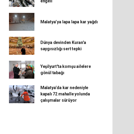
engeli
Malatya’ya lapa lapa kar yağdı
Dünya devinden Kuran'a
saygısızlığı sert tepki
Yeşilyurt'ta komşu ailelere
gönül tabağı
Malatya’da kar nedeniyle
kapalı 72 mahalle yolunda
çalışmalar sürüyor