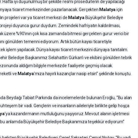
 Hatta iyi düşünülmüş bir şekilde resmi prosedürlerin de yapılacağı
Malatya
 dünyaya ticaret merkezinden pazarlanacak. Gerçekten
için
Malatya
lın projeleri var ya ticaret merkezi de
Büyükşehir Belediye
Bu projeyi duyunca gurur duydum. Zemindeki hafriyatın kaldırılması,
lmak üzere %90’ının çok kısa zamanda bitmesi gerçekten gurur verici bir
sını gönülden temenni ediyorum. Artık bütün kayısı ticaretiyle
tek işlem yapılacak. Dünya kayısı ticaret merkezini dünyaya tanıtalım.
şehir Belediye Başkanımız Selahattin Gürkan’ı ve ekibini gönülden tebrik
sezonunda aldığım bilgiyle merkezde faaliyete geçmiş olacak.
Malatya
reketli ve
’mıza hayırlı kazançlar nasip etsin” şeklinde konuştu.
ında Beydağı Tabiat Parkında da incelemelerde bulunan Eroğlu, “Bu alan
hteşem bir vadi. Gençlerin ve insanların aileleriyle birlikte gelip hoşça
tya
’ya kazandırmanın mutluluğunu yaşıyoruz. Mevcut alanın işletmesi
, bu anlamda Büyükşehir Belediye Başkanımıza teşekkür ediyorum”
ini belirten Büyükşehir Belediyesi Genel Sekreteri Cemal Noğay, “Bu vadi