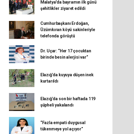
Malatya'da bayramın ilk günü
şehitlikler ziyaret edildi
Cumhurbaşkanı Erdoğan,
Üzümkıran köyü sakinleriyle
telefonda görüştü
Dr. Uçar: “Her 17 çocuktan
birinde besin alerjisi var”
Elazığ’da kuyuya düşen inek
kurtarıldı
Elazığ’da son bir haftada 119
şüpheli yakalandı
“Fazla empati duygusal
tükenmeye yol açıyor”