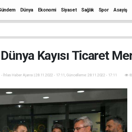
Gündem
Dünya
Ekonomi
Siyaset
Sağlık
Spor
Asayiş
 Dünya Kayısı Ticaret Me
 - İhlas Haber Ajansı | 28.11.2022 - 17:11, Güncelleme: 28.11.2022 - 17:11
8