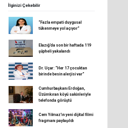
İlginizi Çekebilir
“Fazla empati duygusal
tükenmeye yol açıyor”
Elazığ’da son bir haftada 119
şüpheli yakalandı
Dr. Uçar: “Her 17 çocuktan
birinde besin alerjisi var”
Cumhurbaşkanı Erdoğan,
Üzümkıran köyü sakinleriyle
telefonda görüştü
Cem Yılmaz'ın yeni dijital filmi
fragmanı paylaşıldı