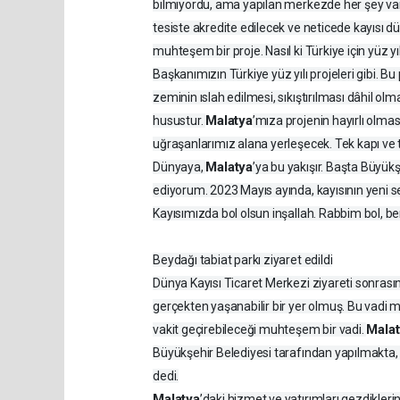
bilmiyordu, ama yapılan merkezde her şey var.
tesiste akredite edilecek ve neticede kayısı
muhteşem bir proje. Nasıl ki Türkiye için yüz yı
Başkanımızın Türkiye yüz yılı projeleri gibi. 
zeminin ıslah edilmesi, sıkıştırılması dâhil o
Malatya
husustur.
’mıza projenin hayırlı olma
uğraşanlarımız alana yerleşecek. Tek kapı ve 
Malatya
Dünyaya,
’ya bu yakışır. Başta Büyük
ediyorum. 2023 Mayıs ayında, kayısının yeni 
Kayısımızda bol olsun inşallah. Rabbim bol, be
Beydağı tabiat parkı ziyaret edildi
Dünya Kayısı Ticaret Merkezi ziyareti sonras
gerçekten yaşanabilir bir yer olmuş. Bu vadi mu
Mala
vakit geçirebileceği muhteşem bir vadi.
Büyükşehir Belediyesi tarafından yapılmakta
dedi.
Malatya
’daki hizmet ve yatırımları gezdikler