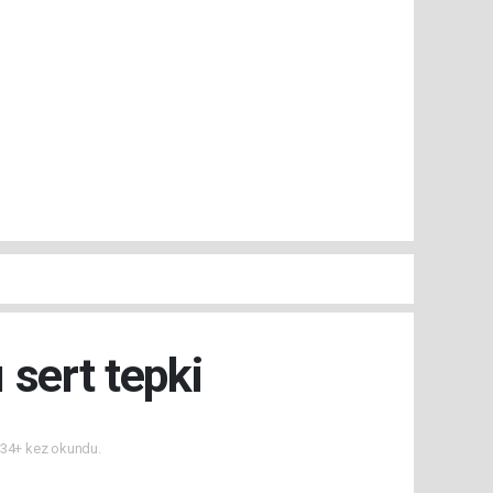
 sert tepki
34+ kez okundu.