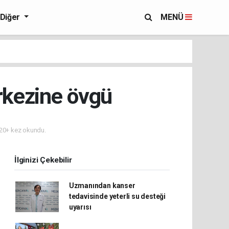
Diğer
MENÜ
rkezine övgü
20+ kez okundu.
İlginizi Çekebilir
Uzmanından kanser
tedavisinde yeterli su desteği
uyarısı