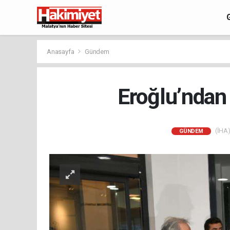
Anasayfa
Gündem
Eroğlu’ndan
(İHA)
GÜNDEM