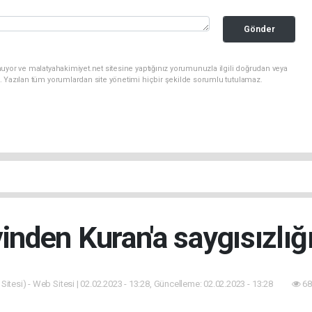
Gönder
uyor ve malatyahakimiyet.net sitesine yaptığınız yorumunuzla ilgili doğrudan veya
. Yazılan tüm yorumlardan site yönetimi hiçbir şekilde sorumlu tutulamaz.
nden Kuran'a saygısızlığı
itesi) - Web Sitesi | 02.02.2023 - 13:28, Güncelleme: 02.02.2023 - 13:28
68