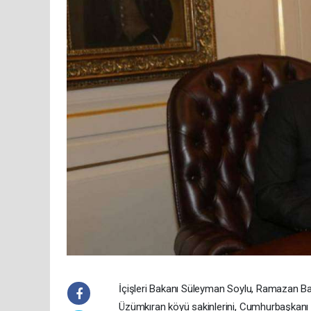
İçişleri Bakanı Süleyman Soylu, Ramazan Bayr
Üzümkıran köyü sakinlerini, Cumhurbaşkanı 