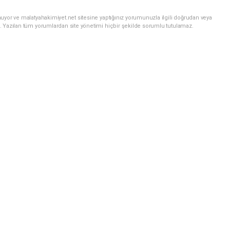
uyor ve malatyahakimiyet.net sitesine yaptığınız yorumunuzla ilgili doğrudan veya
. Yazılan tüm yorumlardan site yönetimi hiçbir şekilde sorumlu tutulamaz.