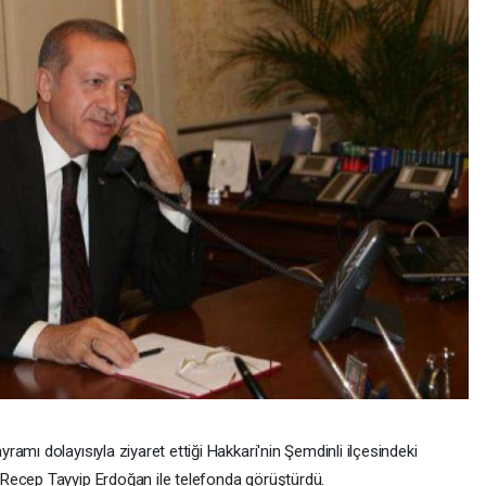
amı dolayısıyla ziyaret ettiği Hakkari'nin Şemdinli ilçesindeki
Recep Tayyip Erdoğan ile telefonda görüştürdü.