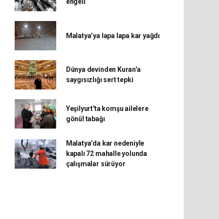
engeli
Malatya’ya lapa lapa kar yağdı
Dünya devinden Kuran'a
saygısızlığı sert tepki
Yeşilyurt'ta komşu ailelere
gönül tabağı
Malatya’da kar nedeniyle
kapalı 72 mahalle yolunda
çalışmalar sürüyor