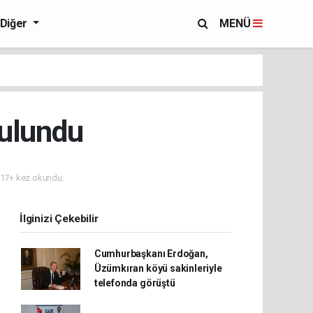
Diğer
MENÜ
bulundu
17+ kez okundu.
İlginizi Çekebilir
Cumhurbaşkanı Erdoğan,
Üzümkıran köyü sakinleriyle
telefonda görüştü