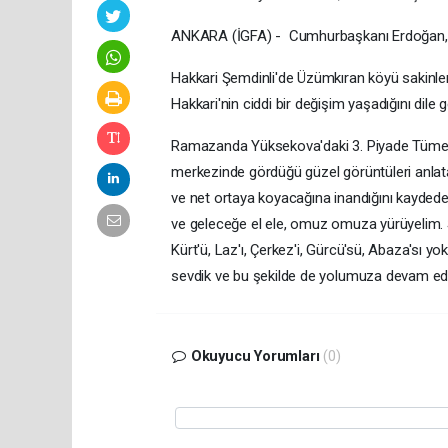
ANKARA (İGFA) - Cumhurbaşkanı Erdoğan, Ş
Hakkari Şemdinli'de Üzümkıran köyü sakinl
Hakkari'nin ciddi bir değişim yaşadığını dile ge
Ramazanda Yüksekova'daki 3. Piyade Tümen K
merkezinde gördüğü güzel görüntüleri anlat
ve net ortaya koyacağına inandığını kaydeder
ve geleceğe el ele, omuz omuza yürüyelim. Ş
Kürt'ü, Laz'ı, Çerkez'i, Gürcü'sü, Abaza'sı yok
sevdik ve bu şekilde de yolumuza devam ed
Okuyucu Yorumları
(0)