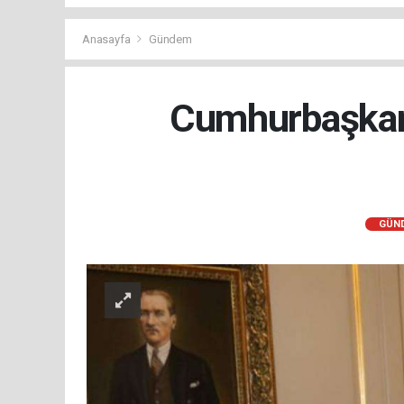
Anasayfa
Gündem
Cumhurbaşkanı
GÜN