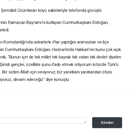
emdinli Üzümkıran köyü sakinleriyle telefonda görüştü
erinin Ramazan Bayramı'nı kutlayan Cumhurbaşkanı Erdoğan,
tirdi.
omutanlığı'nda askerlerle iftar yaptığını anımsatan ve ilçe
an Cumhurbaşkanı Erdoğan, Haziran'ında Hakkari'nin bunu çok açık
ek, "Bunun için de tek millet tek bayrak tek vatan tek devlet diyelim
imdi gençler, özellikle şunu ifade etmek istiyorum ki bizde Türk'ü
. Biz sizleri Allah için seviyoruz, biz yaratılanı yaratandan ötürü
iyoruz, devam edeceğiz" diye konuştu.
Gönder