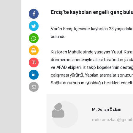
Erciş’te kaybolan engelli genç bul
Van’ın Erciş ilçesinde kaybolan 23 yaşındaki
bulundu.
Kızılören Mahallesi’nde yaşayan Yusuf Karata
dönmemesi nedeniyle ailesi tarafından jand
ve AFAD ekipleri, iz takip köpeklerinin deste
çalışması yürüttü. Yapılan aramalar sonucun
Sağlık durumunun iyi olduğu belirtilen engelli 
M. Duran Özkan
mduranozkan@gmail