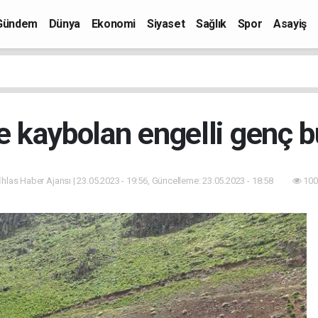
Gündem
Dünya
Ekonomi
Siyaset
Sağlık
Spor
Asayiş
te kaybolan engelli genç 
İhlas Haber Ajansı | 23.05.2023 - 19:56, Güncelleme: 23.05.2023 - 18:58
100