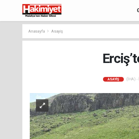
Anasayfa
Asayiş
Erciş’
(İHA) - 
ASAYIŞ