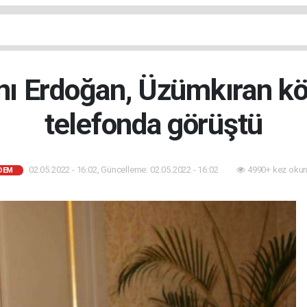
 Erdoğan, Üzümkıran köy
telefonda görüştü
02.05.2022 - 16:02, Güncelleme: 02.05.2022 - 16:02
4990+ kez okun
DEM