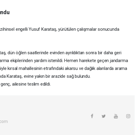
undu
 zihinsel engelli Yusuf Karataş, yürütülen çalışmalar sonucunda
ş, dün öğlen saatlerinde evinden ayrıldıktan sonra bir daha geri
arma ekiplerinden yardım istenildi. Hemen harekete geçen jandarma
ğiyle kırsal mahallesinin etrafındaki akarsu ve dağlık alanlarda arama
da Karataş, evine yakın bir arazide sağ bulundu.
genç, ailesine teslim edildi.
.com