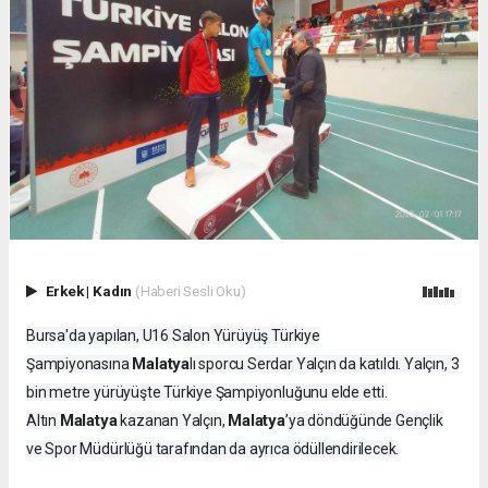
Erkek
|
Kadın
(Haberi Sesli Oku)
Bursa'da yapılan, U16 Salon Yürüyüş Türkiye
Malatya
Şampiyonasına
lı sporcu Serdar Yalçın da katıldı. Yalçın, 3
bin metre yürüyüşte Türkiye Şampiyonluğunu elde etti.
Malatya
Malatya
Altın
kazanan Yalçın,
’ya döndüğünde Gençlik
ve Spor Müdürlüğü tarafından da ayrıca ödüllendirilecek.