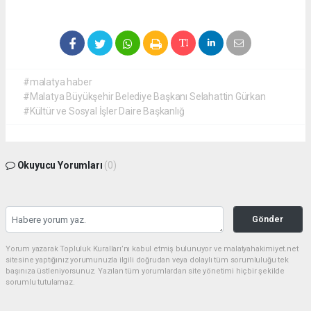
#malatya haber
#Malatya Büyükşehir Belediye Başkanı Selahattin Gürkan
#Kültür ve Sosyal İşler Daire Başkanlığ
Okuyucu Yorumları
(0)
Gönder
Yorum yazarak Topluluk Kuralları’nı kabul etmiş bulunuyor ve malatyahakimiyet.net
sitesine yaptığınız yorumunuzla ilgili doğrudan veya dolaylı tüm sorumluluğu tek
başınıza üstleniyorsunuz. Yazılan tüm yorumlardan site yönetimi hiçbir şekilde
sorumlu tutulamaz.