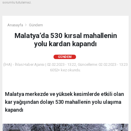
sorumlu tutulamaz.
Anasayfa
Gündem
Malatya’da 530 kırsal mahallenin
yolu kardan kapandı
GÜNDEM
(İHA) - İhlas Haber Ajansı | 02.02.2023 - 13:22, Güncelleme: 02.02.2023 - 13:23
6052+ kez okundu.
Malatya merkezde ve yüksek kesimlerde etkili olan
kar yağışından dolayı 530 mahallenin yolu ulaşıma
kapandı