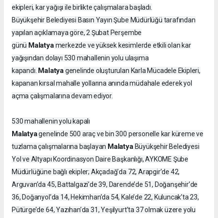
ekipleri, kar yağışı ile birlikte çalışmalara başladı.
Büyükşehir Belediyesi Basın Yayın Şube Müdürlüğü tarafından
yapılan açıklamaya göre, 2 Şubat Perşembe
Malatya
günü
merkezde ve yüksek kesimlerde etkili olan kar
yağışından dolayı 530 mahallenin yolu ulaşıma
Malatya
kapandı.
genelinde oluşturulan Karla Mücadele Ekipleri,
kapanan kırsal mahalle yollarına anında müdahale ederek yol
açma çalışmalarına devam ediyor.
530 mahallenin yolu kapalı
Malatya
genelinde 500 araç ve bin 300 personelle kar küreme ve
Malatya
tuzlama çalışmalarına başlayan
Büyükşehir Belediyesi
Yol ve Altyapı Koordinasyon Daire Başkanlığı, AYKOME Şube
Müdürlüğüne bağlı ekipler; Akçadağ’da 72, Arapgir’de 42,
Arguvan’da 45, Battalgazi’de 39, Darende’de 51, Doğanşehir’de
36, Doğanyol’da 14, Hekimhan’da 54, Kale’de 22, Kuluncak’ta 23,
Pütürge’de 64, Yazıhan’da 31, Yeşilyurt’ta 37 olmak üzere yolu