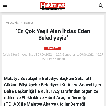
Anasayfa
Siyaset
‘En Çok Yeşil Alan İhdas Eden
Belediyeyiz’
SIYASET
(Web Sitesi) - Web Sitesi | 09.06.2022 - 16:27, Güncelleme: 09.06.2022 - 16:27
5279+ kez okundu.
Malatya Büyükşehir Belediye Başkanı Selahattin
Gürkan, Büyükşehir Belediyesi Kültür ve Sosyal İşler
Daire Başkanlığı ile Kültür A.Ş tarafından organize
edilen ve Elektrikli ve Hibrit Araçlar Derneği
(TEHAD) ile Malatya Akaryakıtçılar Derneği