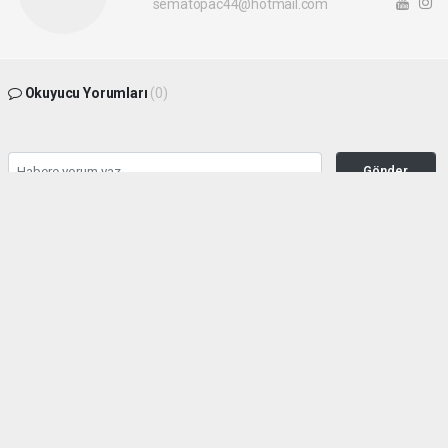
sematopac44@hotmail.com
Okuyucu Yorumları
(0)
Gönder
Yorum yazarak Topluluk Kuralları’nı kabul etmiş bulunuyor ve malatyahakimiyet.net
sitesine yaptığınız yorumunuzla ilgili doğrudan veya dolaylı tüm sorumluluğu tek
başınıza üstleniyorsunuz. Yazılan tüm yorumlardan site yönetimi hiçbir şekilde
sorumlu tutulamaz.
haber paketi
haber scripti
haber yazılımı
Tüm hakları saklı tutulmaktadır.Copyright 2026©
Haber Yazılımı:
Web Aksiyon ®