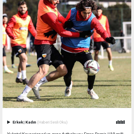
Erkek
|
Kadın
(Haberi Sesli Oku)