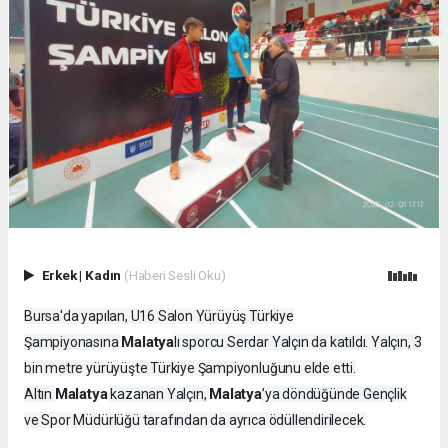
Erkek
|
Kadın
(Haberi Sesli Oku)
Bursa'da yapılan, U16 Salon Yürüyüş Türkiye
Malatya
Şampiyonasına
lı sporcu Serdar Yalçın da katıldı. Yalçın, 3
bin metre yürüyüşte Türkiye Şampiyonluğunu elde etti.
Malatya
Malatya
Altın
kazanan Yalçın,
’ya döndüğünde Gençlik
ve Spor Müdürlüğü tarafından da ayrıca ödüllendirilecek.