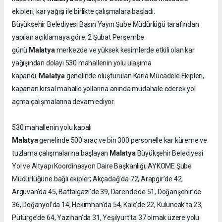
ekipleri, kar yağışı ile birlikte çalışmalara başladı.
Büyükşehir Belediyesi Basın Yayın Şube Müdürlüğü tarafından
yapılan açıklamaya göre, 2 Şubat Perşembe
Malatya
günü
merkezde ve yüksek kesimlerde etkili olan kar
yağışından dolayı 530 mahallenin yolu ulaşıma
Malatya
kapandı.
genelinde oluşturulan Karla Mücadele Ekipleri,
kapanan kırsal mahalle yollarına anında müdahale ederek yol
açma çalışmalarına devam ediyor.
530 mahallenin yolu kapalı
Malatya
genelinde 500 araç ve bin 300 personelle kar küreme ve
Malatya
tuzlama çalışmalarına başlayan
Büyükşehir Belediyesi
Yol ve Altyapı Koordinasyon Daire Başkanlığı, AYKOME Şube
Müdürlüğüne bağlı ekipler; Akçadağ’da 72, Arapgir’de 42,
Arguvan’da 45, Battalgazi’de 39, Darende’de 51, Doğanşehir’de
36, Doğanyol’da 14, Hekimhan’da 54, Kale’de 22, Kuluncak’ta 23,
Pütürge’de 64, Yazıhan’da 31, Yeşilyurt’ta 37 olmak üzere yolu