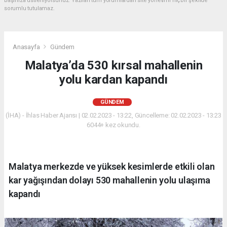
başınıza üstleniyorsunuz. Yazılan tüm yorumlardan site yönetimi hiçbir şekilde
sorumlu tutulamaz.
Anasayfa
Gündem
Malatya’da 530 kırsal mahallenin
yolu kardan kapandı
GÜNDEM
(İHA) - İhlas Haber Ajansı | 02.02.2023 - 13:22, Güncelleme: 02.02.2023 - 13:23
6044+ kez okundu.
Malatya merkezde ve yüksek kesimlerde etkili olan
kar yağışından dolayı 530 mahallenin yolu ulaşıma
kapandı