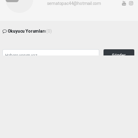
sematopac44@hotmail.com
Okuyucu Yorumları
(0)
Gönder
Yorum yazarak Topluluk Kuralları’nı kabul etmiş bulunuyor ve malatyahakimiyet.net
sitesine yaptığınız yorumunuzla ilgili doğrudan veya dolaylı tüm sorumluluğu tek
başınıza üstleniyorsunuz. Yazılan tüm yorumlardan site yönetimi hiçbir şekilde
sorumlu tutulamaz.
haber paketi
haber scripti
haber yazılımı
Tüm hakları saklı tutulmaktadır.Copyright 2026©
Haber Yazılımı:
Web Aksiyon ®