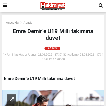
Anasayfa
Asayiş
Emre Demir’e U19 Milli takımına
davet
ASAYIŞ
(İHA) - İhlas Haber Ajansı | 28.01.2022 - 17:37, Güncelleme: 28.01.2022 - 17:31
5154+ kez okundu.
Emre Demir’e U19 Milli takımına davet