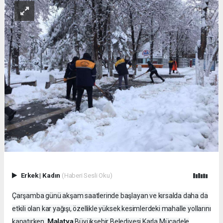
Erkek
|
Kadın
(Haberi Sesli Oku)
Çarşamba günü akşam saatlerinde başlayan ve kırsalda daha da
etkili olan kar yağışı, özellikle yüksek kesimlerdeki mahalle yollarını
Malatya
kapatırken,
Büyükşehir Belediyesi Karla Mücadele