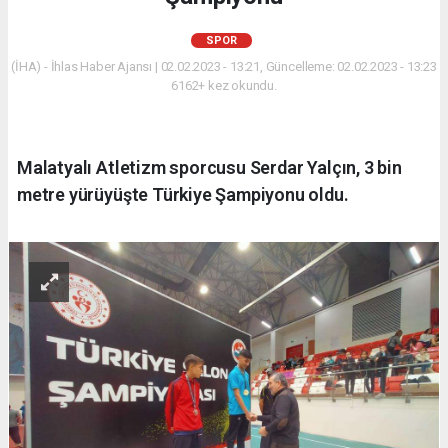
SPOR
(İHA) - İhlas Haber Ajansı | 02.02.2023 - 13:21, Güncelleme: 02.02.2023 - 13:23
6162+ kez okundu.
Malatyalı Atletizm sporcusu Serdar Yalçın, 3 bin
metre yürüyüşte Türkiye Şampiyonu oldu.