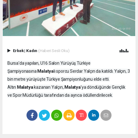
Erkek
|
Kadın
(Haberi Sesli Oku)
Bursa'da yapılan, U16 Salon Yürüyüş Türkiye
Malatya
Şampiyonasına
lı sporcu Serdar Yalçın da katıldı. Yalçın, 3
bin metre yürüyüşte Türkiye Şampiyonluğunu elde etti.
Malatya
Malatya
Altın
kazanan Yalçın,
’ya döndüğünde Gençlik
ve Spor Müdürlüğü tarafından da ayrıca ödüllendirilecek.