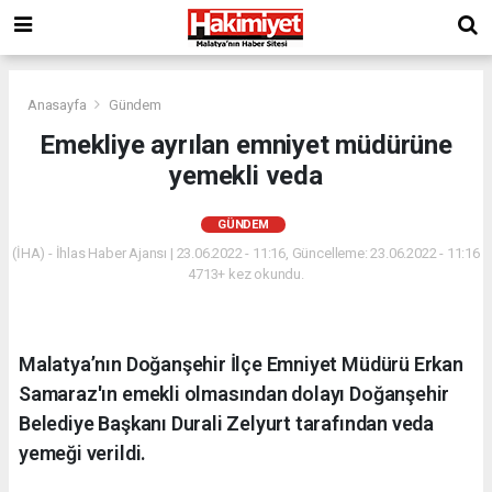
Anasayfa
Gündem
Emekliye ayrılan emniyet müdürüne
yemekli veda
GÜNDEM
(İHA) - İhlas Haber Ajansı | 23.06.2022 - 11:16, Güncelleme: 23.06.2022 - 11:16
4713+ kez okundu.
Malatya’nın Doğanşehir İlçe Emniyet Müdürü Erkan
Samaraz'ın emekli olmasından dolayı Doğanşehir
Belediye Başkanı Durali Zelyurt tarafından veda
yemeği verildi.