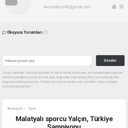
kemaldeniz44@gmail.com
Okuyucu Yorumları
(0)
Gönder
Yorum yazarak Topluluk Kuralları’nı kabul etmiş bulunuyor ve malatyahakimiyet.net
sitesine yaptığınız yorumunuzla ilgili doğrudan veya dolaylı tüm sorumluluğu tek
başınıza üstleniyorsunuz. Yazılan tüm yorumlardan site yönetimi hiçbir şekilde
sorumlu tutulamaz.
Anasayfa
Spor
Malatyalı sporcu Yalçın, Türkiye
Şampiyonu