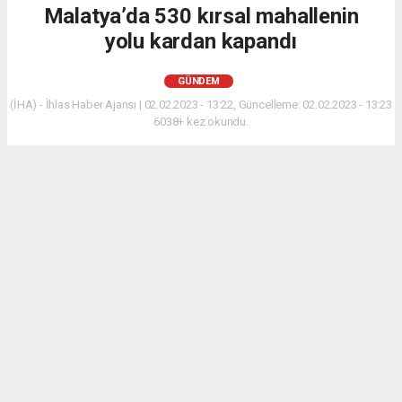
Malatya’da 530 kırsal mahallenin
yolu kardan kapandı
GÜNDEM
(İHA) - İhlas Haber Ajansı | 02.02.2023 - 13:22, Güncelleme: 02.02.2023 - 13:23
6038+ kez okundu.
Malatya merkezde ve yüksek kesimlerde etkili olan
kar yağışından dolayı 530 mahallenin yolu ulaşıma
kapandı