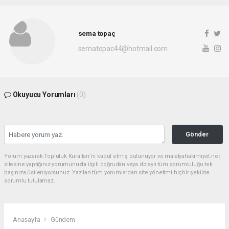
sema topaç
sematopac44@hotmail.com
Okuyucu Yorumları
(0)
Gönder
Yorum yazarak Topluluk Kuralları’nı kabul etmiş bulunuyor ve malatyahakimiyet.net
sitesine yaptığınız yorumunuzla ilgili doğrudan veya dolaylı tüm sorumluluğu tek
başınıza üstleniyorsunuz. Yazılan tüm yorumlardan site yönetimi hiçbir şekilde
sorumlu tutulamaz.
Anasayfa
Gündem