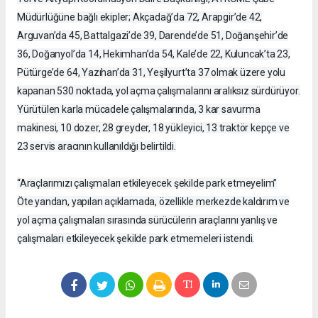
Müdürlüğüne bağlı ekipler; Akçadağ’da 72, Arapgir’de 42,
Arguvan’da 45, Battalgazi’de 39, Darende’de 51, Doğanşehir’de
36, Doğanyol’da 14, Hekimhan’da 54, Kale’de 22, Kuluncak’ta 23,
Pütürge’de 64, Yazıhan’da 31, Yeşilyurt’ta 37 olmak üzere yolu
kapanan 530 noktada, yol açma çalışmalarını aralıksız sürdürüyor.
Yürütülen karla mücadele çalışmalarında, 3 kar savurma
makinesi, 10 dozer, 28 greyder, 18 yükleyici, 13 traktör kepçe ve
23 servis aracının kullanıldığı belirtildi.
“Araçlarımızı çalışmaları etkileyecek şekilde park etmeyelim”
Öte yandan, yapılan açıklamada, özellikle merkezde kaldırım ve
yol açma çalışmaları sırasında sürücülerin araçlarını yanlış ve
çalışmaları etkileyecek şekilde park etmemeleri istendi.