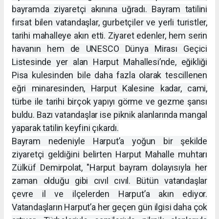
bayramda ziyaretçi akınına uğradı. Bayram tatilini
fırsat bilen vatandaşlar, gurbetçiler ve yerli turistler,
tarihi mahalleye akın etti. Ziyaret edenler, hem serin
havanın hem de UNESCO Dünya Mirası Geçici
Listesinde yer alan Harput Mahallesi’nde, eğikliği
Pisa kulesinden bile daha fazla olarak tescillenen
eğri minaresinden, Harput Kalesine kadar, cami,
türbe ile tarihi birçok yapıyı görme ve gezme şansı
buldu. Bazı vatandaşlar ise piknik alanlarında mangal
yaparak tatilin keyfini çıkardı.
Bayram nedeniyle Harput’a yoğun bir şekilde
ziyaretçi geldiğini belirten Harput Mahalle muhtarı
Zülküf Demirpolat, "Harput bayram dolayısıyla her
zaman olduğu gibi cıvıl cıvıl. Bütün vatandaşlar
çevre il ve ilçelerden Harput’a akın ediyor.
Vatandaşların Harput’a her geçen gün ilgisi daha çok