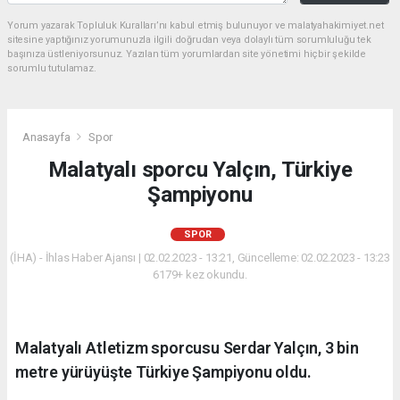
Yorum yazarak Topluluk Kuralları’nı kabul etmiş bulunuyor ve malatyahakimiyet.net
sitesine yaptığınız yorumunuzla ilgili doğrudan veya dolaylı tüm sorumluluğu tek
başınıza üstleniyorsunuz. Yazılan tüm yorumlardan site yönetimi hiçbir şekilde
sorumlu tutulamaz.
Anasayfa
Spor
Malatyalı sporcu Yalçın, Türkiye
Şampiyonu
SPOR
(İHA) - İhlas Haber Ajansı | 02.02.2023 - 13:21, Güncelleme: 02.02.2023 - 13:23
6179+ kez okundu.
Malatyalı Atletizm sporcusu Serdar Yalçın, 3 bin
metre yürüyüşte Türkiye Şampiyonu oldu.