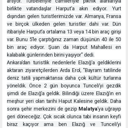
artıyor. Türbeleriyle camileriyle piknik alanlarıyla
birlikte vatandaşlar Harput’a akın ediyor. Yurt
dışından gelen turistlerimizde var. Almanya, Fransa
ve birçok ülkeden gelen turistler dahi var. Dün
itibariyle Harput’a ortalama 13 veya 14 bin araç girişi
var. Bunu 5’le çarptığınız zaman düşünün 40 ile 50
bin araç ediyor. Şuan da Harput Mahallesi en
kalabalık günlerinden birini yaşıyor" dedi.
Ankara’dan turistlik nedenlerle Elazığ’a geldiklerini
aktaran ziyaretçilerden Arda Erol, "Bayram tatilinde
deniz tatili yapmaktansa daha çok kültür turlarına
yöneldik. Önce 2 gün boyunca Tunceli’yi gezdik
şimdi de Elazığ’a geldik. Bilindiği üzere Elazığ’ın en
meşhur yeri olan tarihi Haput Kalesine geldik. Daha
sonra şehir merkezini de gezip
Malatya
’ya uğrayıp
geri döneceğiz. Çok sıcak olunca tabi insanın keyfi
biraz kaçıyor ama ben Elazığ ve Tunceli’yi