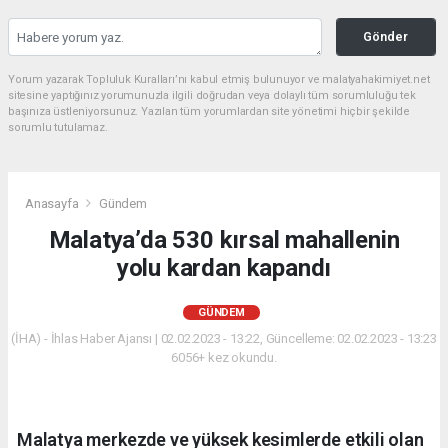
Gönder
Yorum yazarak Topluluk Kuralları’nı kabul etmiş bulunuyor ve malatyahakimiyet.net
sitesine yaptığınız yorumunuzla ilgili doğrudan veya dolaylı tüm sorumluluğu tek
başınıza üstleniyorsunuz. Yazılan tüm yorumlardan site yönetimi hiçbir şekilde
sorumlu tutulamaz.
Anasayfa
Gündem
Malatya’da 530 kırsal mahallenin
yolu kardan kapandı
GÜNDEM
(İHA) - İhlas Haber Ajansı | 02.02.2023 - 13:22, Güncelleme: 02.02.2023 - 13:23
6056+ kez okundu.
Malatya merkezde ve yüksek kesimlerde etkili olan