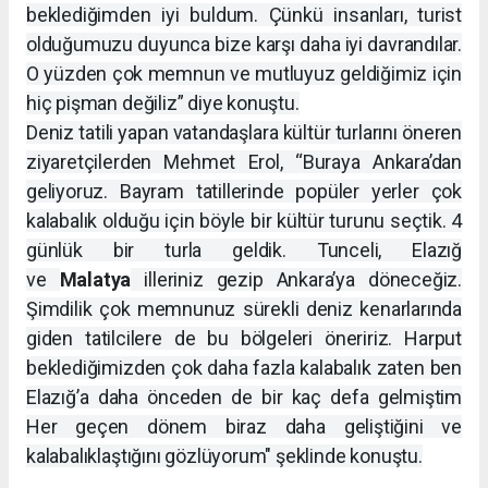
beklediğimden iyi buldum. Çünkü insanları, turist
olduğumuzu duyunca bize karşı daha iyi davrandılar.
O yüzden çok memnun ve mutluyuz geldiğimiz için
hiç pişman değiliz” diye konuştu.
Deniz tatili yapan vatandaşlara kültür turlarını öneren
ziyaretçilerden Mehmet Erol, “Buraya Ankara’dan
geliyoruz. Bayram tatillerinde popüler yerler çok
kalabalık olduğu için böyle bir kültür turunu seçtik. 4
günlük bir turla geldik. Tunceli, Elazığ
ve
Malatya
illeriniz gezip Ankara’ya döneceğiz.
Şimdilik çok memnunuz sürekli deniz kenarlarında
giden tatilcilere de bu bölgeleri öneririz. Harput
beklediğimizden çok daha fazla kalabalık zaten ben
Elazığ’a daha önceden de bir kaç defa gelmiştim
Her geçen dönem biraz daha geliştiğini ve
kalabalıklaştığını gözlüyorum" şeklinde konuştu.