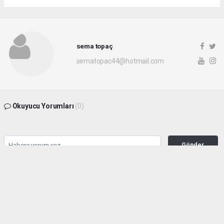
sema topaç
sematopac44@hotmail.com
Okuyucu Yorumları
(0)
Gönder
Yorum yazarak Topluluk Kuralları’nı kabul etmiş bulunuyor ve malatyahakimiyet.net
sitesine yaptığınız yorumunuzla ilgili doğrudan veya dolaylı tüm sorumluluğu tek
başınıza üstleniyorsunuz. Yazılan tüm yorumlardan site yönetimi hiçbir şekilde
sorumlu tutulamaz.