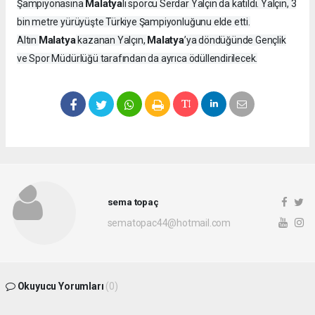
Malatya
Şampiyonasına
lı sporcu Serdar Yalçın da katıldı. Yalçın, 3
bin metre yürüyüşte Türkiye Şampiyonluğunu elde etti.
Malatya
Malatya
Altın
kazanan Yalçın,
’ya döndüğünde Gençlik
ve Spor Müdürlüğü tarafından da ayrıca ödüllendirilecek.
sema topaç
sematopac44@hotmail.com
Okuyucu Yorumları
(0)