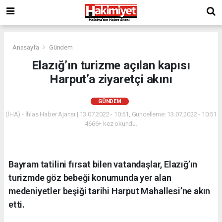
Anasayfa
Gündem
Elazığ’ın turizme açılan kapısı
Harput’a ziyaretçi akını
GÜNDEM
(İHA) - İhlas Haber Ajansı | 13.07.2022 - 10:51, Güncelleme: 13.07.2022 - 10:51
4666+ kez okundu.
Bayram tatilini fırsat bilen vatandaşlar, Elazığ’ın
turizmde göz bebeği konumunda yer alan
medeniyetler beşiği tarihi Harput Mahallesi’ne akın
etti.