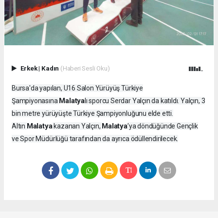
Erkek
|
Kadın
(Haberi Sesli Oku)
Bursa'da yapılan, U16 Salon Yürüyüş Türkiye
Malatya
Şampiyonasına
lı sporcu Serdar Yalçın da katıldı. Yalçın, 3
bin metre yürüyüşte Türkiye Şampiyonluğunu elde etti.
Malatya
Malatya
Altın
kazanan Yalçın,
’ya döndüğünde Gençlik
ve Spor Müdürlüğü tarafından da ayrıca ödüllendirilecek.