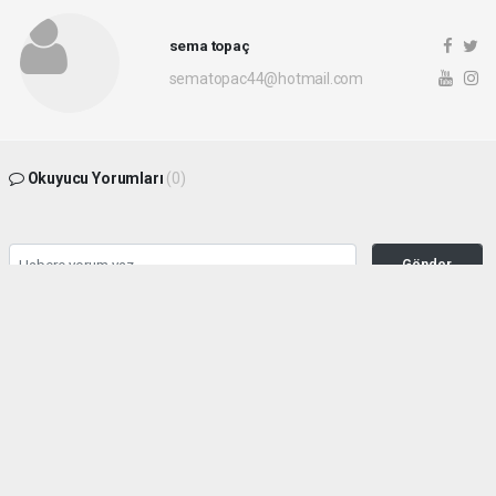
sema topaç
sematopac44@hotmail.com
Okuyucu Yorumları
(0)
Gönder
Yorum yazarak Topluluk Kuralları’nı kabul etmiş bulunuyor ve malatyahakimiyet.net
sitesine yaptığınız yorumunuzla ilgili doğrudan veya dolaylı tüm sorumluluğu tek
başınıza üstleniyorsunuz. Yazılan tüm yorumlardan site yönetimi hiçbir şekilde
sorumlu tutulamaz.
haber paketi
haber scripti
haber yazılımı