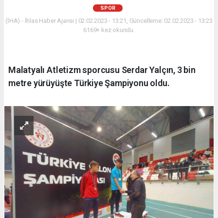
SPOR
(İHA) - İhlas Haber Ajansı | 02.02.2023 - 13:21, Güncelleme: 02.02.2023 - 13:23
6169+ kez okundu.
Malatyalı Atletizm sporcusu Serdar Yalçın, 3 bin
metre yürüyüşte Türkiye Şampiyonu oldu.