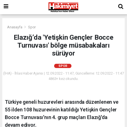
Anasayfa
Spor
Elazığ’da 'Yetişkin Gençler Bocce
Turnuvası' bölge müsabakaları
sürüyor
SPOR
(İHA) - İhlas Haber Ajansı | 12.09.2022 - 11:47, Güncelleme: 12.09.2022 - 11:47
4863+ kez okundu.
Türkiye geneli huzurevleri arasında düzenlenen ve
55 ilden 108 huzurevinin katıldığı Yetişkin Gençler
Bocce Turnuvası'nın 4. grup maçları Elazığ'da
devam ediyor.