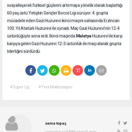
sosyalleşerek fiziksel güçlerini artırmaya yönelik olarak başlattığı
60 yaş üstü Yetişkin Gençler Bocce Ligi sürüyor. 4. grupta
mücadele eden Gazi Huzurevi ikinci maçını sahasında Erzincan
100. Yıl Atatürk Huzurevi ile oynadı. Maç Gazi Huzurevi'nin 12-4
Malatya
üstünlüğüyle sona erdi. İkinci maçında
Huzurevi ile karşı
karşıya gelen Gazi Huzurevi 12-3 üstünlük ile maçı alarak grupta
liderliğini sürdürdü.
#Süper Lig
#Yeni Malatyaspor
sema topaç
sematopac44@hotmail.com