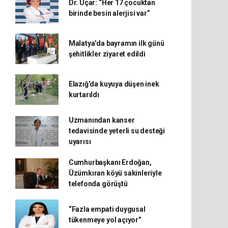
Dr. Uçar: “Her 17 çocuktan
birinde besin alerjisi var”
Malatya'da bayramın ilk günü
şehitlikler ziyaret edildi
Elazığ’da kuyuya düşen inek
kurtarıldı
Uzmanından kanser
tedavisinde yeterli su desteği
uyarısı
Cumhurbaşkanı Erdoğan,
Üzümkıran köyü sakinleriyle
telefonda görüştü
“Fazla empati duygusal
tükenmeye yol açıyor”