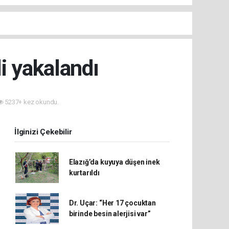
i yakalandı
5237+ kez okundu.
İlginizi Çekebilir
Elazığ’da kuyuya düşen inek
kurtarıldı
Dr. Uçar: “Her 17 çocuktan
birinde besin alerjisi var”