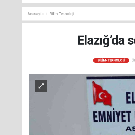
Anasayfa
Bilim-Teknoloji
Elazığ’da 
(İ
BILIM-TEKNOLOJI