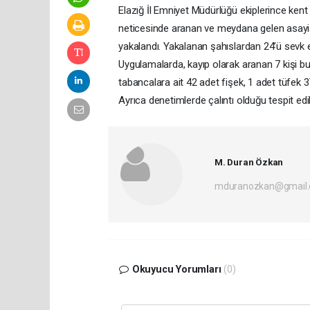
Elazığ İl Emniyet Müdürlüğü ekiplerince kent
neticesinde aranan ve meydana gelen asayiş 
yakalandı. Yakalanan şahıslardan 24’ü sevk ed
Uygulamalarda, kayıp olarak aranan 7 kişi b
tabancalara ait 42 adet fişek, 1 adet tüfe
Ayrıca denetimlerde çalıntı olduğu tespit edile
M. Duran Özkan
mduranozkan@gmail
Okuyucu Yorumları
(0)