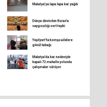
Malatya’ya lapa lapa kar yağdı
Dünya devinden Kuran'a
saygısızlığı sert tepki
Yeşilyurt'ta komşu ailelere
gönül tabağı
Malatya’da kar nedeniyle
kapalı 72 mahalle yolunda
çalışmalar sürüyor