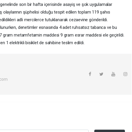
 genelinde son bir hafta içerisinde asayiş ve şok uygulamalar
olaylarının şüphelisi olduğu tespit edilen toplam 119 şahıs
ildikleri adli mercilerce tutuklanarak cezaevine gönderildi.
ulunurken, denetimler esnasında 4 adet ruhsatsız tabanca ve bu
k 37 gram metamfetamin maddesi 9 gram esrar maddesi ele geçirildi.
n 1 elektrikli bisiklet de sahibine teslim edildi.
.com