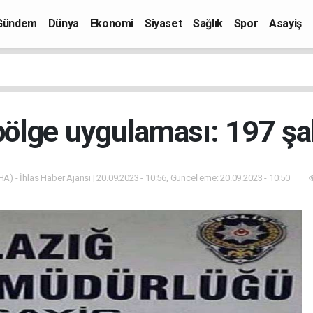
Gündem
Dünya
Ekonomi
Siyaset
Sağlık
Spor
Asayiş
 bölge uygulaması: 197 şa
HA) - İhlas Haber Ajansı | 20.09.2023 - 10:56, Güncelleme: 20.09.2023 - 10:50