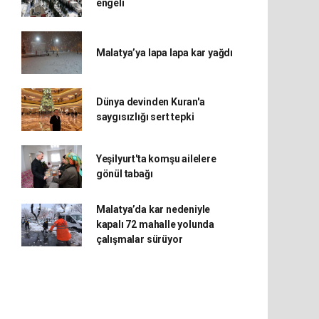
engeli
Malatya’ya lapa lapa kar yağdı
Dünya devinden Kuran'a
saygısızlığı sert tepki
Yeşilyurt'ta komşu ailelere
gönül tabağı
Malatya’da kar nedeniyle
kapalı 72 mahalle yolunda
çalışmalar sürüyor