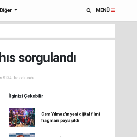
Diğer
MENÜ
hıs sorgulandı
5134+ kez okundu.
İlginizi Çekebilir
Cem Yılmaz'ın yeni dijital filmi
fragmanı paylaşıldı