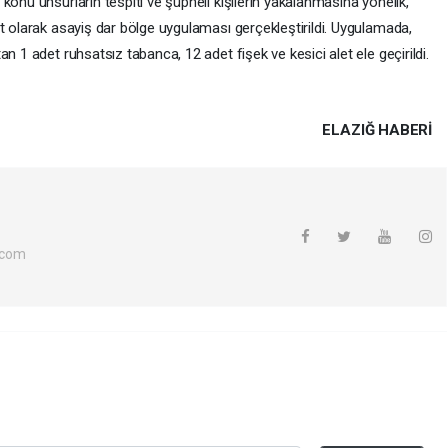
konu unsurların tespiti ve şüpheli kişilerin yakalanmasına yönelik,
t olarak asayiş dar bölge uygulaması gerçekleştirildi. Uygulamada,
n 1 adet ruhsatsız tabanca, 12 adet fişek ve kesici alet ele geçirildi.
ELAZIĞ HABERİ
.com