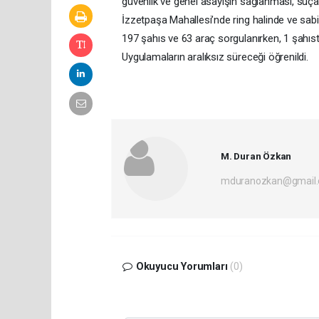
güvenlik ve genel asayişin sağlanması, suça 
İzzetpaşa Mahallesi’nde ring halinde ve sabi
197 şahıs ve 63 araç sorgulanırken, 1 şahısta
Uygulamaların aralıksız süreceği öğrenildi.
M. Duran Özkan
mduranozkan@gmail
Okuyucu Yorumları
(0)