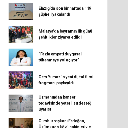
Elazığ’da son bir haftada 119
şüpheli yakalandı
Malatya'da bayramın ilk günü
şehitlikler ziyaret edildi
“Fazla empati duygusal
tükenmeye yol açıyor”
Cem Yılmaz'ın yeni dijital filmi
fragmanı paylaşıldı
Uzmanından kanser
tedavisinde yeterli su desteği
uyarısı
Cumhurbaşkanı Erdoğan,
Üzümkıran köyü sakinleriyle