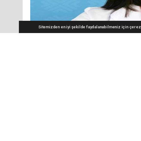
Sitemizden en iyi şekilde faydalanabilmeniz için çerezl
“Fazla empati duygusal tükenmeye
Bireylerin çevrelerindeki diğer insanların du
“hiperempati sendromuna” neden olduğunu i
yükünü taşımak da bir hastalıktır. Fazla emp
Medipol Üniversitesi Pendik Hastanesi’nden
açıklamalarda bulundu. Klinik Psikolog Gök