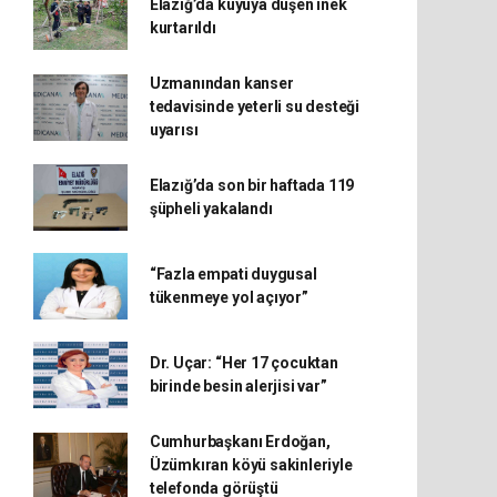
Elazığ’da kuyuya düşen inek
kurtarıldı
Uzmanından kanser
tedavisinde yeterli su desteği
uyarısı
Elazığ’da son bir haftada 119
şüpheli yakalandı
“Fazla empati duygusal
tükenmeye yol açıyor”
Dr. Uçar: “Her 17 çocuktan
birinde besin alerjisi var”
Cumhurbaşkanı Erdoğan,
Üzümkıran köyü sakinleriyle
telefonda görüştü