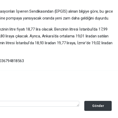
asyonları İşveren Sendikasından (EPGİS) alınan bilgiye göre, bu gece
resine pompaya yansıyacak oranda yeni zam daha geldiğini duyurdu.
nin litre fiyatı 18,77 lira olacak. Benzinin litresi İstanbul'da 17,99
8,80 liraya çıkacak. Ayrıca, Ankara'da ortalama 19,01 liradan satılan
nin litresi İstanbul'da 18,93 liradan 19,77 liraya, İzmir'de 19,02 liradan
59036794818563
Gönder