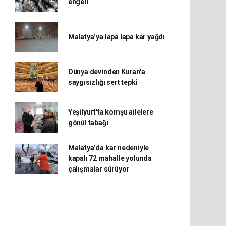
engeli
Malatya’ya lapa lapa kar yağdı
Dünya devinden Kuran'a
saygısızlığı sert tepki
Yeşilyurt'ta komşu ailelere
gönül tabağı
Malatya’da kar nedeniyle
kapalı 72 mahalle yolunda
çalışmalar sürüyor