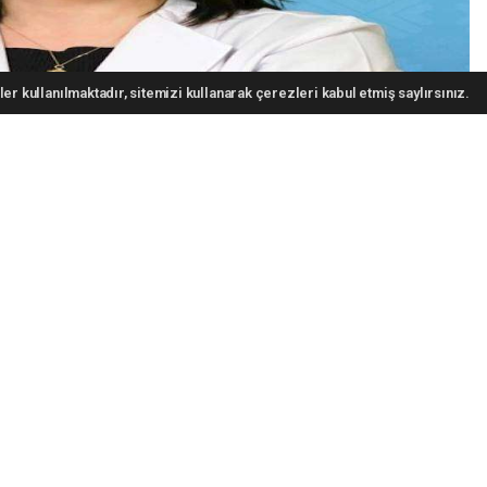
er kullanılmaktadır, sitemizi kullanarak çerezleri kabul etmiş saylırsınız.
 yol açıyor”
ygusal deneyimlerini aşırı derecede yoğun bir şekilde hissetmelerinin
fade eden Klinik Psikolog Gözde Göktaş, “Başkalarının duygusal
ati duygusal tükenmeye yol açıyor” dedi.
 Klinik Psikolog Gözde Göktaş, hiperempati sendromuna ilişkin
taş, hiperempati sendromunun diğerlerinin duygusal yükünü taşımak