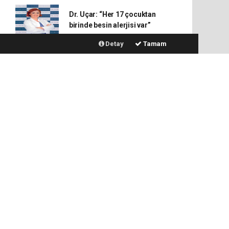
Dr. Uçar: “Her 17 çocuktan
birinde besin alerjisi var”
Detay
Tamam
Cem Yılmaz'ın yeni dijital filmi
fragmanı paylaşıldı
Elazığ’da kuyuya düşen inek
kurtarıldı
Cumhurbaşkanı Erdoğan,
Üzümkıran köyü sakinleriyle
telefonda görüştü
“Fazla empati duygusal
tükenmeye yol açıyor”
Uzmanından kanser
tedavisinde yeterli su desteği