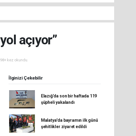
yol açıyor”
98+ kez okundu.
İlginizi Çekebilir
Elazığ’da son bir haftada 119
şüpheli yakalandı
Malatya'da bayramın ilk günü
şehitlikler ziyaret edildi