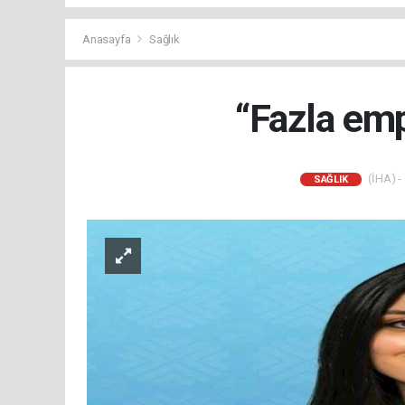
Anasayfa
Sağlık
“Fazla emp
(İHA) -
SAĞLIK