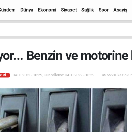
Gündem
Dünya
Ekonomi
Siyaset
Sağlık
Spor
Asayiş
or... Benzin ve motorine 
04.03.2022 - 18:29, Güncelleme: 04.03.2022 - 18:29
5558+ kez oku
OMI