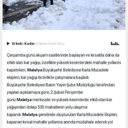
Erkek
|
Kadın
(Haberi Sesli Oku)
Çarşamba günü akşam saatlerinde başlayan ve kırsalda daha da
etkili olan kar yağışı, özellikle yüksek kesimlerdeki mahalle yollarını
Malatya
kapatırken,
Büyükşehir Belediyesi Karla Mücadele
ekipleri, kar yağışı ile birlikte çalışmalara başladı.
Büyükşehir Belediyesi Basın Yayın Şube Müdürlüğü tarafından
yapılan açıklamaya göre, 2 Şubat Perşembe
Malatya
günü
merkezde ve yüksek kesimlerde etkili olan kar
yağışından dolayı 530 mahallenin yolu ulaşıma
Malatya
kapandı.
genelinde oluşturulan Karla Mücadele Ekipleri,
kapanan kırsal mahalle yollarına anında müdahale ederek yol