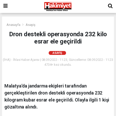
Anasayfa
Asayiş
Dron destekli operasyonda 232 kilo
esrar ele geçirildi
ASAYIŞ
(İHA) - İhlas Haber Ajansı | 08.09.2022 - 11:23, Güncelleme: 08.09.2022 - 11:23
4734+ kez okundu.
Malatya’da jandarma ekipleri tarafından
gerçekleştirilen dron destekli operasyonda 232
kilogram kubar esrar ele geçirildi. Olayla ilgili 1 kişi
gözaltına alındı.