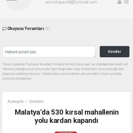
sematopac44@hotmail.com
Okuyucu Yorumları
(0)
Gönder
Yorum yazarak Topluluk Kuralları’nı kabul etmiş bulunuyor ve malatyahakimiyet.net
sitesine yaptığınız yorumunuzla ilgili doğrudan veya dolaylı tüm sorumluluğu tek
başınıza üstleniyorsunuz. Yazılan tüm yorumlardan site yönetimi hiçbir şekilde
sorumlu tutulamaz.
Anasayfa
Gündem
Malatya’da 530 kırsal mahallenin
yolu kardan kapandı