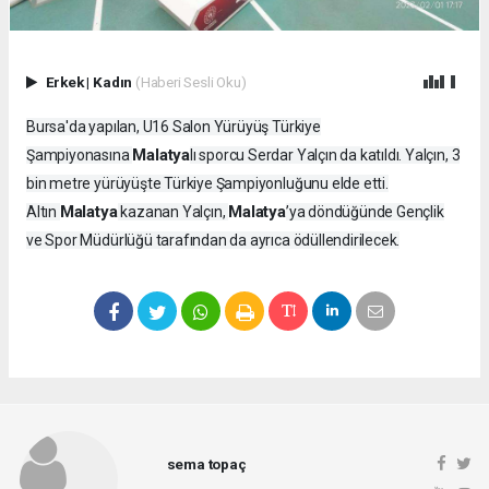
Erkek
|
Kadın
(Haberi Sesli Oku)
Bursa'da yapılan, U16 Salon Yürüyüş Türkiye
Malatya
Şampiyonasına
lı sporcu Serdar Yalçın da katıldı. Yalçın, 3
bin metre yürüyüşte Türkiye Şampiyonluğunu elde etti.
Malatya
Malatya
Altın
kazanan Yalçın,
’ya döndüğünde Gençlik
ve Spor Müdürlüğü tarafından da ayrıca ödüllendirilecek.
sema topaç