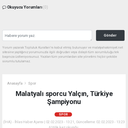
Okuyucu Yorumları
(0)
Gönder
Yorum yazarak Topluluk Kuralları’nı kabul etmiş bulunuyor ve malatyahakimiyet.net
sitesine yaptığınız yorumunuzla ilgili doğrudan veya dolaylı tüm sorumluluğu tek
başınıza üstleniyorsunuz. Yazılan tüm yorumlardan site yönetimi hiçbir şekilde
sorumlu tutulamaz.
Anasayfa
Spor
Malatyalı sporcu Yalçın, Türkiye
Şampiyonu
SPOR
(İHA) - İhlas Haber Ajansı | 02.02.2023 - 13:21, Güncelleme: 02.02.2023 - 13:23
6169+ kez okundu.