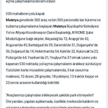
açma çalışmalarına devam ediyor.
530 mahallenin yolu kapalı
Malatya
genelinde 500 araç ve bin 300 personelle kar küreme ve
Malatya
tuzlama çalışmalarına başlayan
Büyükşehir Belediyesi
Yol ve Altyapı Koordinasyon Daire Başkanlığı, AYKOME Şube
Müdürlüğüne bağlı ekipler; Akçadağ’da 72, Arapgir’de 42,
Arguvan’da 45, Battalgazi’de 39, Darende’de 51, Doğanşehir’de
36, Doğanyol’da 14, Hekimhan’da 54, Kale’de 22, Kuluncak’ta 23,
Pütürge’de 64, Yazıhan’da 31, Yeşilyurt’ta 37 olmak üzere yolu
kapanan 530 noktada, yol açma çalışmalarını aralıksız sürdürüyor.
Yürütülen karla mücadele çalışmalarında, 3 kar savurma
makinesi, 10 dozer, 28 greyder, 18 yükleyici, 13 traktör kepçe ve
23 servis aracının kullanıldığı belirtildi.
“Araçlarımızı çalışmaları etkileyecek şekilde park etmeyelim”
Öte yandan, yapılan açıklamada, özellikle merkezde kaldırım ve
yol açma çalışmaları sırasında sürücülerin araçlarını yanlış ve