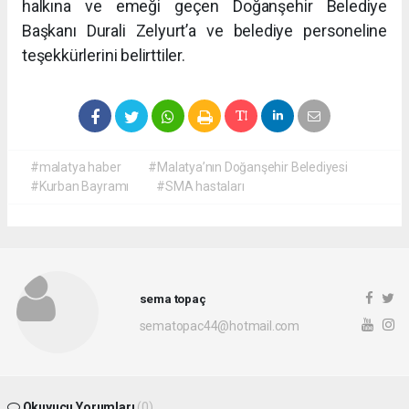
halkına ve emeği geçen Doğanşehir Belediye
Başkanı Durali Zelyurt’a ve belediye personeline
teşekkürlerini belirttiler.
#malatya haber
#Malatya’nın Doğanşehir Belediyesi
#Kurban Bayramı
#SMA hastaları
sema topaç
sematopac44@hotmail.com
Okuyucu Yorumları
(0)