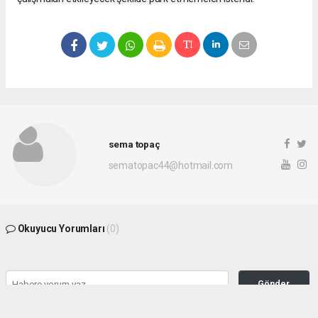
sema topaç
sematopac44@hotmail.com
Okuyucu Yorumları
(0)
Gönder
Yorum yazarak Topluluk Kuralları’nı kabul etmiş bulunuyor ve malatyahakimiyet.net