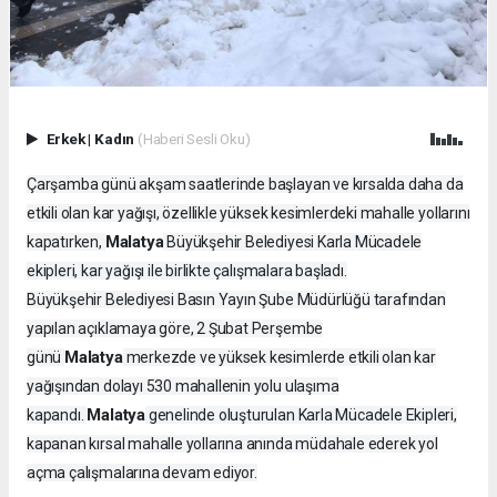
Erkek
|
Kadın
(Haberi Sesli Oku)
Çarşamba günü akşam saatlerinde başlayan ve kırsalda daha da
etkili olan kar yağışı, özellikle yüksek kesimlerdeki mahalle yollarını
Malatya
kapatırken,
Büyükşehir Belediyesi Karla Mücadele
ekipleri, kar yağışı ile birlikte çalışmalara başladı.
Büyükşehir Belediyesi Basın Yayın Şube Müdürlüğü tarafından
yapılan açıklamaya göre, 2 Şubat Perşembe
Malatya
günü
merkezde ve yüksek kesimlerde etkili olan kar
yağışından dolayı 530 mahallenin yolu ulaşıma
Malatya
kapandı.
genelinde oluşturulan Karla Mücadele Ekipleri,
kapanan kırsal mahalle yollarına anında müdahale ederek yol
açma çalışmalarına devam ediyor.