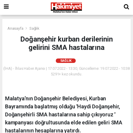
Anasayfa
Sağlık
Doğanşehir kurban derilerinin
gelirini SMA hastalarına
SAĞLIK
(İHA) - İhlas Haber Ajansı | 17.07.2022 - 13:30, Güncelleme: 19.07.2022 - 10:38
5291+ kez okundu.
Malatya’nın Doğanşehir Belediyesi, Kurban
Bayramında başlatmış olduğu 'Haydi Doğanşehir,
Doğanşehirli SMA hastalarına sahip çıkıyoruz '
kampanyası doğrultusunda elde edilen geliri SMA
hastalarının hesaplarına yatırdı.