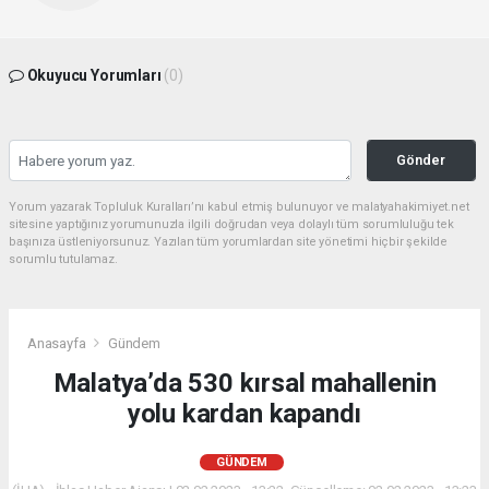
Okuyucu Yorumları
(0)
Gönder
Yorum yazarak Topluluk Kuralları’nı kabul etmiş bulunuyor ve malatyahakimiyet.net
sitesine yaptığınız yorumunuzla ilgili doğrudan veya dolaylı tüm sorumluluğu tek
başınıza üstleniyorsunuz. Yazılan tüm yorumlardan site yönetimi hiçbir şekilde
sorumlu tutulamaz.
Anasayfa
Gündem
Malatya’da 530 kırsal mahallenin
yolu kardan kapandı
GÜNDEM