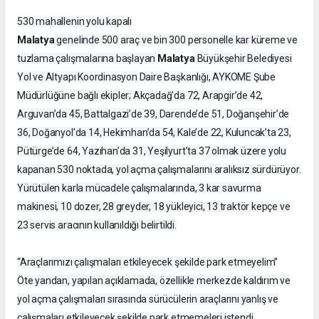
530 mahallenin yolu kapalı
Malatya
genelinde 500 araç ve bin 300 personelle kar küreme ve
Malatya
tuzlama çalışmalarına başlayan
Büyükşehir Belediyesi
Yol ve Altyapı Koordinasyon Daire Başkanlığı, AYKOME Şube
Müdürlüğüne bağlı ekipler; Akçadağ’da 72, Arapgir’de 42,
Arguvan’da 45, Battalgazi’de 39, Darende’de 51, Doğanşehir’de
36, Doğanyol’da 14, Hekimhan’da 54, Kale’de 22, Kuluncak’ta 23,
Pütürge’de 64, Yazıhan’da 31, Yeşilyurt’ta 37 olmak üzere yolu
kapanan 530 noktada, yol açma çalışmalarını aralıksız sürdürüyor.
Yürütülen karla mücadele çalışmalarında, 3 kar savurma
makinesi, 10 dozer, 28 greyder, 18 yükleyici, 13 traktör kepçe ve
23 servis aracının kullanıldığı belirtildi.
“Araçlarımızı çalışmaları etkileyecek şekilde park etmeyelim”
Öte yandan, yapılan açıklamada, özellikle merkezde kaldırım ve
yol açma çalışmaları sırasında sürücülerin araçlarını yanlış ve
çalışmaları etkileyecek şekilde park etmemeleri istendi.