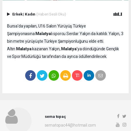
Erkek
|
Kadın
(Haberi Sesli Oku)
Bursa'da yapılan, U16 Salon Yürüyüş Türkiye
Malatya
Şampiyonasına
lı sporcu Serdar Yalçın da katıldı. Yalçın, 3
bin metre yürüyüşte Türkiye Şampiyonluğunu elde etti.
Malatya
Malatya
Altın
kazanan Yalçın,
’ya döndüğünde Gençlik
ve Spor Müdürlüğü tarafından da ayrıca ödüllendirilecek.
sema topaç
sematopac44@hotmail.com