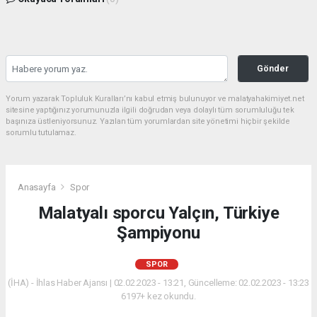
Gönder
Yorum yazarak Topluluk Kuralları’nı kabul etmiş bulunuyor ve malatyahakimiyet.net
sitesine yaptığınız yorumunuzla ilgili doğrudan veya dolaylı tüm sorumluluğu tek
başınıza üstleniyorsunuz. Yazılan tüm yorumlardan site yönetimi hiçbir şekilde
sorumlu tutulamaz.
Anasayfa
Spor
Malatyalı sporcu Yalçın, Türkiye
Şampiyonu
SPOR
(İHA) - İhlas Haber Ajansı | 02.02.2023 - 13:21, Güncelleme: 02.02.2023 - 13:23
6197+ kez okundu.