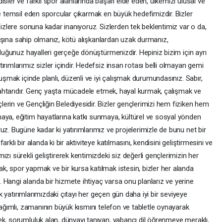
sler ve farklı spor alanlarında başarı elde eden, ülkemizi ulusal ve
de temsil eden sporcular çıkarmak en büyük hedefimizdir. Bizler
sizlere sonuna kadar inanıyoruz. Sizlerden tek beklentimiz var o da,
layışına sahip olmanız, kötü alışkanlardan uzak durmanız,
rduğunuz hayalleri gerçeğe dönüştürmenizdir. Hepiniz bizim için ayrı
rımlarımız sizler içindir. Hedefsiz insan rotası belli olmayan gemi
vuşmak içinde planlı, düzenli ve iyi çalışmak durumundasınız. Sabır,
 anahtarıdır. Genç yaşta mücadele etmek, hayal kurmak, çalışmak ve
erin ve Gençliğin Belediyesidir. Bizler gençlerimizi hem fiziken hem
aya, eğitim hayatlarına katkı sunmaya, kültürel ve sosyal yönden
uz. Bugüne kadar ki yatırımlarımız ve projelerimizle de bunu net bir
klı bir alanda ki bir aktiviteye katılmasını, kendisini geliştirmesini ve
zı sürekli geliştirerek kentimizdeki siz değerli gençlerimizin her
k, spor yapmak ve bir kursa katılmak istesin, bizler her alanda
 Hangi alanda bir hizmete ihtiyaç varsa onu planlarız ve yerine
lik yatırımlarımızdaki çıtayı her geçen gün daha iyi bir seviyeye
 bağımlı, zamanının büyük kısmını telefon ve tabletle oynayarak
ek, sorumluluk alan, dünyayı tanıyan, yabancı dil öğrenmeye meraklı,