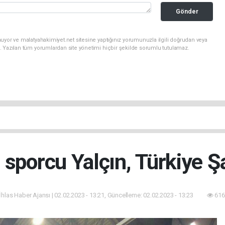
Gönder
uyor ve malatyahakimiyet.net sitesine yaptığınız yorumunuzla ilgili doğrudan veya
. Yazılan tüm yorumlardan site yönetimi hiçbir şekilde sorumlu tutulamaz.
ı sporcu Yalçın, Türkiye 
İhlas Haber Ajansı | 02.02.2023 - 13:21, Güncelleme: 02.02.2023 - 13:23
616