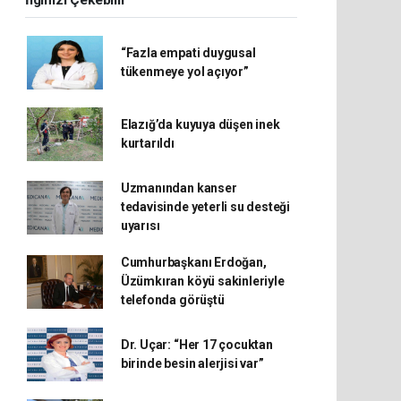
İlginizi Çekebilir
“Fazla empati duygusal
tükenmeye yol açıyor”
Elazığ’da kuyuya düşen inek
kurtarıldı
Uzmanından kanser
tedavisinde yeterli su desteği
uyarısı
Cumhurbaşkanı Erdoğan,
Üzümkıran köyü sakinleriyle
telefonda görüştü
Dr. Uçar: “Her 17 çocuktan
birinde besin alerjisi var”