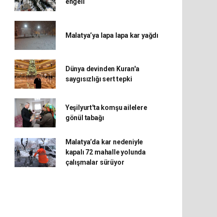
engeli
Malatya’ya lapa lapa kar yağdı
Dünya devinden Kuran'a
saygısızlığı sert tepki
Yeşilyurt'ta komşu ailelere
gönül tabağı
Malatya’da kar nedeniyle
kapalı 72 mahalle yolunda
çalışmalar sürüyor