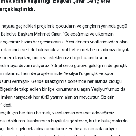
enmek adına başlattığı ‘Başkan Çınar Gençlerle
erçekleştirildi.
a hayata geçirdikleri projelerle çocukların ve gençlerin yanında güçlü
urt Belediye Başkanı Mehmet Çınar, “Geleceğimizi ve ülkemizin
 gençlerimiz bizim her şeyimizsiniz. Yeni dönem vaatlerimizden olan
 ortamında sizlerle buluşmak ve sohbet etmek bizim adımıza büyük
yük önem taşırken, öneri ve istekleriniz doğrultusunda yeni
zandırmaya devam ediyoruz. 3,5 yıl önce göreve geldiğimizde gençlik
atırımlarımız hem de projelerimizle Yeşilyurt’u gençlik ve spor
 sözünü vermiştik. Geride bıraktığımız dönemde her alanda olduğu
e bölgesinde takip edilen bir ilçe konumuna ulaşan Yeşilyurt’umuz da
 imkan tanıyacak her türlü yatırım alanları mevcuttur. Sizlerin
“ dedi.
ir gençlik için her türlü hizmeti, yarınlarımızı emanet edeceğimiz
ızı dolduran, kurslarımıza büyük ilgi gösteren, bu tür buluşmalarda
dükçe bizler gelecek adına umudumuz ve heyecanımızda artıyor.