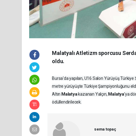
Malatyalı Atletizm sporcusu Serda
oldu.
Bursa'da yapılan, U16 Salon Yürüyüş Türkiy
metre yürüyüşte Türkiye Şampiyonluğunu elde
Malatya
Malatya
Altın
kazanan Yalçın,
’ya dö
ödüllendirilecek.
sema topaç