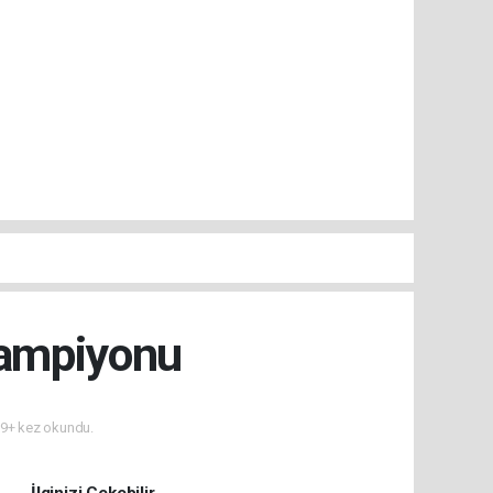
Şampiyonu
9+ kez okundu.