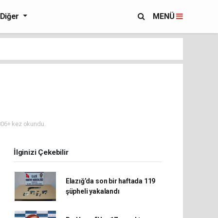
Diğer
MENÜ
06+ kez okundu.
İlginizi Çekebilir
Elazığ’da son bir haftada 119
şüpheli yakalandı