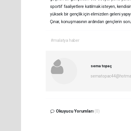
sportif faaliyetlere katılmak isteyen, kendis
yüksek bir gençlik için elimizden geleni yapı
Çınar, konuşmasının ardından gençlerin sorula
#malatya haber
sema topaç
sematopac44@hotmai
Okuyucu Yorumları
(0)