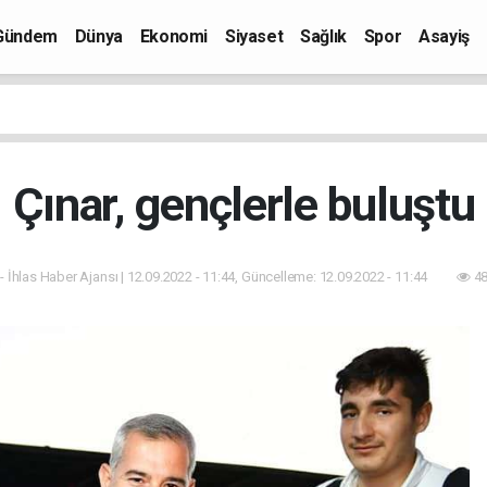
Gündem
Dünya
Ekonomi
Siyaset
Sağlık
Spor
Asayiş
Çınar, gençlerle buluştu
- İhlas Haber Ajansı | 12.09.2022 - 11:44, Güncelleme: 12.09.2022 - 11:44
48