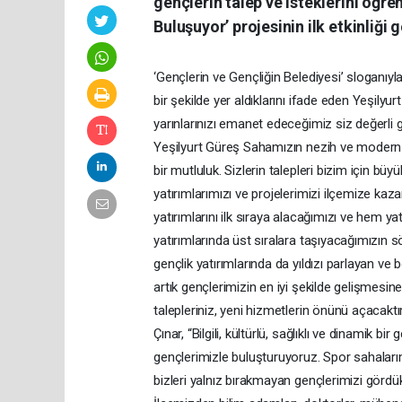
gençlerin talep ve isteklerini öğr
Buluşuyor’ projesinin ilk etkinliği g
‘Gençlerin ve Gençliğin Belediyesi’ sloganıyl
bir şekilde yer aldıklarını ifade eden Yeşily
yarınlarınızı emanet edeceğimiz siz değerli
Yeşilyurt Güreş Sahamızın nezih ve modern
bir mutluluk. Sizlerin talepleri bizim için bü
yatırımlarımızı ve projelerimizi ilçemize ka
yatırımlarını ilk sıraya alacağımızı ve hem y
yatırımlarında üst sıralara taşıyacağımızın
gençlik yatırımlarında da yıldızı parlayan v
artık gençlerimizin en iyi şekilde gelişmesine
talepleriniz, yeni hizmetlerin önünü açacaktır
Çınar, “Bilgili, kültürlü, sağlıklı ve dinamik b
gençlerimizle buluşturuyoruz. Spor sahalarım
bizleri yalnız bırakmayan gençlerimizi gör