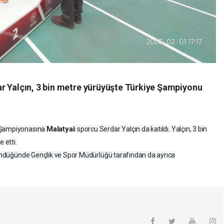
r Yalçın, 3 bin metre yürüyüşte Türkiye Şampiyonu
Malatya
e Şampiyonasına
lı sporcu Serdar Yalçın da katıldı. Yalçın, 3 bin
 etti.
ndüğünde Gençlik ve Spor Müdürlüğü tarafından da ayrıca