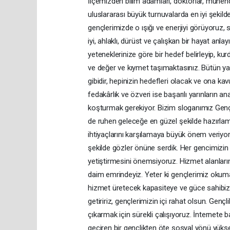
İlçemizden bilim adamları, doktorlar, mühendi
uluslararası büyük turnuvalarda en iyi şekil
gençlerimizde o ışığı ve enerjiyi görüyoruz, 
iyi, ahlaklı, dürüst ve çalışkan bir hayat an
yeteneklerinize göre bir hedef belirleyip, ku
ve değer ve kıymet taşımaktasınız. Bütün yatı
gibidir, hepinizin hedefleri olacak ve ona ka
fedakârlık ve özveri ise başarılı yarınların
koşturmak gerekiyor. Bizim sloganımız Gençl
de ruhen geleceğe en güzel şekilde hazırlam
ihtiyaçlarını karşılamaya büyük önem veriyor
şekilde gözler önüne serdik. Her gencimizin far
yetiştirmesini önemsiyoruz. Hizmet alanlarımı
daim emrindeyiz. Yeter ki gençlerimiz okuma
hizmet üretecek kapasiteye ve güce sahibiz.
getiririz, gençlerimizin içi rahat olsun. Genç
çıkarmak için sürekli çalışıyoruz. İnternete
geçiren bir gençlikten öte sosyal yönü yüks