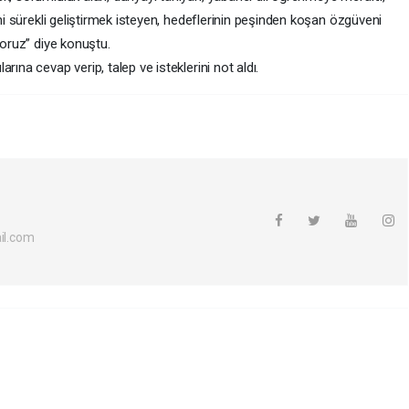
ini sürekli geliştirmek isteyen, hedeflerinin peşinden koşan özgüveni
yoruz” diye konuştu.
rına cevap verip, talep ve isteklerini not aldı.
l.com