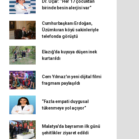
Dr. Uçar: “Her 17 çocuktan
birinde besin alerjisi var”
Cumhurbaşkanı Erdoğan,
Üzümkıran köyü sakinleriyle
telefonda görüştü
Elazığ’da kuyuya düşen inek
kurtarıldı
Cem Yılmaz'ın yeni dijital filmi
fragmanı paylaşıldı
“Fazla empati duygusal
tükenmeye yol açıyor”
Malatya'da bayramın ilk günü
şehitlikler ziyaret edildi