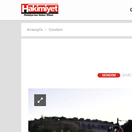
Anasayfa
Gündem
(İHA) 
GÜNDEM