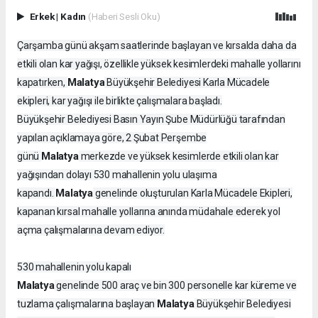
Erkek
|
Kadın
(Haberi Sesli Oku)
Çarşamba günü akşam saatlerinde başlayan ve kırsalda daha da
etkili olan kar yağışı, özellikle yüksek kesimlerdeki mahalle yollarını
Malatya
kapatırken,
Büyükşehir Belediyesi Karla Mücadele
ekipleri, kar yağışı ile birlikte çalışmalara başladı.
Büyükşehir Belediyesi Basın Yayın Şube Müdürlüğü tarafından
yapılan açıklamaya göre, 2 Şubat Perşembe
Malatya
günü
merkezde ve yüksek kesimlerde etkili olan kar
yağışından dolayı 530 mahallenin yolu ulaşıma
Malatya
kapandı.
genelinde oluşturulan Karla Mücadele Ekipleri,
kapanan kırsal mahalle yollarına anında müdahale ederek yol
açma çalışmalarına devam ediyor.
530 mahallenin yolu kapalı
Malatya
genelinde 500 araç ve bin 300 personelle kar küreme ve
Malatya
tuzlama çalışmalarına başlayan
Büyükşehir Belediyesi