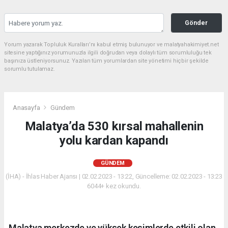
Gönder
Yorum yazarak Topluluk Kuralları’nı kabul etmiş bulunuyor ve malatyahakimiyet.net
sitesine yaptığınız yorumunuzla ilgili doğrudan veya dolaylı tüm sorumluluğu tek
başınıza üstleniyorsunuz. Yazılan tüm yorumlardan site yönetimi hiçbir şekilde
sorumlu tutulamaz.
Anasayfa
Gündem
Malatya’da 530 kırsal mahallenin
yolu kardan kapandı
GÜNDEM
(İHA) - İhlas Haber Ajansı | 02.02.2023 - 13:22, Güncelleme: 02.02.2023 - 13:23
6044+ kez okundu.
Malatya merkezde ve yüksek kesimlerde etkili olan