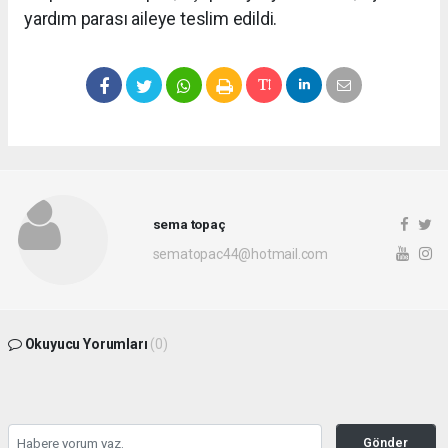
yardım parası aileye teslim edildi.
sema topaç
sematopac44@hotmail.com
Okuyucu Yorumları
(0)
Gönder