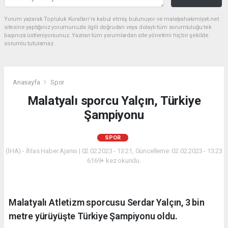
Yorum yazarak Topluluk Kuralları’nı kabul etmiş bulunuyor ve malatyahakimiyet.net
sitesine yaptığınız yorumunuzla ilgili doğrudan veya dolaylı tüm sorumluluğu tek
başınıza üstleniyorsunuz. Yazılan tüm yorumlardan site yönetimi hiçbir şekilde
sorumlu tutulamaz.
Anasayfa
Spor
Malatyalı sporcu Yalçın, Türkiye
Şampiyonu
SPOR
(İHA) - İhlas Haber Ajansı | 02.02.2023 - 13:21, Güncelleme: 02.02.2023 - 13:23
6169+ kez okundu.
Malatyalı Atletizm sporcusu Serdar Yalçın, 3 bin
metre yürüyüşte Türkiye Şampiyonu oldu.