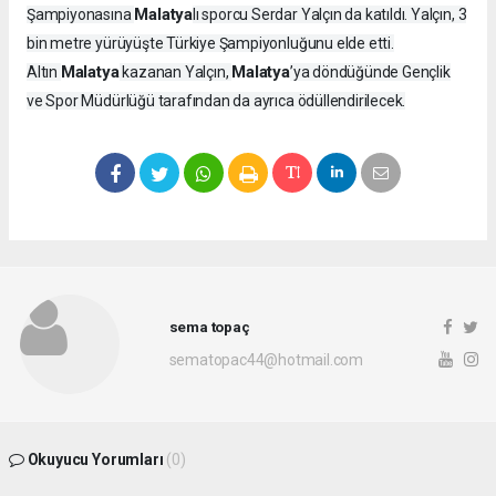
Malatya
Şampiyonasına
lı sporcu Serdar Yalçın da katıldı. Yalçın, 3
bin metre yürüyüşte Türkiye Şampiyonluğunu elde etti.
Malatya
Malatya
Altın
kazanan Yalçın,
’ya döndüğünde Gençlik
ve Spor Müdürlüğü tarafından da ayrıca ödüllendirilecek.
sema topaç
sematopac44@hotmail.com
Okuyucu Yorumları
(0)