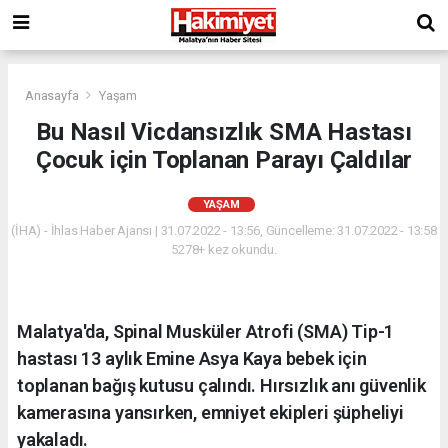
Anasayfa
Yaşam
Bu Nasıl Vicdansızlık SMA Hastası
Çocuk için Toplanan Parayı Çaldılar
YAŞAM
(İHA) - İhlas Haber Ajansı | 31.07.2022 - 13:56, Güncelleme: 31.07.2022 - 13:58
5278+ kez okundu.
Malatya'da, Spinal Musküler Atrofi (SMA) Tip-1
hastası 13 aylık Emine Asya Kaya bebek için
toplanan bağış kutusu çalındı. Hırsızlık anı güvenlik
kamerasına yansırken, emniyet ekipleri şüpheliyi
yakaladı.