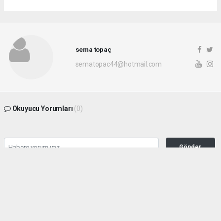
sema topaç
sematopac44@hotmail.com
Okuyucu Yorumları
(0)
Gönder
Yorum yazarak Topluluk Kuralları’nı kabul etmiş bulunuyor ve malatyahakimiyet.net
sitesine yaptığınız yorumunuzla ilgili doğrudan veya dolaylı tüm sorumluluğu tek
başınıza üstleniyorsunuz. Yazılan tüm yorumlardan site yönetimi hiçbir şekilde
sorumlu tutulamaz.