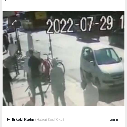
Erkek
|
Kadın
(Haberi Sesli Oku)