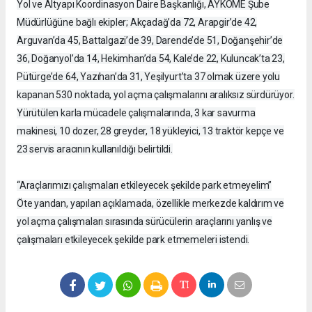
Yol ve Altyapı Koordinasyon Daire Başkanlığı, AYKOME Şube
Müdürlüğüne bağlı ekipler; Akçadağ’da 72, Arapgir’de 42,
Arguvan’da 45, Battalgazi’de 39, Darende’de 51, Doğanşehir’de
36, Doğanyol’da 14, Hekimhan’da 54, Kale’de 22, Kuluncak’ta 23,
Pütürge’de 64, Yazıhan’da 31, Yeşilyurt’ta 37 olmak üzere yolu
kapanan 530 noktada, yol açma çalışmalarını aralıksız sürdürüyor.
Yürütülen karla mücadele çalışmalarında, 3 kar savurma
makinesi, 10 dozer, 28 greyder, 18 yükleyici, 13 traktör kepçe ve
23 servis aracının kullanıldığı belirtildi.
“Araçlarımızı çalışmaları etkileyecek şekilde park etmeyelim”
Öte yandan, yapılan açıklamada, özellikle merkezde kaldırım ve
yol açma çalışmaları sırasında sürücülerin araçlarını yanlış ve
çalışmaları etkileyecek şekilde park etmemeleri istendi.