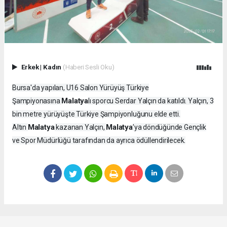
Erkek
|
Kadın
(Haberi Sesli Oku)
Bursa'da yapılan, U16 Salon Yürüyüş Türkiye
Malatya
Şampiyonasına
lı sporcu Serdar Yalçın da katıldı. Yalçın, 3
bin metre yürüyüşte Türkiye Şampiyonluğunu elde etti.
Malatya
Malatya
Altın
kazanan Yalçın,
’ya döndüğünde Gençlik
ve Spor Müdürlüğü tarafından da ayrıca ödüllendirilecek.