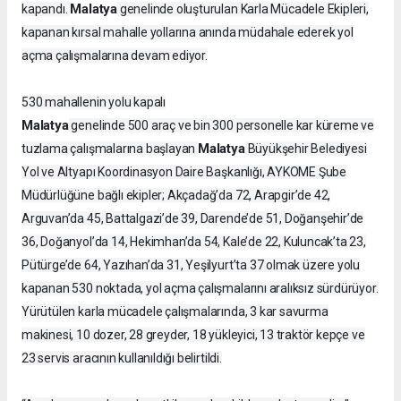
Malatya
kapandı.
genelinde oluşturulan Karla Mücadele Ekipleri,
kapanan kırsal mahalle yollarına anında müdahale ederek yol
açma çalışmalarına devam ediyor.
530 mahallenin yolu kapalı
Malatya
genelinde 500 araç ve bin 300 personelle kar küreme ve
Malatya
tuzlama çalışmalarına başlayan
Büyükşehir Belediyesi
Yol ve Altyapı Koordinasyon Daire Başkanlığı, AYKOME Şube
Müdürlüğüne bağlı ekipler; Akçadağ’da 72, Arapgir’de 42,
Arguvan’da 45, Battalgazi’de 39, Darende’de 51, Doğanşehir’de
36, Doğanyol’da 14, Hekimhan’da 54, Kale’de 22, Kuluncak’ta 23,
Pütürge’de 64, Yazıhan’da 31, Yeşilyurt’ta 37 olmak üzere yolu
kapanan 530 noktada, yol açma çalışmalarını aralıksız sürdürüyor.
Yürütülen karla mücadele çalışmalarında, 3 kar savurma
makinesi, 10 dozer, 28 greyder, 18 yükleyici, 13 traktör kepçe ve
23 servis aracının kullanıldığı belirtildi.