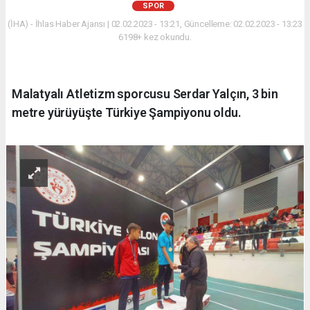
SPOR
(İHA) - İhlas Haber Ajansı | 02.02.2023 - 13:21, Güncelleme: 02.02.2023 - 13:23
6198+ kez okundu.
Malatyalı Atletizm sporcusu Serdar Yalçın, 3 bin
metre yürüyüşte Türkiye Şampiyonu oldu.