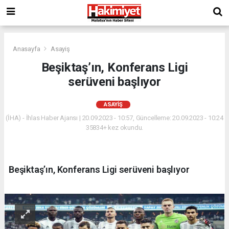
Anasayfa
Asayiş
Beşiktaş’ın, Konferans Ligi
serüveni başlıyor
ASAYIŞ
(İHA) - İhlas Haber Ajansı | 20.09.2023 - 10:57, Güncelleme: 20.09.2023 - 10:24
35834+ kez okundu.
Beşiktaş’ın, Konferans Ligi serüveni başlıyor