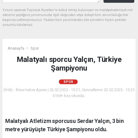
Yorum yazarak Topluluk Kuralları’nı kabul etmiş bulunuyor ve malatyahakimiyet.net
sitesine yaptığınız yorumunuzla ilgili doğrudan veya dolaylı tüm sorumluluğu tek
başınıza üstleniyorsunuz. Yazılan tüm yorumlardan site yönetimi hiçbir şekilde
sorumlu tutulamaz.
Anasayfa
Spor
Malatyalı sporcu Yalçın, Türkiye
Şampiyonu
SPOR
(İHA) - İhlas Haber Ajansı | 02.02.2023 - 13:21, Güncelleme: 02.02.2023 - 13:23
6169+ kez okundu.
Malatyalı Atletizm sporcusu Serdar Yalçın, 3 bin
metre yürüyüşte Türkiye Şampiyonu oldu.