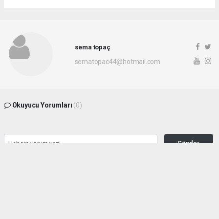
sema topaç
sematopac44@hotmail.com
Okuyucu Yorumları
(0)
Gönder
Yorum yazarak Topluluk Kuralları’nı kabul etmiş bulunuyor ve malatyahakimiyet.net
sitesine yaptığınız yorumunuzla ilgili doğrudan veya dolaylı tüm sorumluluğu tek
başınıza üstleniyorsunuz. Yazılan tüm yorumlardan site yönetimi hiçbir şekilde
sorumlu tutulamaz.