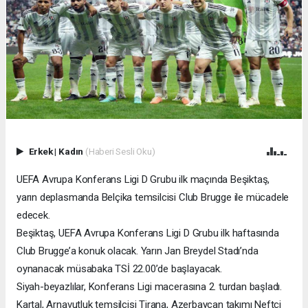
Erkek
|
Kadın
(Haberi Sesli Oku)
UEFA Avrupa Konferans Ligi D Grubu ilk maçında Beşiktaş,
yarın deplasmanda Belçika temsilcisi Club Brugge ile mücadele
edecek.
Beşiktaş, UEFA Avrupa Konferans Ligi D Grubu ilk haftasında
Club Brugge’a konuk olacak. Yarın Jan Breydel Stadı’nda
oynanacak müsabaka TSİ 22.00’de başlayacak.
Siyah-beyazlılar, Konferans Ligi macerasına 2. turdan başladı.
Kartal, Arnavutluk temsilcisi Tirana, Azerbaycan takımı Neftçi