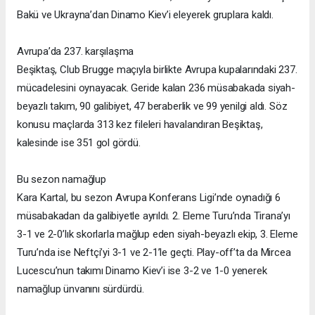
Bakü ve Ukrayna’dan Dinamo Kiev’i eleyerek gruplara kaldı.
Avrupa’da 237. karşılaşma
Beşiktaş, Club Brugge maçıyla birlikte Avrupa kupalarındaki 237.
mücadelesini oynayacak. Geride kalan 236 müsabakada siyah-
beyazlı takım, 90 galibiyet, 47 beraberlik ve 99 yenilgi aldı. Söz
konusu maçlarda 313 kez fileleri havalandıran Beşiktaş,
kalesinde ise 351 gol gördü.
Bu sezon namağlup
Kara Kartal, bu sezon Avrupa Konferans Ligi’nde oynadığı 6
müsabakadan da galibiyetle ayrıldı. 2. Eleme Turu’nda Tirana’yı
3-1 ve 2-0’lık skorlarla mağlup eden siyah-beyazlı ekip, 3. Eleme
Turu’nda ise Neftçi’yi 3-1 ve 2-1’le geçti. Play-off’ta da Mircea
Lucescu’nun takımı Dinamo Kiev’i ise 3-2 ve 1-0 yenerek
namağlup ünvanını sürdürdü.