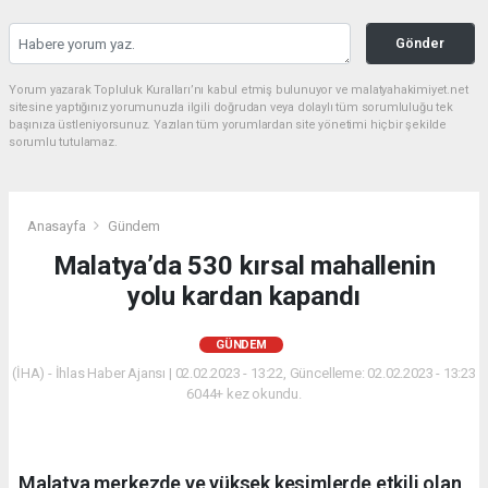
Gönder
Yorum yazarak Topluluk Kuralları’nı kabul etmiş bulunuyor ve malatyahakimiyet.net
sitesine yaptığınız yorumunuzla ilgili doğrudan veya dolaylı tüm sorumluluğu tek
başınıza üstleniyorsunuz. Yazılan tüm yorumlardan site yönetimi hiçbir şekilde
sorumlu tutulamaz.
Anasayfa
Gündem
Malatya’da 530 kırsal mahallenin
yolu kardan kapandı
GÜNDEM
(İHA) - İhlas Haber Ajansı | 02.02.2023 - 13:22, Güncelleme: 02.02.2023 - 13:23
6044+ kez okundu.
Malatya merkezde ve yüksek kesimlerde etkili olan