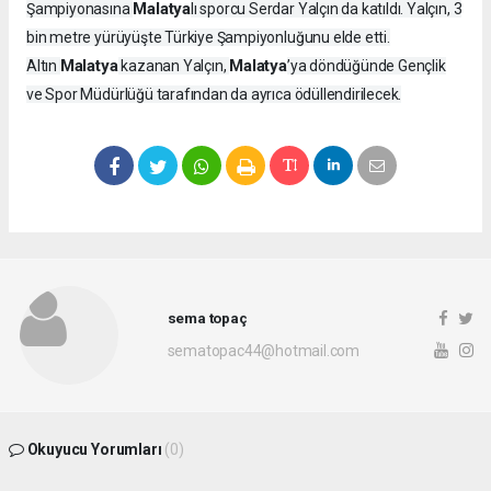
Malatya
Şampiyonasına
lı sporcu Serdar Yalçın da katıldı. Yalçın, 3
bin metre yürüyüşte Türkiye Şampiyonluğunu elde etti.
Malatya
Malatya
Altın
kazanan Yalçın,
’ya döndüğünde Gençlik
ve Spor Müdürlüğü tarafından da ayrıca ödüllendirilecek.
sema topaç
sematopac44@hotmail.com
Okuyucu Yorumları
(0)