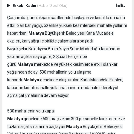
Erkek
|
Kadın
(Haberi Sesli Oku)
Çarşamba günü akşam saatlerinde başlayan ve kırsalda daha da
etkili olan kar yağışı, özellikle yüksek kesimlerdeki mahalle yollarını
Malatya
kapatırken,
Büyükşehir Belediyesi Karla Mücadele
ekipleri, kar yağışı ile birlikte çalışmalara başladı.
Büyükşehir Belediyesi Basın Yayın Şube Müdürlüğü tarafından
yapılan açıklamaya göre, 2 Şubat Perşembe
Malatya
günü
merkezde ve yüksek kesimlerde etkili olan kar
yağışından dolayı 530 mahallenin yolu ulaşıma
Malatya
kapandı.
genelinde oluşturulan Karla Mücadele Ekipleri,
kapanan kırsal mahalle yollarına anında müdahale ederek yol
açma çalışmalarına devam ediyor.
530 mahallenin yolu kapalı
Malatya
genelinde 500 araç ve bin 300 personelle kar küreme ve
Malatya
tuzlama çalışmalarına başlayan
Büyükşehir Belediyesi