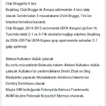
Club Brugge’la 4. kez
Beşiktaş, Club Brugge ile Avrupa sahnesinde 4. kez rakip
olacak. Geride kalan 3 müsabakanın 2’sini Brugge, 1’ini ise
İstanbul temsilcisi kazandı.
Club Brugge, 2014-2015 sezonunda UEFA Avrupa Ligi Son 16
Turu’nda rakibi 2-1 ve 3-1’lik skorlarla mağlup ederken, Beşiktaş
da 2006-2007’de UEFA Kupası grup aşamasında sahadan 2-1
galip ayrılmıştı
Aleksei Kulbakov düdük çalacak
Bu zorlu mücadelede Belaruslu hakem Aleksei Kulbakov düdük
çalacak. Kulbakov’un yardımcılıklarını Dmitri Zhuk ve Oleg
Maslyanko yapacak. Müsabakanın dördüncü hakemi ise
Dzmitry Dzmitryieu olacak.
Maçta VAR koltuğunda Polonya’da Bartosz Frankowski,
AVAR’da yine Polonyalı Krzysztof Myrmus oturacak.