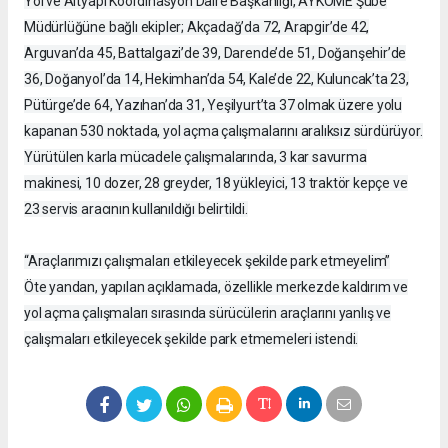
Yol ve Altyapı Koordinasyon Daire Başkanlığı, AYKOME Şube
Müdürlüğüne bağlı ekipler; Akçadağ’da 72, Arapgir’de 42,
Arguvan’da 45, Battalgazi’de 39, Darende’de 51, Doğanşehir’de
36, Doğanyol’da 14, Hekimhan’da 54, Kale’de 22, Kuluncak’ta 23,
Pütürge’de 64, Yazıhan’da 31, Yeşilyurt’ta 37 olmak üzere yolu
kapanan 530 noktada, yol açma çalışmalarını aralıksız sürdürüyor.
Yürütülen karla mücadele çalışmalarında, 3 kar savurma
makinesi, 10 dozer, 28 greyder, 18 yükleyici, 13 traktör kepçe ve
23 servis aracının kullanıldığı belirtildi.
“Araçlarımızı çalışmaları etkileyecek şekilde park etmeyelim”
Öte yandan, yapılan açıklamada, özellikle merkezde kaldırım ve
yol açma çalışmaları sırasında sürücülerin araçlarını yanlış ve
çalışmaları etkileyecek şekilde park etmemeleri istendi.