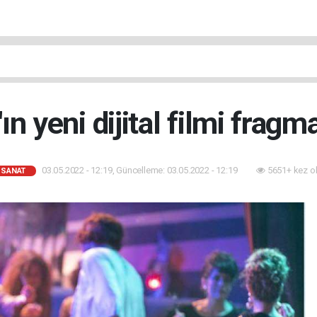
n yeni dijital filmi fragma
03.05.2022 - 12:19, Güncelleme: 03.05.2022 - 12:19
5651+ kez o
-SANAT