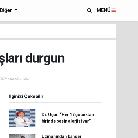
Diğer
MENÜ
şları durgun
57+ kez okundu.
İlginizi Çekebilir
Dr. Uçar: “Her 17 çocuktan
birinde besin alerjisi var”
Uzmanından kanser