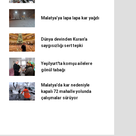
Malatya’ya lapa lapa kar yağdı
Dünya devinden Kuran'a
saygısızlığı sert tepki
Yeşilyurt'ta komşu ailelere
gönül tabağı
Malatya’da kar nedeniyle
kapalı 72 mahalle yolunda
çalışmalar sürüyor