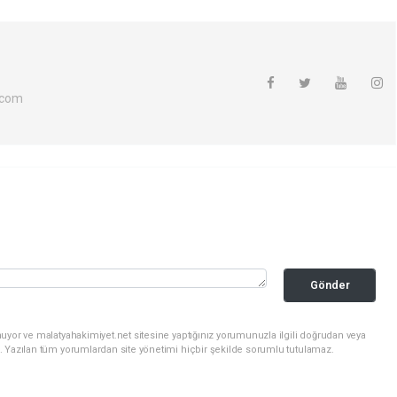
.com
Gönder
uyor ve malatyahakimiyet.net sitesine yaptığınız yorumunuzla ilgili doğrudan veya
. Yazılan tüm yorumlardan site yönetimi hiçbir şekilde sorumlu tutulamaz.