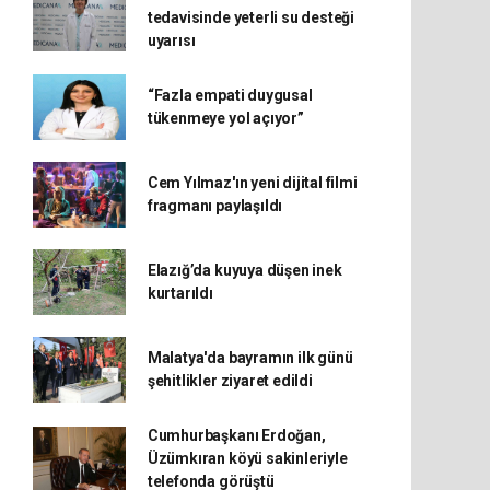
tedavisinde yeterli su desteği
uyarısı
“Fazla empati duygusal
tükenmeye yol açıyor”
Cem Yılmaz'ın yeni dijital filmi
fragmanı paylaşıldı
Elazığ’da kuyuya düşen inek
kurtarıldı
Malatya'da bayramın ilk günü
şehitlikler ziyaret edildi
Cumhurbaşkanı Erdoğan,
Üzümkıran köyü sakinleriyle
telefonda görüştü