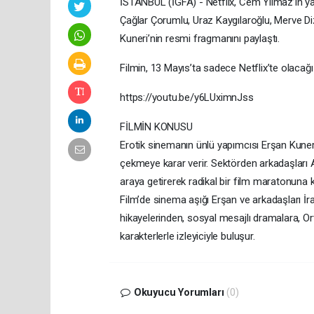
İSTANBUL (İGFA) - Netflix, Cem Yılmaz’ın ya
Çağlar Çorumlu, Uraz Kaygılaroğlu, Merve Di
Kuneri’nin resmi fragmanını paylaştı.
Filmin, 13 Mayıs’ta sadece Netflix’te olacağı 
https://youtu.be/y6LUximnJss
FİLMİN KONUSU
Erotik sinemanın ünlü yapımcısı Erşan Kuneri
çekmeye karar verir. Sektörden arkadaşları A
araya getirerek radikal bir film maratonuna ko
Film’de sinema aşığı Erşan ve arkadaşları İ
hikayelerinden, sosyal mesajlı dramalara, Or
karakterlerle izleyiciyle buluşur.
Okuyucu Yorumları
(0)