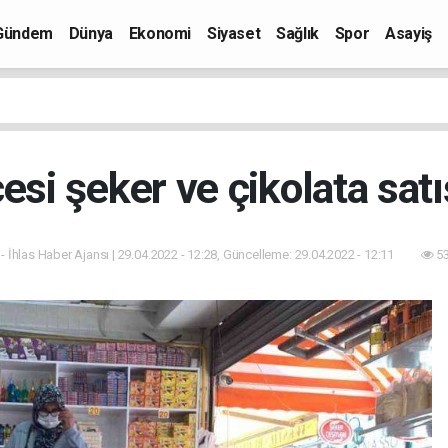
Gündem
Dünya
Ekonomi
Siyaset
Sağlık
Spor
Asayiş
si şeker ve çikolata satı
- İhlas Haber Ajansı | 29.04.2022 - 12:28, Güncelleme: 29.04.2022 - 12:11
53