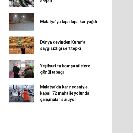
engeli
Malatya’ya lapa lapa kar yağdı
Dünya devinden Kuran'a
saygısızlığı sert tepki
Yeşilyurt'ta komşu ailelere
gönül tabağı
Malatya’da kar nedeniyle
kapalı 72 mahalle yolunda
çalışmalar sürüyor