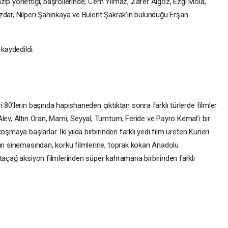
zıp yönettiği, başrollerinde; Cem Yılmaz, Zafer Algöz, Ezgi Mola,
zdar, Nilperi Şahinkaya ve Bülent Şakrak’ın bulunduğu Erşan
kaydedildi.
 80’lerin başında hapishaneden çıktıktan sonra farklı türlerde filmler
lev, Altın Oran, Mami, Seyyal, Tumtum, Feride ve Payro Kemal’i bir
şmaya başlarlar. İki yılda birbirinden farklı yedi film üreten Kuneri
ran sinemasından, korku filmlerine, toprak kokan Anadolu
taçağ aksiyon filmlerinden süper kahramana birbirinden farklı