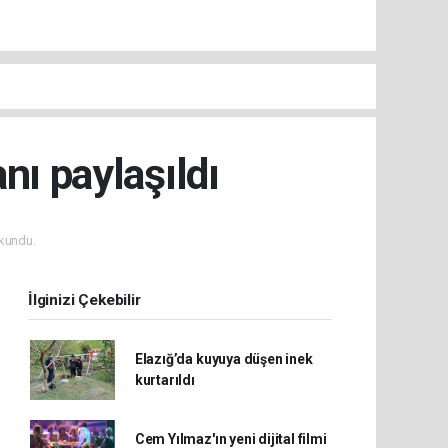
nı paylaşıldı
kundu.
İlginizi Çekebilir
Elazığ’da kuyuya düşen inek
kurtarıldı
Cem Yılmaz'ın yeni dijital filmi