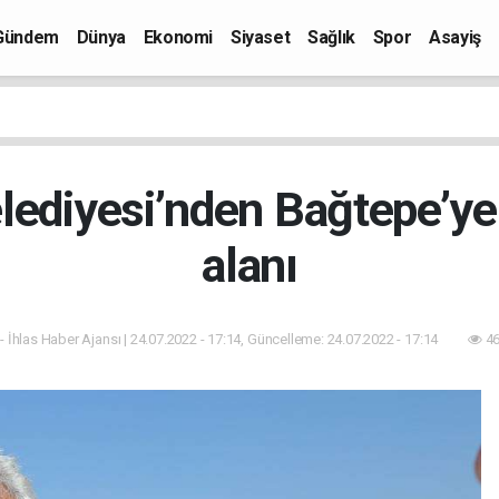
Gündem
Dünya
Ekonomi
Siyaset
Sağlık
Spor
Asayiş
elediyesi’nden Bağtepe’ye
alanı
- İhlas Haber Ajansı | 24.07.2022 - 17:14, Güncelleme: 24.07.2022 - 17:14
46