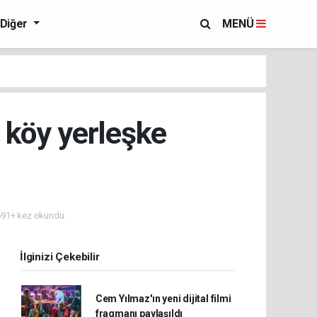
Diğer
MENÜ
 köy yerleşke
91+ kez okundu.
İlginizi Çekebilir
Cem Yılmaz'ın yeni dijital filmi
fragmanı paylaşıldı