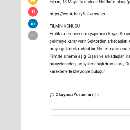
Filmin, 13 Mayıs’ta sadece Netflix’te olacağı 
https://youtu.be/y6LUximnJss
FİLMİN KONUSU
Erotik sinemanın ünlü yapımcısı Erşan Kuneri
çekmeye karar verir. Sektörden arkadaşları A
araya getirerek radikal bir film maratonuna ko
Film’de sinema aşığı Erşan ve arkadaşları İ
hikayelerinden, sosyal mesajlı dramalara, Or
karakterlerle izleyiciyle buluşur.
Okuyucu Yorumları
(0)