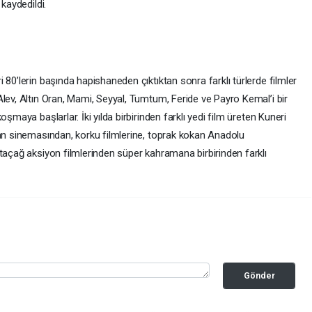
kaydedildi.
 80’lerin başında hapishaneden çıktıktan sonra farklı türlerde filmler
lev, Altın Oran, Mami, Seyyal, Tumtum, Feride ve Payro Kemal’i bir
şmaya başlarlar. İki yılda birbirinden farklı yedi film üreten Kuneri
ran sinemasından, korku filmlerine, toprak kokan Anadolu
taçağ aksiyon filmlerinden süper kahramana birbirinden farklı
Gönder