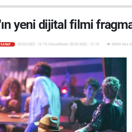
n yeni dijital filmi fragma
03.05.2022 - 12:19, Güncelleme: 03.05.2022 - 12:19
5649+ kez o
-SANAT