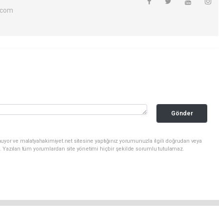
.com
Gönder
uyor ve malatyahakimiyet.net sitesine yaptığınız yorumunuzla ilgili doğrudan veya
. Yazılan tüm yorumlardan site yönetimi hiçbir şekilde sorumlu tutulamaz.