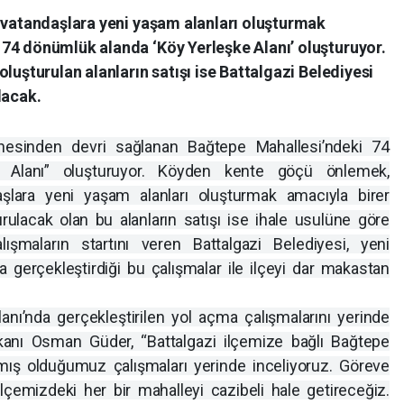
, vatandaşlara yeni yaşam alanları oluşturmak
74 dönümlük alanda ‘Köy Yerleşke Alanı’ oluşturuyor.
luşturulan alanların satışı ise Battalgazi Belediyesi
lacak.
zinesinden devri sağlanan Bağtepe Mahallesi’ndeki 74
 Alanı” oluşturuyor. Köyden kente göçü önlemek,
aşlara yeni yaşam alanları oluşturmak amacıyla birer
rulacak olan bu alanların satışı ise ihale usulüne göre
ışmaların startını veren Battalgazi Belediyesi, yeni
ra gerçekleştirdiği bu çalışmalar ile ilçeyi dar makastan
anı’nda gerçekleştirilen yol açma çalışmalarını yerinde
kanı Osman Güder, “Battalgazi ilçemize bağlı Bağtepe
ış olduğumuz çalışmaları yerinde inceliyoruz. Göreve
lçemizdeki her bir mahalleyi cazibeli hale getireceğiz.