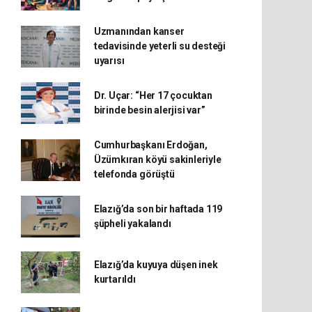
Uzmanından kanser
tedavisinde yeterli su desteği
uyarısı
Dr. Uçar: “Her 17 çocuktan
birinde besin alerjisi var”
Cumhurbaşkanı Erdoğan,
Üzümkıran köyü sakinleriyle
telefonda görüştü
Elazığ’da son bir haftada 119
şüpheli yakalandı
Elazığ’da kuyuya düşen inek
kurtarıldı