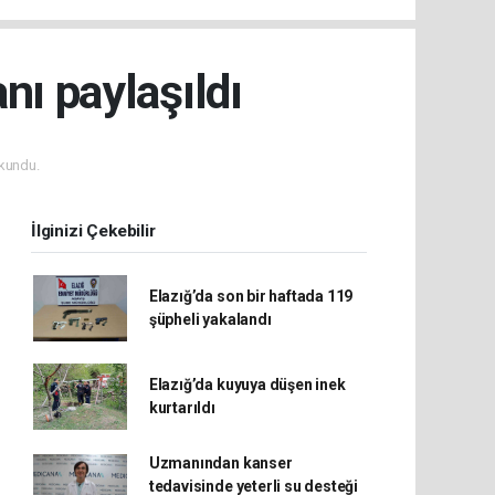
nı paylaşıldı
kundu.
İlginizi Çekebilir
Elazığ’da son bir haftada 119
şüpheli yakalandı
Elazığ’da kuyuya düşen inek
kurtarıldı
Uzmanından kanser
tedavisinde yeterli su desteği