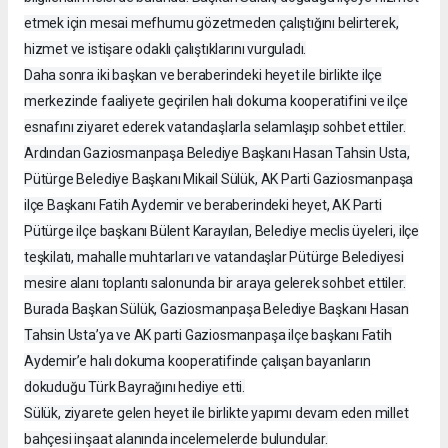
etmek için mesai mefhumu gözetmeden çalıştığını belirterek,
hizmet ve istişare odaklı çalıştıklarını vurguladı.
Daha sonra iki başkan ve beraberindeki heyet ile birlikte ilçe
merkezinde faaliyete geçirilen halı dokuma kooperatifini ve ilçe
esnafını ziyaret ederek vatandaşlarla selamlaşıp sohbet ettiler.
Ardından Gaziosmanpaşa Belediye Başkanı Hasan Tahsin Usta,
Pütürge Belediye Başkanı Mikail Sülük, AK Parti Gaziosmanpaşa
ilçe Başkanı Fatih Aydemir ve beraberindeki heyet, AK Parti
Pütürge ilçe başkanı Bülent Karayılan, Belediye meclis üyeleri, ilçe
teşkilatı, mahalle muhtarları ve vatandaşlar Pütürge Belediyesi
mesire alanı toplantı salonunda bir araya gelerek sohbet ettiler.
Burada Başkan Sülük, Gaziosmanpaşa Belediye Başkanı Hasan
Tahsin Usta’ya ve AK parti Gaziosmanpaşa ilçe başkanı Fatih
Aydemir’e halı dokuma kooperatifinde çalışan bayanların
dokuduğu Türk Bayrağını hediye etti.
Sülük, ziyarete gelen heyet ile birlikte yapımı devam eden millet
bahçesi inşaat alanında incelemelerde bulundular.