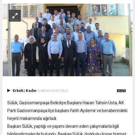
Erkek
|
Kadın
(Haberi Sesli Oku)
Sülük, Gaziosmanpaşa Belediye Başkanı Hasan Tahsin Usta, AK
Parti Gaziosmanpaşa ilçe başkanı Fatih Aydemir ve beraberindeki
heyeti makamında ağırladı.
Başkan Sülük, yaptığı ve yapımı devam eden çalışmalarla ilgili
bilgilendirmelerde bulundu. Başkan Sülük, doğduğu ilçeye hizmet