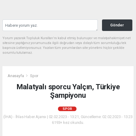
Gönder
Yorum yazarak Topluluk Kuralları’nı kabul etmiş bulunuyor ve malatyahakimiyet.net
sitesine yaptığınız yorumunuzla ilgili doğrudan veya dolaylı tüm sorumluluğu tek
başınıza üstleniyorsunuz. Yazılan tüm yorumlardan site yönetimi hiçbir şekilde
sorumlu tutulamaz.
Anasayfa
Spor
Malatyalı sporcu Yalçın, Türkiye
Şampiyonu
SPOR
(İHA) - İhlas Haber Ajansı | 02.02.2023 - 13:21, Güncelleme: 02.02.2023 - 13:23
6193+ kez okundu.