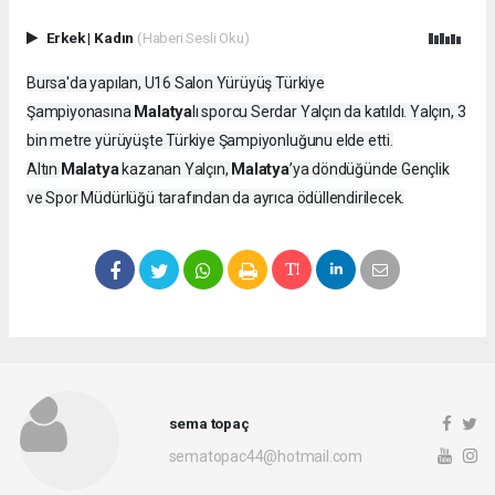
Erkek
|
Kadın
(Haberi Sesli Oku)
Bursa'da yapılan, U16 Salon Yürüyüş Türkiye
Malatya
Şampiyonasına
lı sporcu Serdar Yalçın da katıldı. Yalçın, 3
bin metre yürüyüşte Türkiye Şampiyonluğunu elde etti.
Malatya
Malatya
Altın
kazanan Yalçın,
’ya döndüğünde Gençlik
ve Spor Müdürlüğü tarafından da ayrıca ödüllendirilecek.
sema topaç
sematopac44@hotmail.com