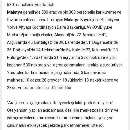
530 mahallenin yolu kapalı
Malatya
genelinde 500 araç ve bin 300 personelle kar küreme ve
Malatya
tuzlama çalışmalarına başlayan
Büyükşehir Belediyesi
Yol ve Altyapı Koordinasyon Daire Başkanlığı, AYKOME Şube
Müdürlüğüne bağlı ekipler; Akçadağ’da 72, Arapgir’de 42,
Arguvan’da 45, Battalgazi’de 39, Darende’de 51, Doğanşehir’de
36, Doğanyol’da 14, Hekimhan’da 54, Kale’de 22, Kuluncak’ta 23,
Pütürge’de 64, Yazıhan’da 31, Yeşilyurt’ta 37 olmak üzere yolu
kapanan 530 noktada, yol açma çalışmalarını aralıksız sürdürüyor.
Yürütülen karla mücadele çalışmalarında, 3 kar savurma
makinesi, 10 dozer, 28 greyder, 18 yükleyici, 13 traktör kepçe ve
23 servis aracının kullanıldığı belirtildi.
“Araçlarımızı çalışmaları etkileyecek şekilde park etmeyelim”
Öte yandan, yapılan açıklamada, özellikle merkezde kaldırım ve
yol açma çalışmaları sırasında sürücülerin araçlarını yanlış ve
çalışmaları etkileyecek şekilde park etmemeleri istendi.