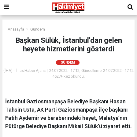
Anasayfa
Gündem
Başkan Sülük, İstanbul’dan gelen
heyete hizmetlerini gösterdi
GÜNDEM
(İHA) - İhlas Haber Ajansı | 24.07.2022 - 17:12, Güncelleme: 24.07.2022 - 17:12
4627+ kez okundu.
İstanbul Gaziosmanpaşa Belediye Başkanı Hasan
Tahsin Usta, AK Parti Gaziosmanpaşa ilçe başkanı
Fatih Aydemir ve beraberindeki heyet, Malatya’nın
Pütürge Belediye Başkanı Mikail Sülük’ü ziyaret etti.