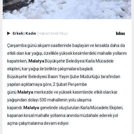
Erkek
|
Kadın
(Haberi Sesli Oku)
Çarşamba günü akşam saatlerinde başlayan ve kırsalda daha da
etkili olan kar yağışı, özellikle yüksek kesimlerdeki mahalle yollarını
Malatya
kapatırken,
Büyükşehir Belediyesi Karla Mücadele
ekipleri, kar yağışı ile birlikte çalışmalara başladı.
Büyükşehir Belediyesi Basın Yayın Şube Müdürlüğü tarafından
yapılan açıklamaya göre, 2 Şubat Perşembe
Malatya
günü
merkezde ve yüksek kesimlerde etkili olan kar
yağışından dolayı 530 mahallenin yolu ulaşıma
Malatya
kapandı.
genelinde oluşturulan Karla Mücadele Ekipleri,
kapanan kırsal mahalle yollarına anında müdahale ederek yol
açma çalışmalarına devam ediyor.