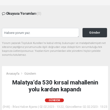
Okuyucu Yorumları
(0)
Gönder
Yorum yazarak Topluluk Kuralları’nı kabul etmiş bulunuyor ve malatyahakimiyet.net
sitesine yaptığınız yorumunuzla ilgili doğrudan veya dolaylı tüm sorumluluğu tek
başınıza üstleniyorsunuz. Yazılan tüm yorumlardan site yönetimi hiçbir şekilde
sorumlu tutulamaz.
Anasayfa
Gündem
Malatya’da 530 kırsal mahallenin
yolu kardan kapandı
GÜNDEM
(İHA) - İhlas Haber Ajansı | 02.02.2023 - 13:22, Güncelleme: 02.02.2023 - 13:23