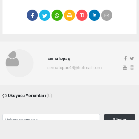
sema topaç
sematopac44@hotmail.com
Okuyucu Yorumları
(0)
Gönder
Yorum yazarak Topluluk Kuralları’nı kabul etmiş bulunuyor ve malatyahakimiyet.net
sitesine yaptığınız yorumunuzla ilgili doğrudan veya dolaylı tüm sorumluluğu tek