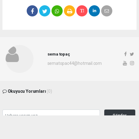
sema topaç
sematopac44@hotmail.com
Okuyucu Yorumları
(0)
Gönder
Yorum yazarak Topluluk Kuralları’nı kabul etmiş bulunuyor ve malatyahakimiyet.net
sitesine yaptığınız yorumunuzla ilgili doğrudan veya dolaylı tüm sorumluluğu tek
başınıza üstleniyorsunuz. Yazılan tüm yorumlardan site yönetimi hiçbir şekilde