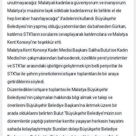
unutmayacağız. Malatyalı kadınlara güveniyorum ve inanıyorum.
Malatya’yı mazisine layık istikbale kadınlarımız ile birlikte el ele
hep beraber hazırlayacağız” ifadelerini kullandı. Büyükşehir
Belediyesi’nin yapmış olduğu yatırımlardan da bahseden Gürkan,
katılımcı STK’ların sorularını cevaplayarak katılımcılara ve Malatya
Kent Konseyi’ne teşekkür etti.
Malatya Kent Konseyi Kadın Meclisi Başkanı Saliha Bulut ise Kadın
Meclisi’nin çalışmalarından bahsederek, özellikle yerel yönetimler
ve STK’lar arasındaki işbirliğini geliştirmek için belli periyotlar ile
STK'lar ile şehrin yöneticilerini istişare toplantıları ile bir araya
getirdiklerini söyledi.
Düzenledikleri istişare toplantısı ile Malatya Büyükşehir
Belediyesi'nin çalışmaları hakkında bilgi almak ve talep ve
önerilerini Büyükşehir Belediye Başkanı’na iletmek üzere bir
arada olduklarını belirten Bulut "Büyükşehir Belediye’mizin son
dönemlerde yaptığı yatırımlar kentte yaşayan herkesin hayatını
sahada kolaylaştırmıştır. Bundan dolayı Büyükşehir Belediye