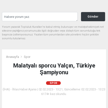
Gönder
Yorum yazarak Topluluk Kuralları’nı kabul etmiş bulunuyor ve malatyahakimiyet.net
sitesine yaptığınız yorumunuzla ilgili doğrudan veya dolaylı tüm sorumluluğu tek
başınıza üstleniyorsunuz. Yazılan tüm yorumlardan site yönetimi hiçbir şekilde
sorumlu tutulamaz.
Anasayfa
Spor
Malatyalı sporcu Yalçın, Türkiye
Şampiyonu
SPOR
(İHA) - İhlas Haber Ajansı | 02.02.2023 - 13:21, Güncelleme: 02.02.2023 - 13:23
6174+ kez okundu.