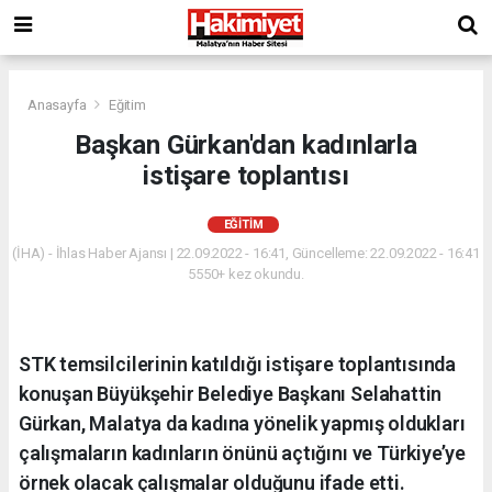
Anasayfa
Eğitim
Başkan Gürkan'dan kadınlarla
istişare toplantısı
EĞITIM
(İHA) - İhlas Haber Ajansı | 22.09.2022 - 16:41, Güncelleme: 22.09.2022 - 16:41
5550+ kez okundu.
STK temsilcilerinin katıldığı istişare toplantısında
konuşan Büyükşehir Belediye Başkanı Selahattin
Gürkan, Malatya da kadına yönelik yapmış oldukları
çalışmaların kadınların önünü açtığını ve Türkiye’ye
örnek olacak çalışmalar olduğunu ifade etti.