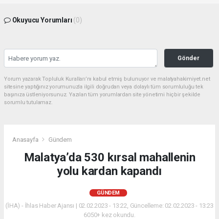
Okuyucu Yorumları
(0)
Gönder
Yorum yazarak Topluluk Kuralları’nı kabul etmiş bulunuyor ve malatyahakimiyet.net
sitesine yaptığınız yorumunuzla ilgili doğrudan veya dolaylı tüm sorumluluğu tek
başınıza üstleniyorsunuz. Yazılan tüm yorumlardan site yönetimi hiçbir şekilde
sorumlu tutulamaz.
Anasayfa
Gündem
Malatya’da 530 kırsal mahallenin
yolu kardan kapandı
GÜNDEM
(İHA) - İhlas Haber Ajansı | 02.02.2023 - 13:22, Güncelleme: 02.02.2023 - 13:23
6050+ kez okundu.