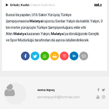
Erkek
|
Kadın
(Haberi Sesli Oku)
Bursa'da yapılan, U16 Salon Yürüyüş Türkiye
Malatya
Şampiyonasına
lı sporcu Serdar Yalçın da katıldı. Yalçın, 3
bin metre yürüyüşte Türkiye Şampiyonluğunu elde etti.
Malatya
Malatya
Altın
kazanan Yalçın,
’ya döndüğünde Gençlik
ve Spor Müdürlüğü tarafından da ayrıca ödüllendirilecek.
sema topaç
sematopac44@hotmail.com