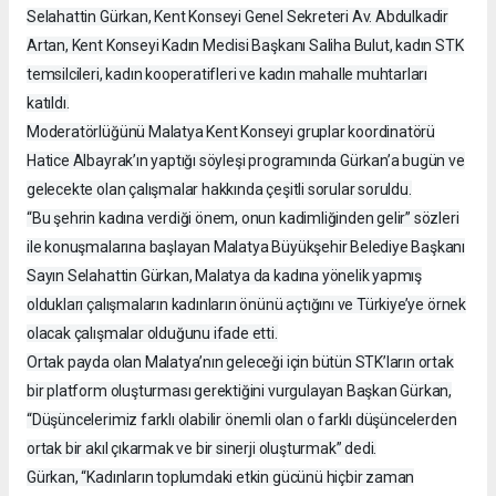
Selahattin Gürkan, Kent Konseyi Genel Sekreteri Av. Abdulkadir
Artan, Kent Konseyi Kadın Meclisi Başkanı Saliha Bulut, kadın STK
temsilcileri, kadın kooperatifleri ve kadın mahalle muhtarları
katıldı.
Moderatörlüğünü Malatya Kent Konseyi gruplar koordinatörü
Hatice Albayrak’ın yaptığı söyleşi programında Gürkan’a bugün ve
gelecekte olan çalışmalar hakkında çeşitli sorular soruldu.
“Bu şehrin kadına verdiği önem, onun kadimliğinden gelir” sözleri
ile konuşmalarına başlayan Malatya Büyükşehir Belediye Başkanı
Sayın Selahattin Gürkan, Malatya da kadına yönelik yapmış
oldukları çalışmaların kadınların önünü açtığını ve Türkiye’ye örnek
olacak çalışmalar olduğunu ifade etti.
Ortak payda olan Malatya’nın geleceği için bütün STK’ların ortak
bir platform oluşturması gerektiğini vurgulayan Başkan Gürkan,
“Düşüncelerimiz farklı olabilir önemli olan o farklı düşüncelerden
ortak bir akıl çıkarmak ve bir sinerji oluşturmak” dedi.
Gürkan, “Kadınların toplumdaki etkin gücünü hiçbir zaman