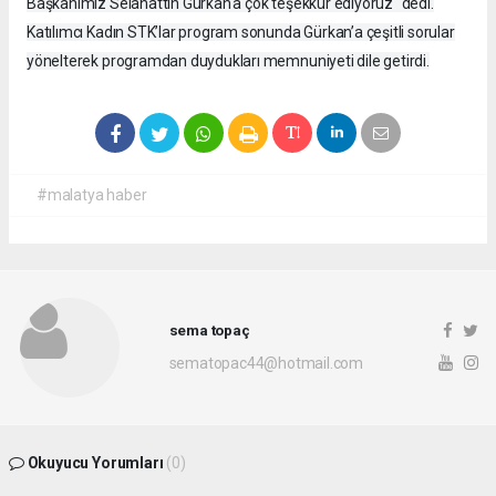
Başkanımız Selahattin Gürkan'a çok teşekkür ediyoruz “dedi.
Katılımcı Kadın STK’lar program sonunda Gürkan’a çeşitli sorular
yönelterek programdan duydukları memnuniyeti dile getirdi.
#malatya haber
sema topaç
sematopac44@hotmail.com
Okuyucu Yorumları
(0)