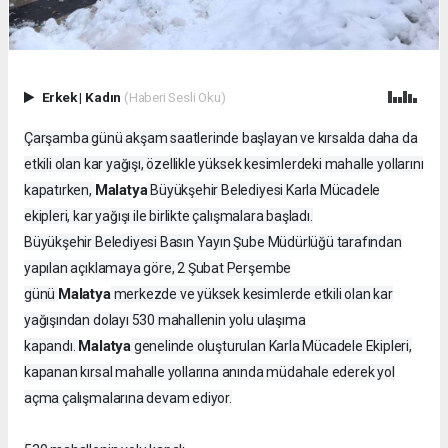
Erkek
|
Kadın
(Haberi Sesli Oku)
Çarşamba günü akşam saatlerinde başlayan ve kırsalda daha da
etkili olan kar yağışı, özellikle yüksek kesimlerdeki mahalle yollarını
Malatya
kapatırken,
Büyükşehir Belediyesi Karla Mücadele
ekipleri, kar yağışı ile birlikte çalışmalara başladı.
Büyükşehir Belediyesi Basın Yayın Şube Müdürlüğü tarafından
yapılan açıklamaya göre, 2 Şubat Perşembe
Malatya
günü
merkezde ve yüksek kesimlerde etkili olan kar
yağışından dolayı 530 mahallenin yolu ulaşıma
Malatya
kapandı.
genelinde oluşturulan Karla Mücadele Ekipleri,
kapanan kırsal mahalle yollarına anında müdahale ederek yol
açma çalışmalarına devam ediyor.