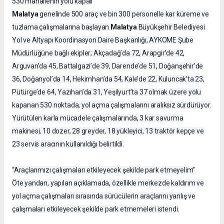
530 mahallenin yolu kapalı
Malatya
genelinde 500 araç ve bin 300 personelle kar küreme ve
Malatya
tuzlama çalışmalarına başlayan
Büyükşehir Belediyesi
Yol ve Altyapı Koordinasyon Daire Başkanlığı, AYKOME Şube
Müdürlüğüne bağlı ekipler; Akçadağ’da 72, Arapgir’de 42,
Arguvan’da 45, Battalgazi’de 39, Darende’de 51, Doğanşehir’de
36, Doğanyol’da 14, Hekimhan’da 54, Kale’de 22, Kuluncak’ta 23,
Pütürge’de 64, Yazıhan’da 31, Yeşilyurt’ta 37 olmak üzere yolu
kapanan 530 noktada, yol açma çalışmalarını aralıksız sürdürüyor.
Yürütülen karla mücadele çalışmalarında, 3 kar savurma
makinesi, 10 dozer, 28 greyder, 18 yükleyici, 13 traktör kepçe ve
23 servis aracının kullanıldığı belirtildi.
“Araçlarımızı çalışmaları etkileyecek şekilde park etmeyelim”
Öte yandan, yapılan açıklamada, özellikle merkezde kaldırım ve
yol açma çalışmaları sırasında sürücülerin araçlarını yanlış ve
çalışmaları etkileyecek şekilde park etmemeleri istendi.