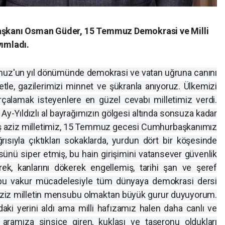
Başkanı Osman Güder, 15 Temmuz Demokrasi ve Milli
yımladı.
muz'un yıl dönümünde demokrasi ve vatan uğruna canını
tle, gazilerimizi minnet ve şükranla anıyoruz. Ülkemizi
arçalamak isteyenlere en güzel cevabı milletimiz verdi.
 Ay-Yıldızlı al bayrağımızın gölgesi altında sonsuza kadar
ş aziz milletimiz, 15 Temmuz gecesi Cumhurbaşkanımız
ısıyla çıktıkları sokaklarda, yurdun dört bir köşesinde
sünü siper etmiş, bu hain girişimini vatansever güvenlik
erek, kanlarını dökerek engellemiş, tarihi şan ve şeref
z, bu vakur mücadelesiyle tüm dünyaya demokrasi dersi
 aziz milletin mensubu olmaktan büyük gurur duyuyorum.
ındaki yerini aldı ama milli hafızamız halen daha canlı ve
k aramıza sinsice giren, kuklası ve taşeronu oldukları