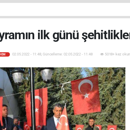
ramın ilk günü şehitlikler
02.05.2022 - 11:48, Güncelleme: 02.05.2022 - 11:48
5018+ kez okun
DEM