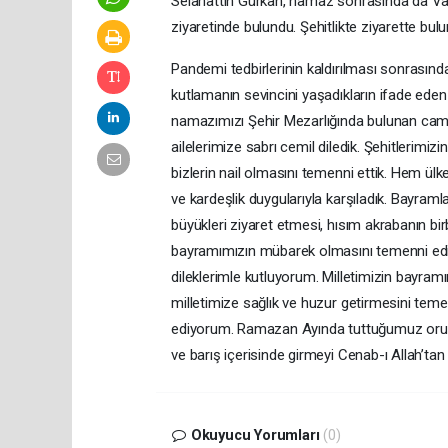
Selahattin Gürkan, namaz sonrasında da Vali 
ziyaretinde bulundu. Şehitlikte ziyarette bulu
Pandemi tedbirlerinin kaldırılması sonrasında
kutlamanın sevincini yaşadıkların ifade ede
namazımızı Şehir Mezarlığında bulunan camim
ailelerimize sabrı cemil diledik. Şehitlerimizi
bizlerin nail olmasını temenni ettik. Hem ülk
ve kardeşlik duygularıyla karşıladık. Bayramla
büyükleri ziyaret etmesi, hısım akrabanın birb
bayramımızın mübarek olmasını temenni edi
dileklerimle kutluyorum. Milletimizin bayram
milletimize sağlık ve huzur getirmesini tem
ediyorum. Ramazan Ayında tuttuğumuz oruçla
ve barış içerisinde girmeyi Cenab-ı Allah’tan
Okuyucu Yorumları
(0)