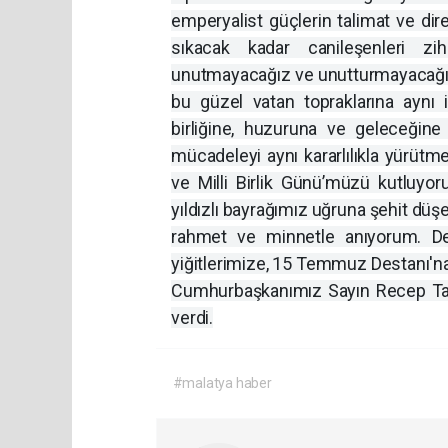
emperyalist güçlerin talimat ve dir
sıkacak kadar canileşenleri z
unutmayacağız ve unutturmayacağız.
bu güzel vatan topraklarına aynı i
birliğine, huzuruna ve geleceğin
mücadeleyi aynı kararlılıkla yürü
ve Milli Birlik Günü’müzü kutluyor
yıldızlı bayrağımız uğruna şehit düş
rahmet ve minnetle anıyorum. De
yiğitlerimize, 15 Temmuz Destanı'na 
Cumhurbaşkanımız Sayın Recep Tayy
verdi.
#malatya haber