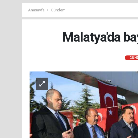
Anasayfa
Gündem
Malatya'da bay
GÜN