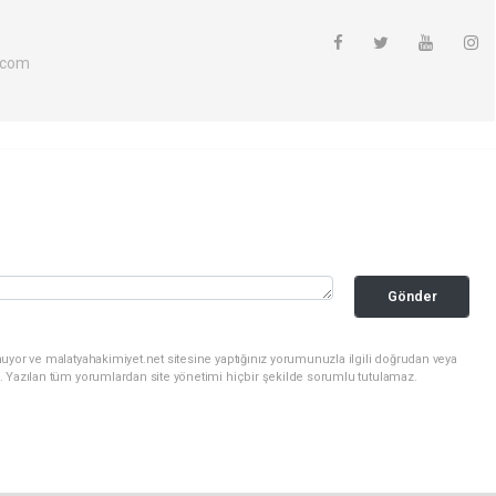
.com
Gönder
uyor ve malatyahakimiyet.net sitesine yaptığınız yorumunuzla ilgili doğrudan veya
. Yazılan tüm yorumlardan site yönetimi hiçbir şekilde sorumlu tutulamaz.