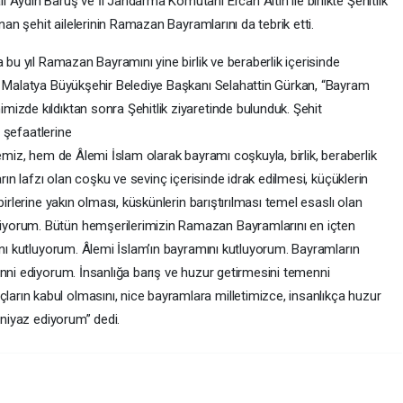
Aydın Baruş ve İl Jandarma Komutanı Ercan Altın ile birlikte Şehitlik
nan şehit ailelerinin Ramazan Bayramlarını da tebrik etti.
 bu yıl Ramazan Bayramını yine birlik ve beraberlik içerisinde
n Malatya Büyükşehir Belediye Başkanı Selahattin Gürkan, “Bayram
izde kıldıktan sonra Şehitlik ziyaretinde bulunduk. Şehit
n şefaatlerine
emiz, hem de Âlemi İslam olarak bayramı coşkuyla, birlik, beraberlik
rın lafzı olan coşku ve sevinç içerisinde idrak edilmesi, küçüklerin
irlerine yakın olması, küskünlerin barıştırılması temel esaslı olan
yorum. Bütün hemşerilerimizin Ramazan Bayramlarını en içten
ını kutluyorum. Âlemi İslam’ın bayramını kutluyorum. Bayramların
enni ediyorum. İnsanlığa barış ve huzur getirmesini temenni
rın kabul olmasını, nice bayramlara milletimizce, insanlıkça huzur
 niyaz ediyorum” dedi.