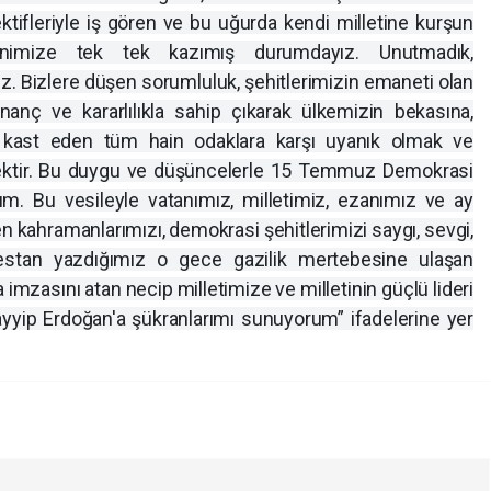
ektifleriyle iş gören ve bu uğurda kendi milletine kurşun
ihnimize tek tek kazımış durumdayız. Unutmadık,
 Bizlere düşen sorumluluk, şehitlerimizin emaneti olan
nanç ve kararlılıkla sahip çıkarak ülkemizin bekasına,
e kast eden tüm hain odaklara karşı uyanık olmak ve
tmektir. Bu duygu ve düşüncelerle 15 Temmuz Demokrasi
um. Bu vesileyle vatanımız, milletimiz, ezanımız ve ay
en kahramanlarımızı, demokrasi şehitlerimizi saygı, sevgi,
stan yazdığımız o gece gazilik mertebesine ulaşan
imzasını atan necip milletimize ve milletinin güçlü lideri
ip Erdoğan'a şükranlarımı sunuyorum” ifadelerine yer