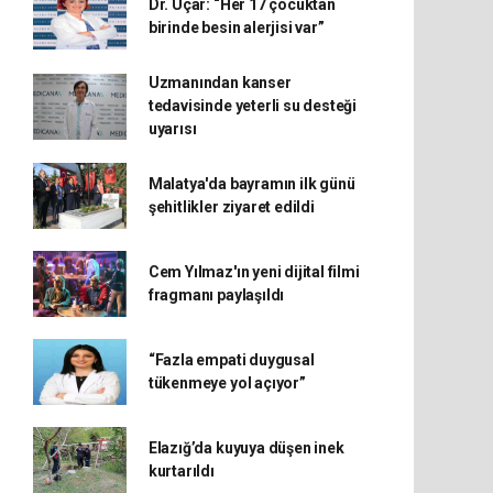
Dr. Uçar: “Her 17 çocuktan
birinde besin alerjisi var”
Uzmanından kanser
tedavisinde yeterli su desteği
uyarısı
Malatya'da bayramın ilk günü
şehitlikler ziyaret edildi
Cem Yılmaz'ın yeni dijital filmi
fragmanı paylaşıldı
“Fazla empati duygusal
tükenmeye yol açıyor”
Elazığ’da kuyuya düşen inek
kurtarıldı