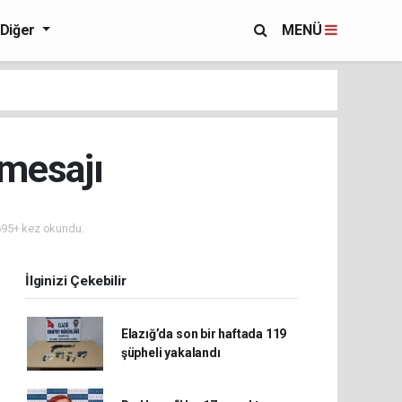
Diğer
MENÜ
mesajı
95+ kez okundu.
İlginizi Çekebilir
Elazığ’da son bir haftada 119
şüpheli yakalandı