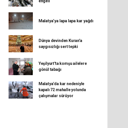
engeli
Malatya’ya lapa lapa kar yağdı
Dünya devinden Kuran'a
saygısızlığı sert tepki
Yeşilyurt'ta komşu ailelere
gönül tabağı
Malatya’da kar nedeniyle
kapalı 72 mahalle yolunda
çalışmalar sürüyor