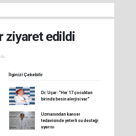
 ziyaret edildi
du.
İlginizi Çekebilir
Dr. Uçar: “Her 17 çocuktan
birinde besin alerjisi var”
Uzmanından kanser
tedavisinde yeterli su desteği
uyarısı