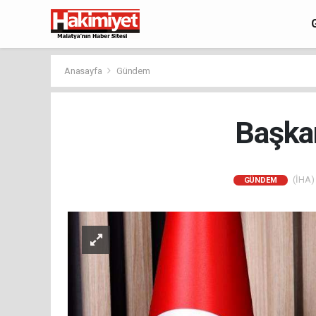
Anasayfa
Gündem
Başka
(İHA) 
GÜNDEM