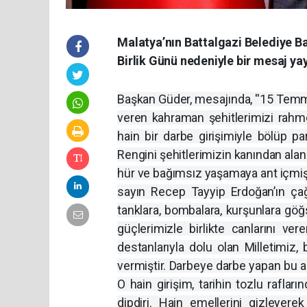
Malatya’nın Battalgazi Belediye 
Birlik Günü nedeniyle bir mesaj ya
Başkan Güder, mesajında, ''15 Tem
veren kahraman şehitlerimizi rahme
hain bir darbe girişimiyle bölüp p
Rengini şehitlerimizin kanından alan
hür ve bağımsız yaşamaya ant içmi
sayın Recep Tayyip Erdoğan’ın çağr
tanklara, bombalara, kurşunlara göğ
güçlerimizle birlikte canlarını ver
destanlarıyla dolu olan Milletimi
vermiştir. Darbeye darbe yapan bu
O hain girişim, tarihin tozlu raflar
dipdiri. Hain emellerini gizleyere