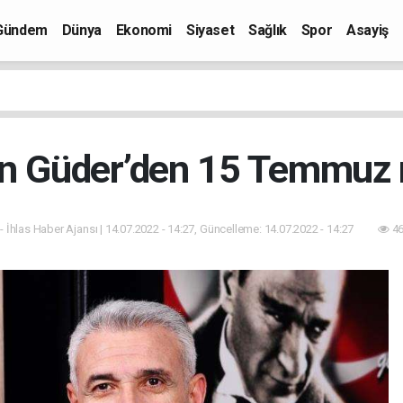
Gündem
Dünya
Ekonomi
Siyaset
Sağlık
Spor
Asayiş
n Güder’den 15 Temmuz 
- İhlas Haber Ajansı | 14.07.2022 - 14:27, Güncelleme: 14.07.2022 - 14:27
46