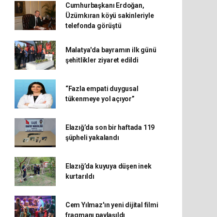
Cumhurbaşkanı Erdoğan,
Üzümkıran köyü sakinleriyle
telefonda görüştü
Malatya'da bayramın ilk günü
şehitlikler ziyaret edildi
“Fazla empati duygusal
tükenmeye yol açıyor”
Elazığ’da son bir haftada 119
şüpheli yakalandı
Elazığ’da kuyuya düşen inek
kurtarıldı
Cem Yılmaz'ın yeni dijital filmi
fragmanı paylaşıldı